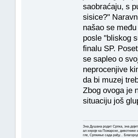
saobraćaju, s p
sisice?" Naravno
našao se među n
posle "bliskog 
finalu SP. Pose
se sapleo o svoj
neprocenjive kin
da bi muzej tre
Zbog ovoga je n
situaciju još glu
Зна Душана родит Српка, зна доји
ал хероје ка Пожарске, дивотнике 
гле, Српкиње сада рађу... Благоро