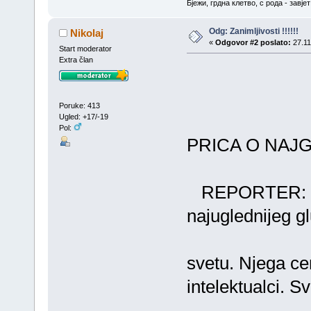
Бјежи, грдна клетво, с рода - завј
Odg: Zanimljivosti !!!!!!
Nikolaj
«
Odgovor #2 poslato:
27.11
Start moderator
Extra član
Poruke: 413
Ugled: +17/-19
Pol:
PRICA O NAJ
REPORTER: Dra
najuglednijeg g
svetu. Njega cen
intelektualci. Sv