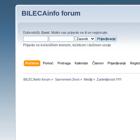
BILECAinfo forum
Dobrodošli,
Gost
. Molim vas
prijavite se
ili se
registrujte
.
Prijavite se korisničkim imenom, lozinkom i dužinom sesije
Početna
Pomoć
Pretraga
Kalendar
Članovi
Prijavljivanje
Regist
BILECAinfo forum
»
Savremeni život
»
Mediji
»
Zanimljivosti !!!!!!