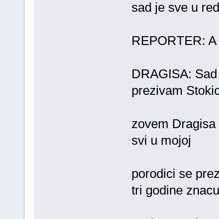
sad je sve u red
REPORTER: A pr
DRAGISA: Sad 
prezivam Stokic
zovem Dragisa St
svi u mojoj
porodici se prez
tri godine znac