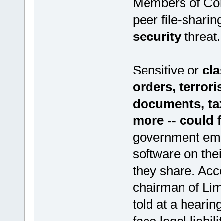
Members of Cong
peer file-shari
security
threat.
Sensitive or
cla
orders, terror
documents, tax
more -- could 
government empl
software on the
they share. Acc
chairman of Lim
told at a heari
face legal liabil