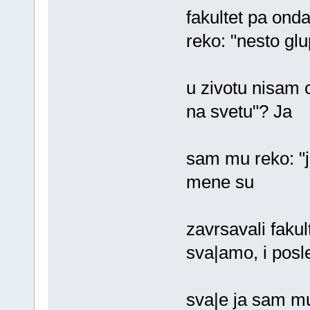
fakultet pa ond
reko: "nesto glu
u zivotu nisam c
na svetu"? Ja
sam mu reko: "ja
mene su
zavrsavali faku
sva|amo, i posl
sva|e ja sam m