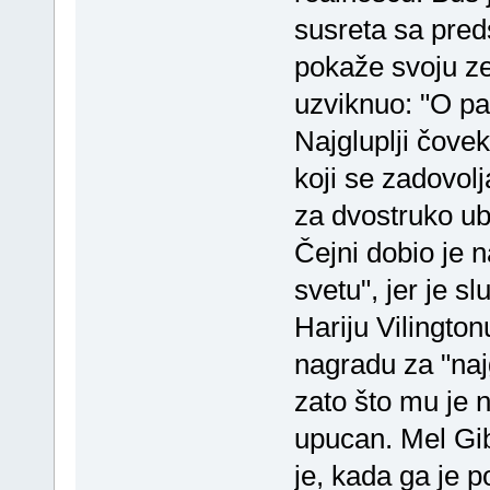
susreta sa pred
pokaže svoju ze
uzviknuo: "O pa 
Najgluplji čove
koji se zadovo
za dvostruko ub
Čejni dobio je n
svetu", jer je s
Hariju Vilington
nagradu za "najg
zato što mu je n
upucan. Mel Gib
je, kada ga je p