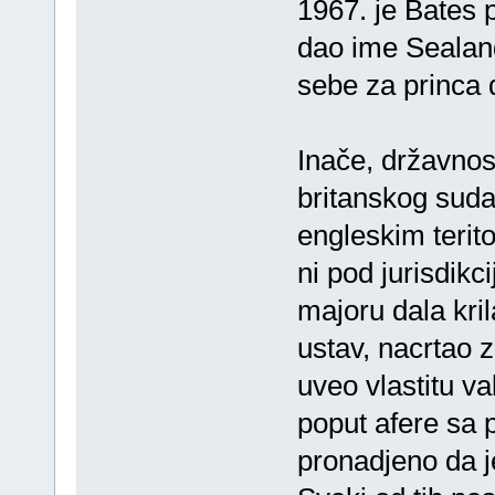
1967. je Bates 
dao ime Sealan
sebe za princa 
Inače, državnos
britanskog suda 
engleskim terit
ni pod jurisdikc
majoru dala kri
ustav, nacrtao 
uveo vlastitu va
poput afere sa 
pronadjeno da j