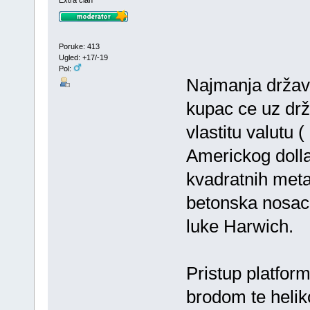
Extra član
Poruke: 413
Ugled: +17/-19
Pol:
Najmanja država 
kupac ce uz drž
vlastitu valutu (
Americkog dolla
kvadratnih meta
betonska nosac
luke Harwich.
Pristup platform
brodom te helik