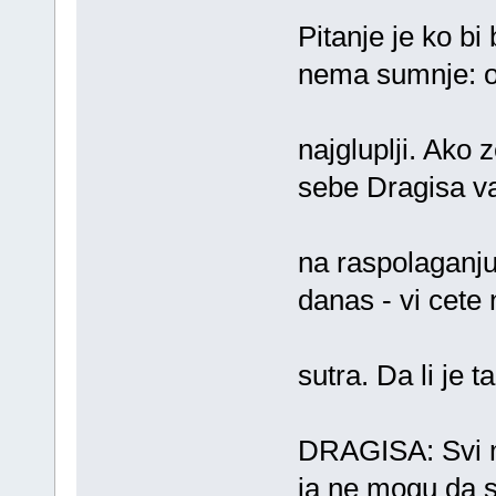
Pitanje je ko bi
nema sumnje: o
najgluplji. Ako 
sebe Dragisa v
na raspolaganj
danas - vi cete
sutra. Da li je 
DRAGISA: Svi mi
ja ne mogu da 