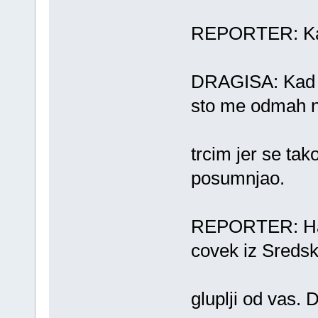
REPORTER: Kad 
DRAGISA: Kad s
sto me odmah 
trcim jer se tak
posumnjao.
REPORTER: Ha,h
covek iz Sreds
gluplji od vas. D