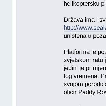
helikoptersku p
Država ima i svo
http://www.seal
unistena u poza
Platforma je po
svjetskom ratu j
jedini je primje
tog vremena. Pr
svojom porodico
oficir Paddy Ro