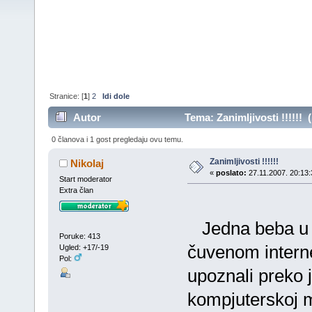
Stranice: [
1
]
2
Idi dole
Autor
Tema: Zanimljivosti !!!!!! 
0 članova i 1 gost pregledaju ovu temu.
Zanimljivosti !!!!!!
Nikolaj
«
poslato:
27.11.2007. 20:13:
Start moderator
Extra član
Jedna beba u M
Poruke: 413
čuvenom interne
Ugled: +17/-19
Pol:
upoznali preko 
kompjuterskoj m