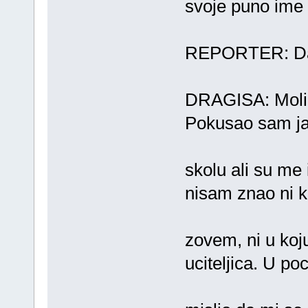
svoje puno ime 
REPORTER: Dali
DRAGISA: Molim
Pokusao sam ja
skolu ali su me
nisam znao ni 
zovem, ni u koj
uciteljica. U p