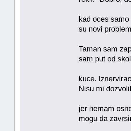
kad oces samo do
su novi problem
Taman sam zapa
sam put od sko
kuce. Iznervirao
Nisu mi dozvolil
jer nemam osnov
mogu da zavrsi