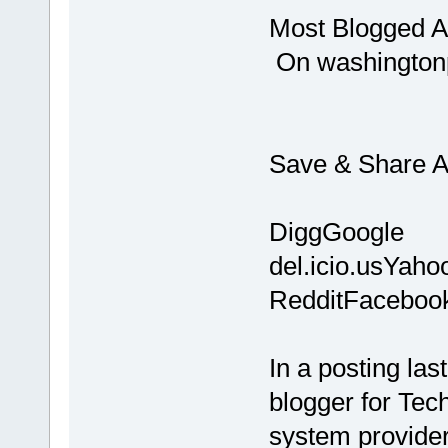
Most Blogged Ab
On washingtonp
Save & Share Ar
DiggGoogle
del.icio.usYaho
RedditFaceboo
In a posting la
blogger for Tec
system providers