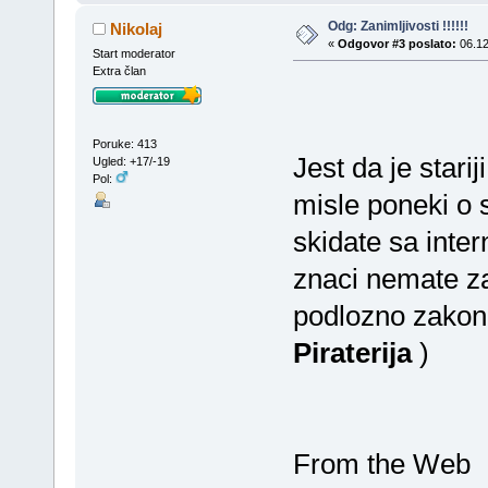
Odg: Zanimljivosti !!!!!!
Nikolaj
«
Odgovor #3 poslato:
06.12
Start moderator
Extra član
Poruke: 413
Jest da je starij
Ugled: +17/-19
Pol:
misle poneki o 
skidate sa inter
znaci nemate za
podlozno zakonu
Piraterija
)
From the Web