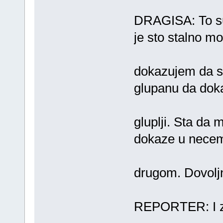
DRAGISA: To su 
je sto stalno m
dokazujem da s
glupanu da do
gluplji. Sta da 
dokaze u nece
drugom. Dovoljn
REPORTER: I za 