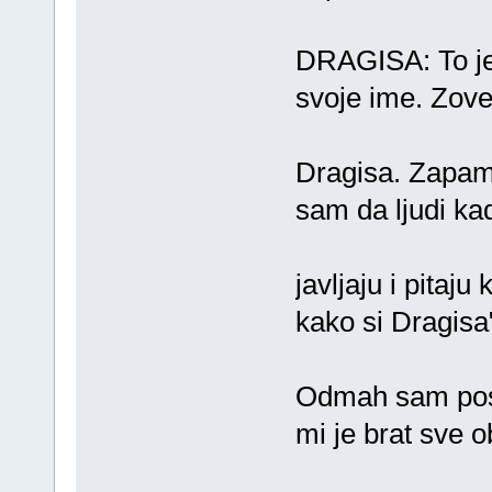
DRAGISA: To je
svoje ime. Zov
Dragisa. Zapamt
sam da ljudi ka
javljaju i pitaj
kako si Dragisa
Odmah sam pos
mi je brat sve o