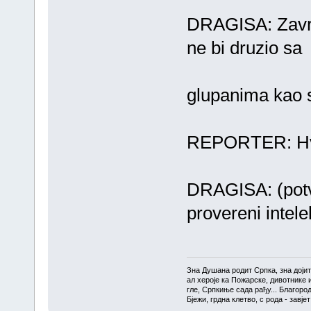
DRAGISA: Zavrsio
ne bi druzio sa
glupanima kao s
REPORTER: Hva
DRAGISA: (potv
provereni intele
Зна Душана родит Српка, зна доји
ал хероје ка Пожарске, дивотнике 
гле, Српкиње сада рађу... Благоро
Бјежи, грдна клетво, с рода - завј