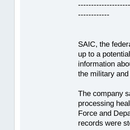
-------------------
------------
SAIC, the federa
up to a potentia
information abo
the military and 
The company sai
processing heal
Force and Depa
records were s