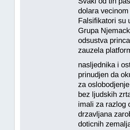
Svaki od tih pa
dolara vecinom
Falsifikatori su
Grupa Njemacki
odsustva princa
zauzela platfor
nasljednika i o
prinudjen da oku
za oslobodjenje
bez ljudskih zrt
imali za razlog
drzavljana zaro
doticnih zemalja