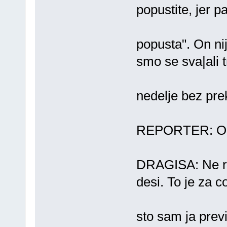
popustite, jer p
popusta". On nij
smo se sva|ali t
nedelje bez pre
REPORTER: O c
DRAGISA: Ne ra
desi. To je za 
sto sam ja prev