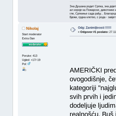
Зна Душана родит Српка, зна доји
ал хероје ка Пожарске, дивотнике 
гле, Српкиње сада рађу... Благоро
Бјежи, грдна клетво, с рода - завј
Odg: Zanimljivosti !!!!!!
Nikolaj
«
Odgovor #1 poslato:
27.11
Start moderator
Extra član
Poruke: 413
Ugled: +17/-19
Pol:
AMERIČKI preds
ovogodišnje, če
kategoriji "najg
svih prvih i jed
dodeljuje ljudim
realnošću. Buš 