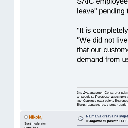
SAIC employees
leave" pending 
"It is completel
"We did not live
that our custom
demand from us
Зна Душана родит Српка, зна доји
ал хероје ка Пожарске, дивотнике 
гле, Српкиње сада рађу... Благоро
Бјежи, грдна клетво, с рода - завј
Najmanja drzava na svijetu
Nikolaj
«
Odgovor #4 poslato:
14.12
Start moderator