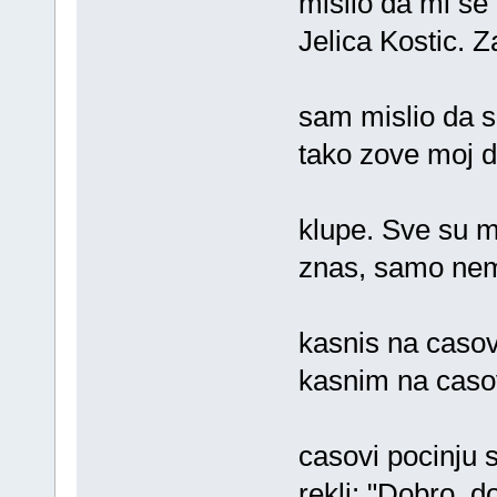
mislio da mi se
Jelica Kostic. 
sam mislio da s
tako zove moj d
klupe. Sve su mi
znas, samo nem
kasnis na casov
kasnim na caso
casovi pocinju 
rekli: "Dobro, d