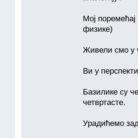
Мој поремећај
физике)
Живели смо у ч
Ви у перспекти
Базилике су че
четвртасте.
Урадићемо зад