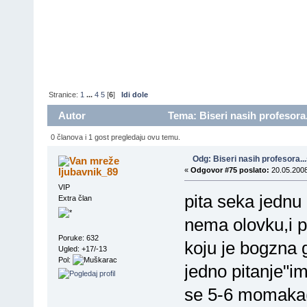
Stranice:
1
...
4
5
[
6
]
Idi dole
Autor
Tema: Biseri nasih profesora.
0 članova i 1 gost pregledaju ovu temu.
Odg: Biseri nasih profesora..
ljubavnik_89
«
Odgovor #75 poslato:
20.05.2008
VIP
pita seka jednu
Extra član
nema olovku,i p
Poruke: 632
koju je bogzna g
Ugled: +17/-13
Pol:
jedno pitanje"im
se 5-6 momaka(h