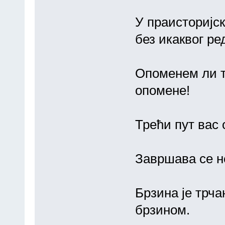
У праисторијс
без икаквог ре
Опоменем ли т
опомене!
Трећи пут вас
Завршава се н
Брзина је трч
брзином.