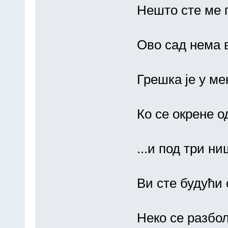
Нешто сте ме 
Ово сад нема в
Грешка је у ме
Ко се окрене 
...и под три ни
Ви сте будући 
Неко се разбол