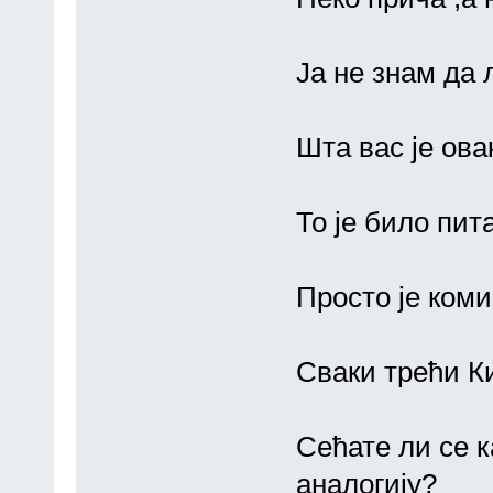
Ја не знам да 
Шта вас је ова
То је било пит
Просто је коми
Сваки трећи Ки
Сећате ли се 
аналогију?