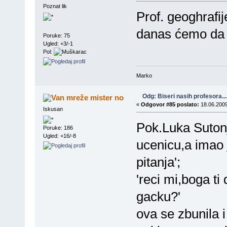
Poznat lik
Prof. geoghrafij
danas ćemo da p
Poruke: 75
Ugled: +3/-1
Pol:
Marko
Odg: Biseri nasih profesora..
mister no
«
Odgovor #85 poslato:
18.06.2009
Iskusan
Pok.Luka Sutonj
Poruke: 186
Ugled: +16/-8
ucenicu,a imao 
pitanja';
'reci mi,boga ti
gacku?'
ova se zbunila i