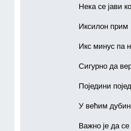
Нека се јави ко
Иксилон прим
Икс минус па н
Сигурно да вер
Поједини поје
У већим дубин
Важно је да с