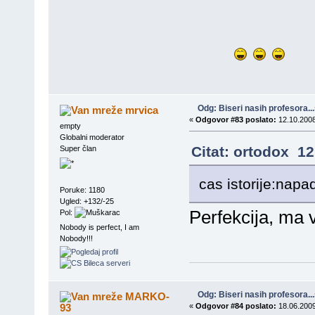
Odg: Biseri nasih profesora..
mrvica
«
Odgovor #83 poslato:
12.10.2008
empty
Globalni moderator
Citat: ortodox 12
Super član
cas istorije:napa
Poruke: 1180
Ugled: +132/-25
Perfekcija, ma 
Pol:
Nobody is perfect, I am
Nobody!!!
Odg: Biseri nasih profesora..
MARKO-
93
«
Odgovor #84 poslato:
18.06.2009