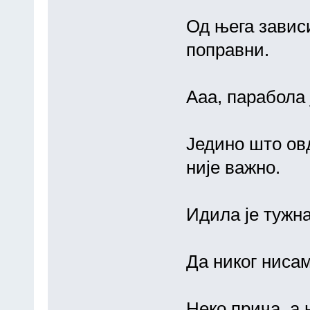
Од њега зависи
поправни.
Ааа, парабола 
Једино што овд
није важно.
Идила је тужн
Да никог нисам
Неко прича ,а н