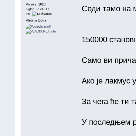
Poruke: 1623
Седи тамо на 
Ugled: +121/-17
Pol:
Vladimir Duka
150000 станов
Само ви причајт
Ако је лакмус у
За чега ће ти т
У последњем р