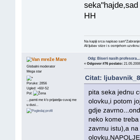
seka"hajde,sad
HH
Na kapiji srca napisao sam"Zabranjen
Ali ljubav stize i s osmjehom uzviknu
Odg: Biseri nasih profesora..
Mare
«
Odgovor #76 poslato:
21.05.2008
Globalni moderator
Mega star
Citat: ljubavnik_
Poruke: 2856
Ugled: +60/-52
pita seka jednu 
Pol:
olovku,i potom jo
...pamti me k'o prijatelja-cuvaj me
u dusi...
gdje zavrno...onda
neko kome treba
zavrnu istu),a na
olovku,NAPOLJE