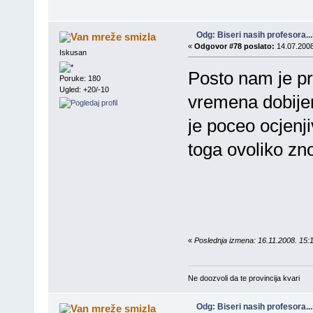
Odg: Biseri nasih profesora..
smizla
«
Odgovor #78 poslato:
14.07.2008
Iskusan
Posto nam je p
Poruke: 180
Ugled: +20/-10
vremena dobije
je poceo ocjenji
toga ovoliko zno
«
Poslednja izmena: 16.11.2008. 15:
Ne doozvoli da te provincija kvari
Odg: Biseri nasih profesora..
smizla