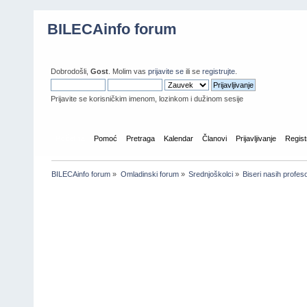
BILECAinfo forum
Dobrodošli,
Gost
. Molim vas
prijavite se
ili se
registrujte
.
Prijavite se korisničkim imenom, lozinkom i dužinom sesije
Početna
Pomoć
Pretraga
Kalendar
Članovi
Prijavljivanje
Regist
BILECAinfo forum
»
Omladinski forum
»
Srednjoškolci
»
Biseri nasih profes