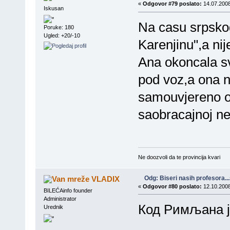
«
Odgovor #79 poslato:
14.07.2008
Iskusan
Na casu srpsko
Poruke: 180
Ugled: +20/-10
Karenjinu",a nije
Ana okoncala sv
pod voz,a ona 
samouvjereno od
saobracajnoj ne
Ne doozvoli da te provincija kvari
Odg: Biseri nasih profesora..
VLADIX
«
Odgovor #80 poslato:
12.10.2008
BILEĆAinfo founder
Administrator
Код Римљана је 
Urednik