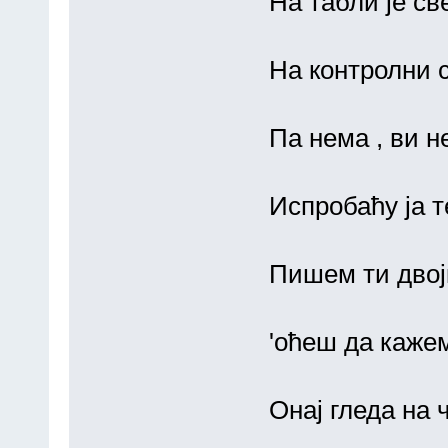
На табли је св
На контролни 
Па нема , ви н
Испробаћу ја т
Пишем ти двој
'оћеш да кажем
Онај гледа на 