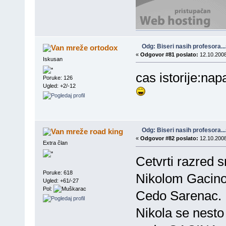
Odg: Biseri nasih profesora..
ortodox
«
Odgovor #81 poslato:
12.10.2008
Iskusan
cas istorije:nap
Poruke: 126
Ugled: +2/-12
Odg: Biseri nasih profesora..
road king
«
Odgovor #82 poslato:
12.10.2008
Extra član
Cetvrti razred s
Poruke: 618
Nikolom Gacino
Ugled: +61/-27
Pol:
Cedo Sarenac.
Nikola se nesto