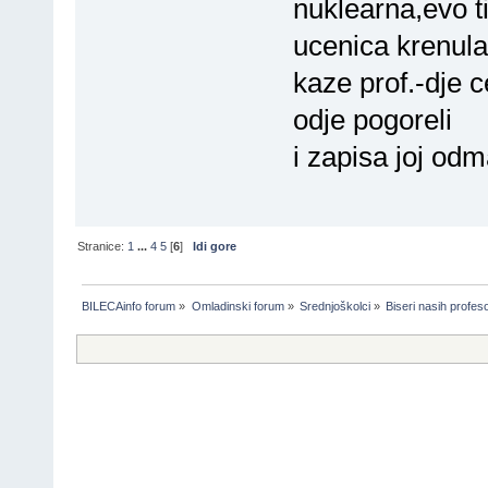
nuklearna,evo t
ucenica krenula
kaze prof.-dje c
odje pogoreli
i zapisa joj od
Stranice:
1
...
4
5
[
6
]
Idi gore
BILECAinfo forum
»
Omladinski forum
»
Srednjoškolci
»
Biseri nasih profes