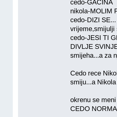
cedo-GACINA
nikola-MOLI
cedo-DIZI SE.
vrijeme,smijulji
cedo-JESI TI
DIVLJE SVINJE* 
smijeha...a za n
Cedo rece Nikoli
smiju...a Nikol
okrenu se men
CEDO NORMA