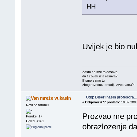
HH
Uvijek je bio nu
Zasto se sve to desava,
da l' covek ista resava?!
Il' smo samo tu
zbog ravnoteze medju zvezdama?! ..
Odg: Biseri nasih profesora..
vukasin
«
Odgovor #77 poslato:
10.07.2008
Novi na forumu
Prozvao me prof
Poruke: 17
Ugled: +1/-1
obrazlozenje da