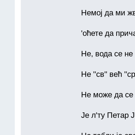
Немој да ми ж
'оћете да при
Не, вода се не 
Не ''св'' већ ''ср
Не може да се
Је л'ту Петар 