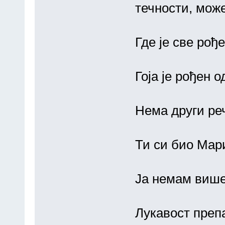
течности, мож
Где је све рођ
Гоја је рођен о
Нема други реч
Ти си био Мар
Ја немам више 
Лукавост преп