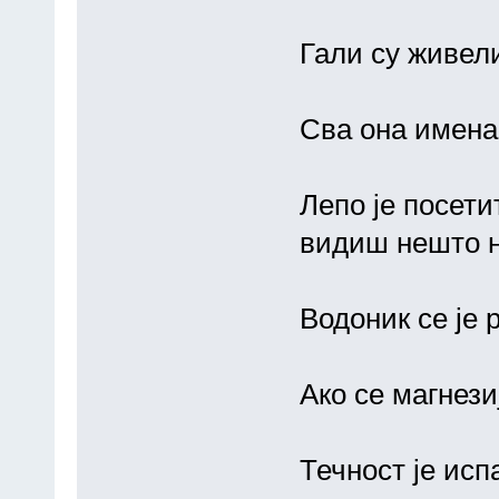
Гали су живели
Сва она имена
Лепо је посети
видиш нешто н
Водоник се је 
Ако се магнези
Течност је исп