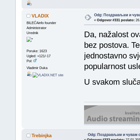
Odg: Поздрављам и чува
VLADIX
«
Odgovor #331 poslato:
26.
BILEĆAinfo founder
Administrator
Da, nažalost ov
Urednik
bez postova. Te
Poruke: 1623
jednostavno svj
Ugled: +121/-17
Pol:
popularnost usl
Vladimir Duka
U svakom slučaj
Odg: Поздрављам и чувам с
Trebinjka
«
Odgovor #332 poslato:
27.01.201