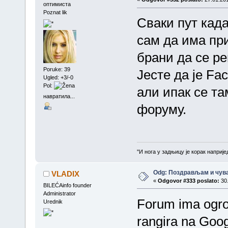
оптимиста
Poznat lik
Сваки пут када
сам да има при
брани да се рег
Poruke: 39
Јесте да је Fac
Ugled: +3/-0
Pol:
али ипак се та
навратила...
форуму.
''И нога у задњицу је корак напријед
Odg: Поздрављам и чува
VLADIX
«
Odgovor #333 poslato:
30.
BILEĆAinfo founder
Administrator
Forum ima ogro
Urednik
rangira na Goog