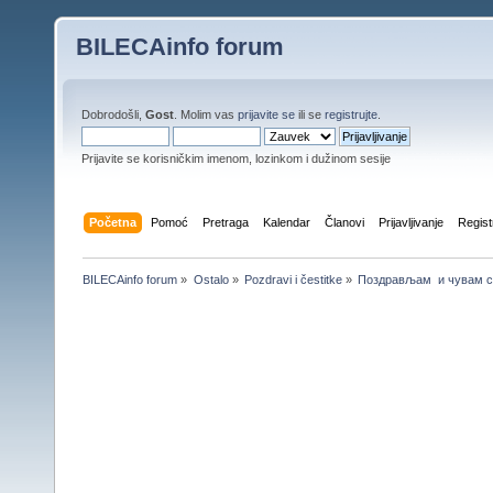
BILECAinfo forum
Dobrodošli,
Gost
. Molim vas
prijavite se
ili se
registrujte
.
Prijavite se korisničkim imenom, lozinkom i dužinom sesije
Početna
Pomoć
Pretraga
Kalendar
Članovi
Prijavljivanje
Regist
BILECAinfo forum
»
Ostalo
»
Pozdravi i čestitke
»
Поздрављам  и чувам с