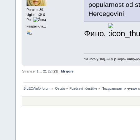
popularnost od st
Poruke: 39
Hercegovini.
Ugled: +3/-0
Pol:
навратила...
Фино.
''И нога у задњицу је корак напријед
Stranice:
1
...
21
22
[
23
]
Idi gore
BILECAinfo forum
»
Ostalo
»
Pozdravi i čestitke
»
Поздрављам  и чувам с