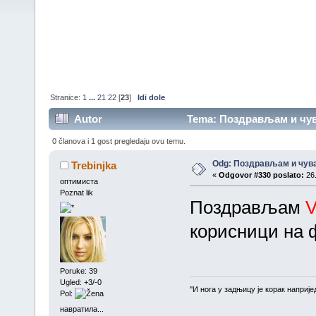
Stranice:
1
...
21
22
[
23
]
Idi dole
Autor
Tema: Поздрављам и чува
0 članova i 1 gost pregledaju ovu temu.
Odg: Поздрављам и чува
Trebinjka
«
Odgovor #330 poslato:
26.
оптимиста
Poznat lik
Поздрављам
V
корисници на 
Poruke: 39
Ugled: +3/-0
''И нога у задњицу је корак напријед
Pol:
навратила...