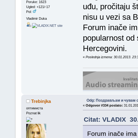
Poruke: 1623
uđu, pročitaju š
Ugled: +121/-17
Pol:
nisu u vezi sa B
Vladimir Duka
Forum inače ima
popularnost od 
Hercegovini.
«
Poslednja izmena: 30.01.2013. 23
Odg: Поздрављам и чувам с
Trebinjka
«
Odgovor #334 poslato:
31.01.201
оптимиста
Poznat lik
Citat: VLADIX 30
Forum inače ima 