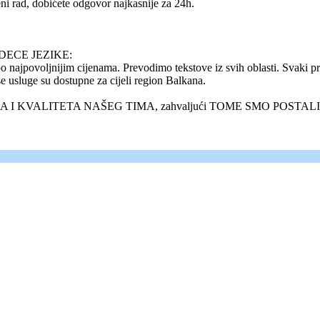
eni rad, dobićete odgovor najkasnije za 24h.
DECE JEZIKE:
voljnijim cijenama. Prevodimo tekstove iz svih oblasti. Svaki prije
 usluge su dostupne za cijeli region Balkana.
KVALITETA NAŠEG TIMA, zahvaljući TOME SMO POSTALI APS