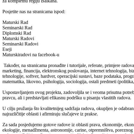
za kompletnu regiju Balkana.
Posjetite nas na stranicama ispod:
Maturski Rad
Seminarski Rad
Diplomski Rad
Maturski Radovi
Seminarski Radovi
Eseji
Maturskiradovi na facebook-u
Također, na stranicama pronađite i tutorijale, referate, primjere radov
marketing, financija, elektronskog poslovanja, internet tehnologija, b
tehnologije, softver, hardver, operacijski sustavi, baze podataka, progra
matematika, likovno, psihologija, sociologija, ostali predmeti (politika, 
Uspostavljanjem ovog projekta, zadovoljila se i veoma prisutna potre
pravcu, ali i predstavljati efikasnu podršku u pisanju vlastitih radova.
U cilju pružanja što kvalitetnijeg sadržaja radova, okupljen je odabrani 
najrazličitije oblasti i afirmiraju slučajeve iz prakse.
Za sada posjedujemo gotove radove iz oblasti prava, ekonomije, ekono
ekologije, menadžmenta, astronomije, carine, otpremništva, poreznog su