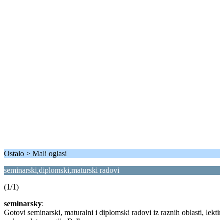
Ostalo > Mali oglasi
seminarski,diplomski,maturski radovi
(1/1)
seminarsky
:
Gotovi seminarski, maturalni i diplomski radovi iz raznih oblasti, lekti