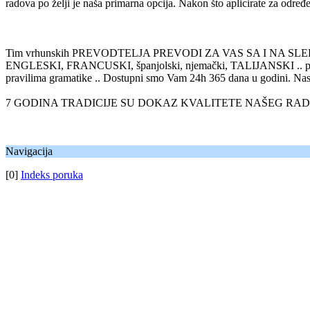
radova po želji je naša primarna opcija. Nakon što aplicirate za određ
Tim vrhunskih PREVODTELJA PREVODI ZA VAS SA I NA SLE
ENGLESKI, FRANCUSKI, španjolski, njemački, TALIJANSKI .. po najpo
pravilima gramatike .. Dostupni smo Vam 24h 365 dana u godini. Nase
7 GODINA TRADICIJE SU DOKAZ KVALITETE NAŠEG RADA I 
Navigacija
[0]
Indeks poruka