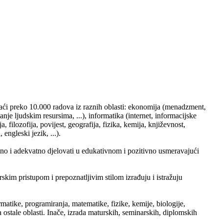
pronaći preko 10.000 radova iz raznih oblasti: ekonomija (menadzment,
je ljudskim resursima, ...), informatika (internet, informacijske
, filozofija, povijest, geografija, fizika, kemija, književnost,
engleski jezik, ...).
eno i adekvatno djelovati u edukativnom i pozitivno usmeravajući
torskim pristupom i prepoznatljivim stilom izrađuju i istražuju
atike, programiranja, matematike, fizike, kemije, biologije,
 ostale oblasti. Inače, izrada maturskih, seminarskih, diplomskih