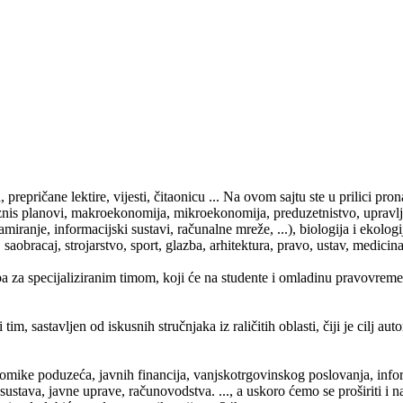
a, prepričane lektire, vijesti, čitaonicu ... Na ovom sajtu ste u prilici 
iznis planovi, makroekonomija, mikroekonomija, preduzetnistvo, upravljan
miranje, informacijski sustavi, računalne mreže, ...), biologija i ekologija
saobracaj, strojarstvo, sport, glazba, arhitektura, pravo, ustav, medicina, 
ba za specijaliziranim timom, koji će na studente i omladinu pravovrem
tim, sastavljen od iskusnih stručnjaka iz raličitih oblasti, čiji je cilj au
mike poduzeća, javnih financija, vanjskotrgovinskog poslovanja, inform
stava, javne uprave, računovodstva. ..., a uskoro ćemo se proširiti i na