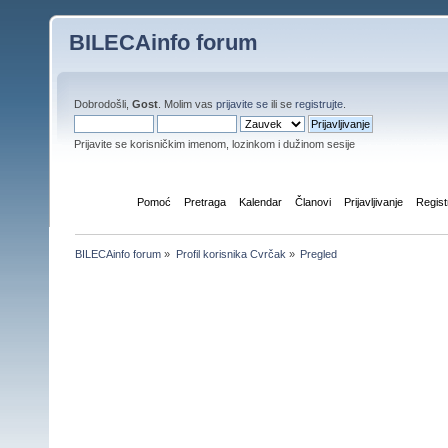
BILECAinfo forum
Dobrodošli,
Gost
. Molim vas
prijavite se
ili se
registrujte
.
Prijavite se korisničkim imenom, lozinkom i dužinom sesije
Početna
Pomoć
Pretraga
Kalendar
Članovi
Prijavljivanje
Regist
BILECAinfo forum
»
Profil korisnika Cvrčak
»
Pregled
Informacije o profilu