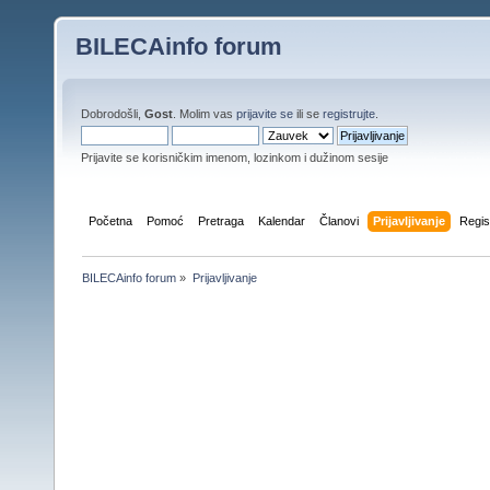
BILECAinfo forum
Dobrodošli,
Gost
. Molim vas
prijavite se
ili se
registrujte
.
Prijavite se korisničkim imenom, lozinkom i dužinom sesije
Početna
Pomoć
Pretraga
Kalendar
Članovi
Prijavljivanje
Regis
BILECAinfo forum
»
Prijavljivanje