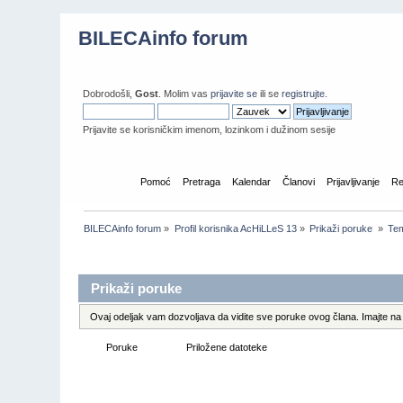
BILECAinfo forum
Dobrodošli,
Gost
. Molim vas
prijavite se
ili se
registrujte
.
Prijavite se korisničkim imenom, lozinkom i dužinom sesije
Početna
Pomoć
Pretraga
Kalendar
Članovi
Prijavljivanje
Re
BILECAinfo forum
»
Profil korisnika AcHiLLeS 13
»
Prikaži poruke 
»
Te
Informacije o profilu
Prikaži poruke
Ovaj odeljak vam dozvoljava da vidite sve poruke ovog člana. Imajte na 
Poruke
Teme
Priložene datoteke