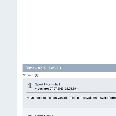
Teme - AcHiLLeS 13
Stranice: [
1
]
1
Sport
/
Formula 1
«
poslato:
07.07.2011. 16:26:59 »
Nova tema koja ce da vas informise o desavaljima u svetu Form
Sport
/
Hokej