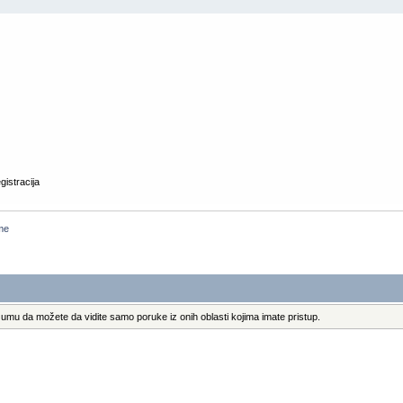
gistracija
me
umu da možete da vidite samo poruke iz onih oblasti kojima imate pristup.