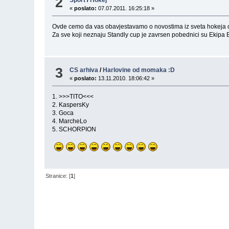
2
«
poslato:
07.07.2011. 16:25:18 »
Ovde cemo da vas obavjestavamo o novostima iz sveta hokeja o
Za sve koji neznaju Standly cup je zavrsen pobednici su Ekipa 
3
CS arhiva
/
Harlovine od momaka :D
«
poslato:
13.11.2010. 18:06:42 »
1. >>>TITO<<<
2. KaspersKy
3. Goca
4. MarcheLo
5. SCHORPION
Stranice: [
1
]