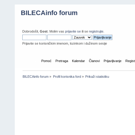
BILECAinfo forum
Dobrodošli,
Gost
. Molim vas
prijavite se
ili se
registrujte
.
Prijavite se korisničkim imenom, lozinkom i dužinom sesije
Početna
Pomoć
Pretraga
Kalendar
Članovi
Prijavljivanje
Regist
BILECAinfo forum
»
Profil korisnika ford
»
Prikaži statistiku
Informacije o profilu