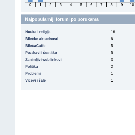
0
1
2
3
4
5
6
7
8
9
10
Najpopularniji forumi po porukama
Nauka i religija
18
Bilećke aktuelnosti
8
BilećaCaffe
5
Pozdravi i čestitke
5
Zanimljivi web linkovi
3
Politika
2
Problemi
1
Vicevi i šale
1