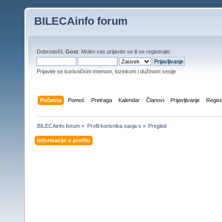
BILECAinfo forum
Dobrodošli,
Gost
. Molim vas
prijavite se
ili se
registrujte
.
Prijavite se korisničkim imenom, lozinkom i dužinom sesije
Početna
Pomoć
Pretraga
Kalendar
Članovi
Prijavljivanje
Regist
BILECAinfo forum
»
Profil korisnika sanja s
»
Pregled
Informacije o profilu