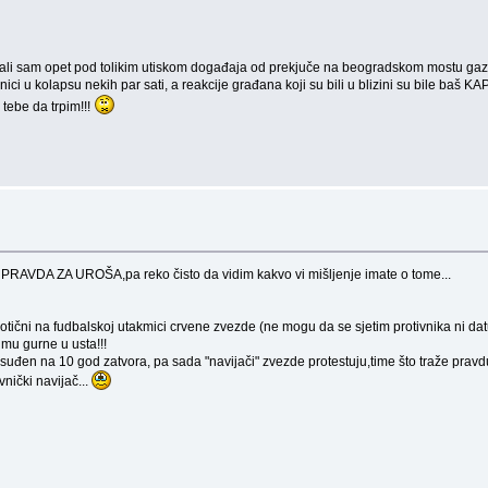
li sam opet pod tolikim utiskom događaja od prekjuče na beogradskom mostu gazela, 
nici u kolapsu nekih par sati, a reakcije građana koji su bili u blizini su bile baš 
tebe da trpim!!!
tar PRAVDA ZA UROŠA,pa reko čisto da vidim kakvo vi mišljenje imate o tome...
ični na fudbalskoj utakmici crvene zvezde (ne mogu da se sjetim protivnika ni dat
 mu gurne u usta!!!
en na 10 god zatvora, pa sada "navijači" zvezde protestuju,time što traže pravdu 
nički navijač...