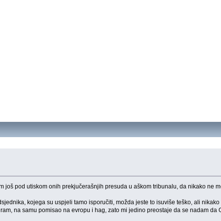
sam još pod utiskom onih prekjučerašnjih presuda u aškom tribunalu, da nikako ne
ednika, kojega su uspjeli tamo isporučiti, možda jeste to isuviše teško, ali nikako
am, na samu pomisao na evropu i hag, zato mi jedino preostaje da se nadam da Gen