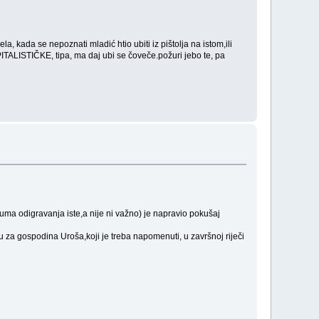
kada se nepoznati mladić htio ubiti iz pištolja na istom,ili
KAPITALISTIČKE, tipa, ma daj ubi se čoveče.požuri jebo te, pa
uma odigravanja iste,a nije ni važno) je napravio pokušaj
za gospodina Uroša,koji je treba napomenuti, u završnoj riječi