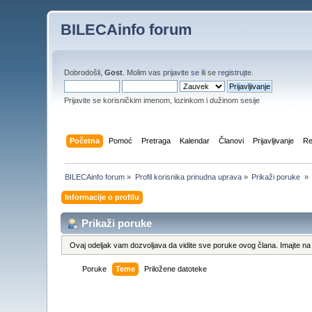
BILECAinfo forum
Dobrodošli,
Gost
. Molim vas
prijavite se
ili se
registrujte
.
Prijavite se korisničkim imenom, lozinkom i dužinom sesije
Početna
Pomoć
Pretraga
Kalendar
Članovi
Prijavljivanje
Re
BILECAinfo forum
»
Profil korisnika prinudna uprava
»
Prikaži poruke 
»
Informacije o profilu
Prikaži poruke
Ovaj odeljak vam dozvoljava da vidite sve poruke ovog člana. Imajte na 
Poruke
Teme
Priložene datoteke