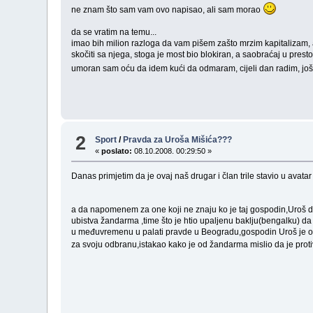
ne znam što sam vam ovo napisao, ali sam morao
da se vratim na temu...
imao bih milion razloga da vam pišem zašto mrzim kapitalizam, a
skočiti sa njega, stoga je most bio blokiran, a saobraćaj u presto
umoran sam oću da idem kući da odmaram, cijeli dan radim, još 
2
Sport
/
Pravda za Uroša Mišića???
«
poslato:
08.10.2008. 00:29:50 »
Danas primjetim da je ovaj naš drugar i član trile stavio u ava
a da napomenem za one koji ne znaju ko je taj gospodin,Uroš dot
ubistva žandarma ,time što je htio upaljenu baklju(bengalku) da
u međuvremenu u palati pravde u Beogradu,gospodin Uroš je osuđ
za svoju odbranu,istakao kako je od žandarma mislio da je protiv