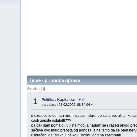
Teme - prinudna uprava
Stranice: [
1
]
1
Politika
/
Kapitalizam + ili -
«
poslato:
28.02.2009. 08:54:04 »
možda će te odmah misliti da sam skrenuo sa teme, ali toliko 
časti uopšte ostalo!!!???
pa čak sam pomalo ljut i na mog, a nadam se i vašeg prvog predsj
sačuva ovo malo preostalog ponosa, a ne tamo da se opet nervir
uskraćeni da izreknu još koju stotinu godina zatvora!!!!