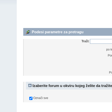
Podesi parametre za pretragu
Traži:
po k
Po
P
Izaberite forum u okviru kojeg želite da tražite,
Označi sve