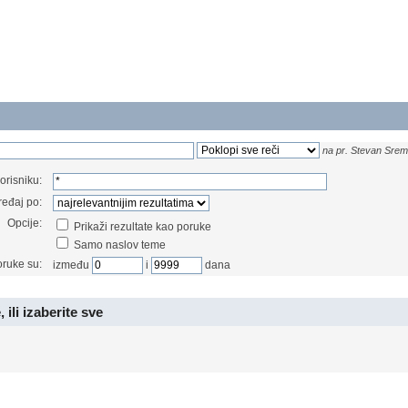
na pr.
Stevan Srema
orisniku:
ređaj po:
Opcije:
Prikaži rezultate kao poruke
Samo naslov teme
oruke su:
između
i
dana
 ili izaberite sve