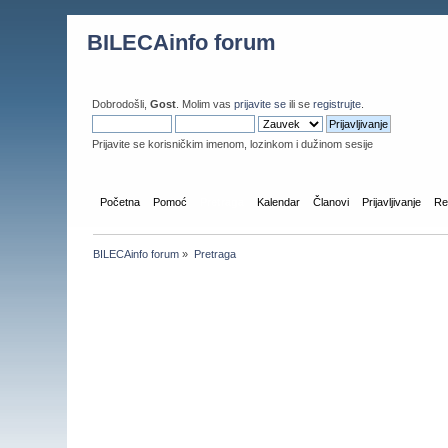
BILECAinfo forum
Dobrodošli,
Gost
. Molim vas
prijavite se
ili se
registrujte
.
Prijavite se korisničkim imenom, lozinkom i dužinom sesije
Početna
Pomoć
Pretraga
Kalendar
Članovi
Prijavljivanje
Reg
BILECAinfo forum
»
Pretraga