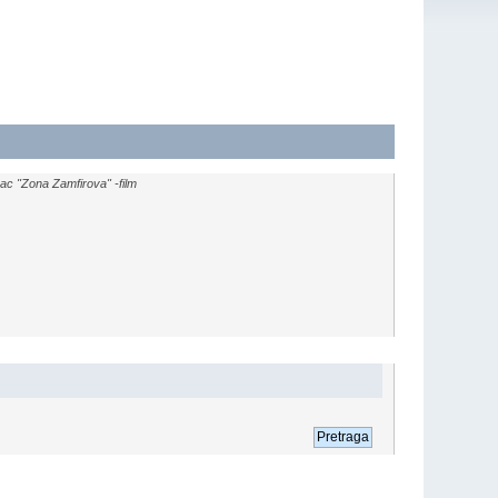
c "Zona Zamfirova" -film