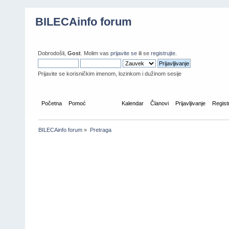
BILECAinfo forum
Dobrodošli,
Gost
. Molim vas
prijavite se
ili se
registrujte
.
Prijavite se korisničkim imenom, lozinkom i dužinom sesije
Početna
Pomoć
Pretraga
Kalendar
Članovi
Prijavljivanje
Regist
BILECAinfo forum
»
Pretraga