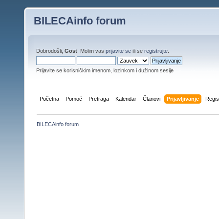
BILECAinfo forum
Dobrodošli,
Gost
. Molim vas
prijavite se
ili se
registrujte
.
Prijavite se korisničkim imenom, lozinkom i dužinom sesije
Početna
Pomoć
Pretraga
Kalendar
Članovi
Prijavljivanje
Regis
BILECAinfo forum