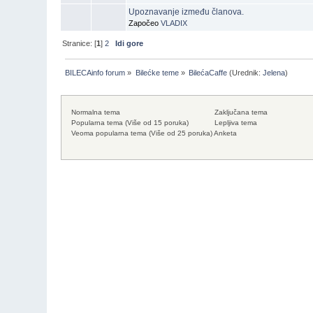
Upoznavanje između članova.
Započeo
VLADIX
Stranice: [
1
]
2
Idi gore
BILECAinfo forum
»
Bilećke teme
»
BilećaCaffe
(Urednik:
Jelena
)
Normalna tema
Zaključana tema
Popularna tema (Više od 15 poruka)
Lepljiva tema
Veoma popularna tema (Više od 25 poruka)
Anketa