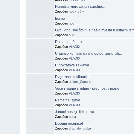
Narodna vjerovanja i čarolije...
Započeo
hud
«
1
2
»
Ironija
Započeo
hud
Ovo i ono, sve što nije našlo mjesta u ostalim te
Započeo
hud
Da sam načelnik ...
Započeo
VLADIX
Unajmio komšiju da mu oplodi ženu, ali...
Započeo
VLADIX
Hipokratova zakletva
Započeo
VLADIX
Dvije zene u situaciji
Započeo
dotkor_Cucuric
Veće i manje sredine - prednosti i mane
Započeo
VLADIX
Pametne izjave
Započeo
VLADIX
Junaci naseg djetinjstva
Započeo
bona
Dopuni recenice!
Započeo
drug_do_groba