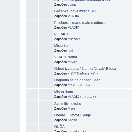
Započeo
coma
Gačanka, nova misica BIH
Započeo
VLADIX
Prednosti i mane male sredine...
Započeo
VLADIX
PETAK 13
Započeo
milozeks
Misterije...
Započeo
hud
VLADIX radio!
Započeo
mrvica
Odred izvidjaca "Starina Novak" Bileca
Započeo
-=©™TheMare™®=-
Dogodilo se na danasnji dan...
Započeo
fan
«
1
2
3
...
5
»
Misao dana
Započeo
VLADIX
«
1
2
3
...
5
»
Zanimljivi tekstovi...
Započeo
Mare
Domaci Filmovi i Serije
Započeo
Shone
GUČA
Započeo
mrgud
«
1
2
»