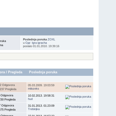
Poslednja poruka
ZOXL
oruka
u
Одг: Igra igracha
ema
poslato 01.01.2010. 19:39:16
ora
/
Pregleda
Poslednja poruka
2 Odgovora
05.03.2009. 19:03:59
milozeks
237 Pregleda
 Odgovora
10.02.2013. 19:58:31
hud
230 Pregleda
7 Odgovora
31.01.2013. 01:23:09
Trebinjka
675 Pregleda
 Odgovora
27.01.2013. 16:57:22