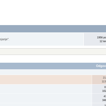
1956 p
ejanje".
12 t
Odgov
21
113
0
10
4
34
7