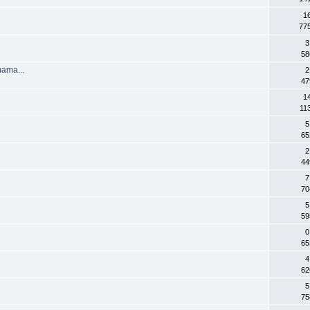
1
77
3
58
mama...
2
47
1
11
5
65
2
44
7
70
5
59
0
65
4
62
5
75