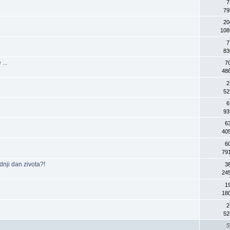
7
79
20
108
7
83
...
7
48
2
52
6
93
6
40
6
79
dnji dan zivota?!
3
24
1
18
2
52
5