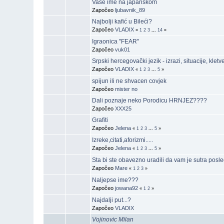
Vase ime na japanskom
Započeo
ljubavnik_89
Najbolji kafić u Bileći?
Započeo
VLADIX
«
1
2
3
...
14
»
Igraonica "FEAR"
Započeo
vuk01
Srpski hercegovački jezik - izrazi, situacije, kletve 
Započeo
VLADIX
«
1
2
3
...
5
»
spijun ili ne shvacen covjek
Započeo
mister no
Dali poznaje neko Porodicu HRNJEZ????
Započeo
XXX25
Grafiti
Započeo
Jelena
«
1
2
3
...
5
»
Izreke,citati,aforizmi.....
Započeo
Jelena
«
1
2
3
...
5
»
Sta bi ste obavezno uradili da vam je sutra posle
Započeo
Mare
«
1
2
3
»
Naljepse ime???
Započeo
jowana92
«
1
2
»
Najdalji put...?
Započeo
VLADIX
Vojinovic Milan