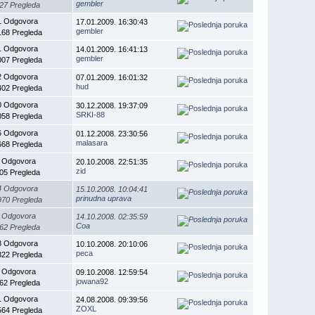
gembler
27 Pregleda
1 Odgovora
17.01.2009. 16:30:43
gembler
168 Pregleda
1 Odgovora
14.01.2009. 16:41:13
gembler
007 Pregleda
2 Odgovora
07.01.2009. 16:01:32
hud
402 Pregleda
0 Odgovora
30.12.2008. 19:37:09
SRKI-88
058 Pregleda
6 Odgovora
01.12.2008. 23:30:56
malasara
668 Pregleda
 Odgovora
20.10.2008. 22:51:35
zid
05 Pregleda
4 Odgovora
15.10.2008. 10:04:41
prinudna uprava
970 Pregleda
 Odgovora
14.10.2008. 02:35:59
Coa
62 Pregleda
8 Odgovora
10.10.2008. 20:10:06
peca
322 Pregleda
 Odgovora
09.10.2008. 12:59:54
jowana92
62 Pregleda
1 Odgovora
24.08.2008. 09:39:56
ZOXL
564 Pregleda