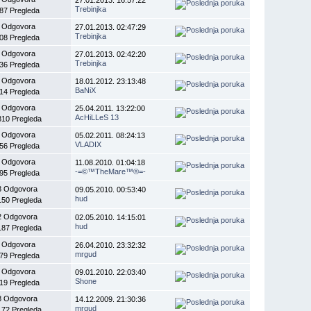
Trebinjka
87 Pregleda
 Odgovora
27.01.2013. 02:47:29
Trebinjka
08 Pregleda
 Odgovora
27.01.2013. 02:42:20
Trebinjka
36 Pregleda
 Odgovora
18.01.2012. 23:13:48
BaNiX
14 Pregleda
 Odgovora
25.04.2011. 13:22:00
AcHiLLeS 13
810 Pregleda
 Odgovora
05.02.2011. 08:24:13
VLADIX
56 Pregleda
 Odgovora
11.08.2010. 01:04:18
-=©™TheMare™®=-
95 Pregleda
8 Odgovora
09.05.2010. 00:53:40
hud
150 Pregleda
2 Odgovora
02.05.2010. 14:15:01
hud
187 Pregleda
 Odgovora
26.04.2010. 23:32:32
mrgud
79 Pregleda
 Odgovora
09.01.2010. 22:03:40
Shone
19 Pregleda
8 Odgovora
14.12.2009. 21:30:36
mrgud
172 Pregleda