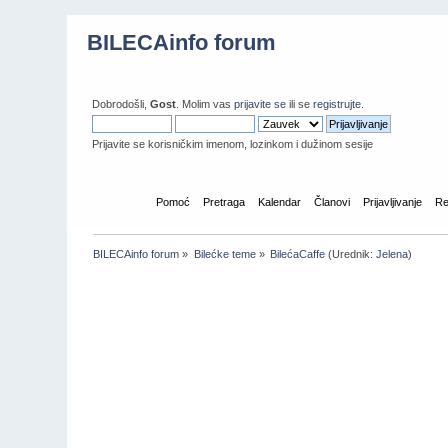
BILECAinfo forum
Dobrodošli,
Gost
. Molim vas
prijavite se
ili se
registrujte
.
Prijavite se korisničkim imenom, lozinkom i dužinom sesije
Početna
Pomoć
Pretraga
Kalendar
Članovi
Prijavljivanje
Re
BILECAinfo forum
»
Bilećke teme
»
BilećaCaffe
(Urednik:
Jelena
)