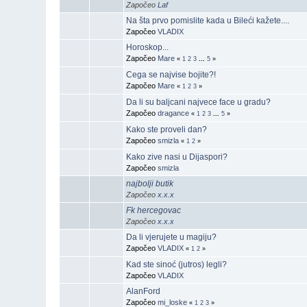
Započeo
Laf
Na šta prvo pomislite kada u Bileći kažete....
Započeo
VLADIX
Horoskop...
Započeo
Mare
«
1
2
3
...
5
»
Cega se najvise bojite?!
Započeo
Mare
«
1
2
3
»
Da li su baljcani najvece face u gradu?
Započeo
dragance
«
1
2
3
...
5
»
Kako ste proveli dan?
Započeo
smizla
«
1
2
»
Kako zive nasi u Dijaspori?
Započeo
smizla
najbolji butik
Započeo
x.x.x
Fk hercegovac
Započeo
x.x.x
Da li vjerujete u magiju?
Započeo
VLADIX
«
1
2
»
Kad ste sinoć (jutros) legli?
Započeo
VLADIX
AlanFord
Započeo
mi_loske
«
1
2
3
»