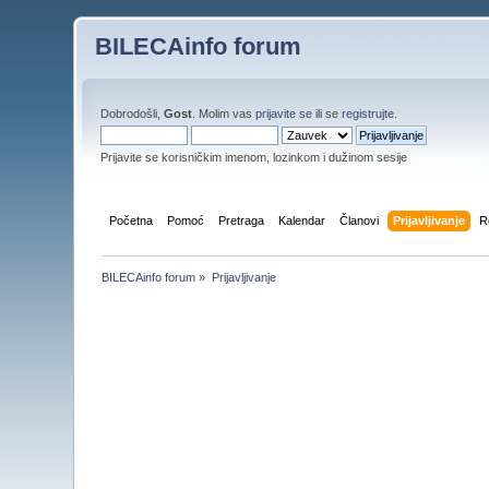
BILECAinfo forum
Dobrodošli,
Gost
. Molim vas
prijavite se
ili se
registrujte
.
Prijavite se korisničkim imenom, lozinkom i dužinom sesije
Početna
Pomoć
Pretraga
Kalendar
Članovi
Prijavljivanje
R
BILECAinfo forum
»
Prijavljivanje