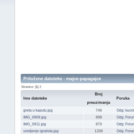
Priložene datoteke - majce-papagajce
Stranice: [
1
]
2
Broj
Ime datoteke
Poruka
preuzimanja
greta u kaputu.jpg
746
Odg: kucni
IMG_0909.jpg
898
Odg: Forum
IMG_0911.jpg
870
Odg: Forum
uredjenje igralista.jpg
1206
Odg: Forum