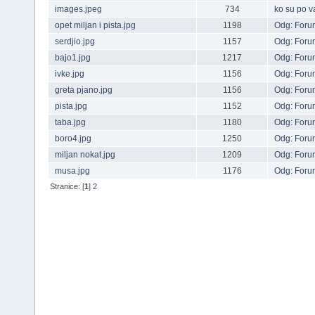
images.jpeg
734
ko su po 
opet miljan i pista.jpg
1198
Odg: Forum
serdjio.jpg
1157
Odg: Forum
bajo1.jpg
1217
Odg: Forum
ivke.jpg
1156
Odg: Forum
greta pjano.jpg
1156
Odg: Forum
pista.jpg
1152
Odg: Forum
taba.jpg
1180
Odg: Forum
boro4.jpg
1250
Odg: Forum
miljan nokat.jpg
1209
Odg: Forum
musa.jpg
1176
Odg: Forum
Stranice: [
1
]
2