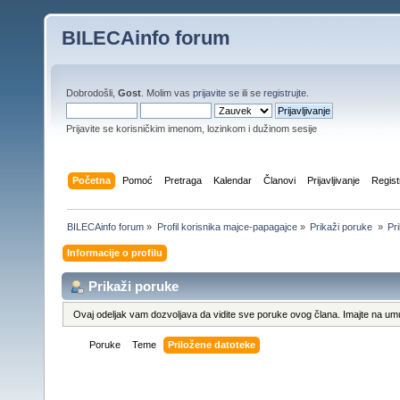
BILECAinfo forum
Dobrodošli,
Gost
. Molim vas
prijavite se
ili se
registrujte
.
Prijavite se korisničkim imenom, lozinkom i dužinom sesije
Početna
Pomoć
Pretraga
Kalendar
Članovi
Prijavljivanje
Regist
BILECAinfo forum
»
Profil korisnika majce-papagajce
»
Prikaži poruke 
»
Pr
Informacije o profilu
Prikaži poruke
Ovaj odeljak vam dozvoljava da vidite sve poruke ovog člana. Imajte na umu
Poruke
Teme
Priložene datoteke