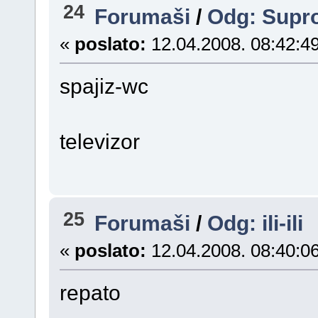
24
Forumaši
/
Odg: Supro
«
poslato:
12.04.2008. 08:42:49
spajiz-wc
televizor
25
Forumaši
/
Odg: ili-ili
«
poslato:
12.04.2008. 08:40:06
repato