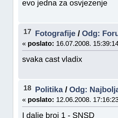
evo jedna za osvjezenje
17
Fotografije
/
Odg: Foru
«
poslato:
16.07.2008. 15:39:14
svaka cast vladix
18
Politika
/
Odg: Najbolj
«
poslato:
12.06.2008. 17:16:23
I dalje broj 1 - SNSD