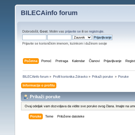
BILECAinfo forum
Dobrodošli,
Gost
. Molim vas
prijavite se
ili se
registrujte
.
Prijavite se korisničkim imenom, lozinkom i dužinom sesije
Početna
Pomoć
Pretraga
Kalendar
Članovi
Prijavljivanje
Regist
BILECAinfo forum
»
Profil korisnika Zdravko
»
Prikaži poruke 
»
Poruke
Informacije o profilu
Prikaži poruke
Ovaj odeljak vam dozvoljava da vidite sve poruke ovog člana. Imajte na umu
Poruke
Teme
Priložene datoteke