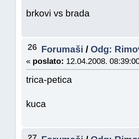
brkovi vs brada
26
Forumaši
/
Odg: Rimo
«
poslato:
12.04.2008. 08:39:00
trica-petica
kuca
27