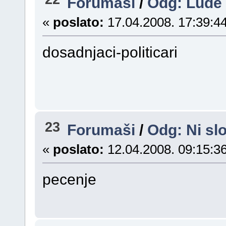
Forumaši
/
Odg: Lude a
«
poslato:
17.04.2008. 17:39:44
dosadnjaci-politicari
23
Forumaši
/
Odg: Ni sl
«
poslato:
12.04.2008. 09:15:36
pecenje