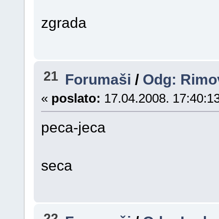
zgrada
21
Forumaši
/
Odg: Rimo
«
poslato:
17.04.2008. 17:40:13
peca-jeca
seca
22