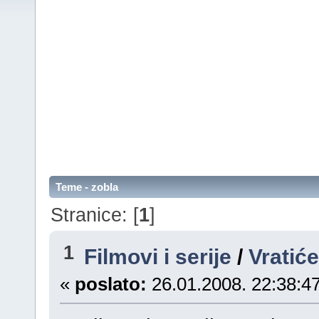
Teme - zobla
Stranice: [
1
]
1
Filmovi i serije
/
Vratić
«
poslato:
26.01.2008. 22:38:47