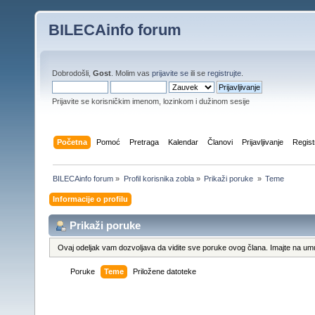
BILECAinfo forum
Dobrodošli,
Gost
. Molim vas
prijavite se
ili se
registrujte
.
Prijavite se korisničkim imenom, lozinkom i dužinom sesije
Početna
Pomoć
Pretraga
Kalendar
Članovi
Prijavljivanje
Regist
BILECAinfo forum
»
Profil korisnika zobla
»
Prikaži poruke 
»
Teme
Informacije o profilu
Prikaži poruke
Ovaj odeljak vam dozvoljava da vidite sve poruke ovog člana. Imajte na umu
Poruke
Teme
Priložene datoteke