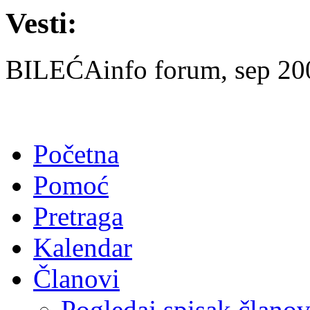
Vesti:
BILEĆAinfo forum, sep 2007
Početna
Pomoć
Pretraga
Kalendar
Članovi
Pogledaj spisak člano