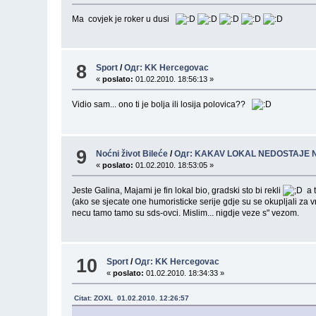
Ma covjek je roker u dusi
8
Sport
/
Одг: KK Hercegovac
«
poslato:
01.02.2010. 18:56:13 »
Vidio sam... ono ti je bolja ili losija polovica??
9
Noćni život Bileće
/
Одг: KAKAV LOKAL NEDOSTAJE
«
poslato:
01.02.2010. 18:53:05 »
Jeste Galina, Majami je fin lokal bio, gradski sto bi rekli
a t
(ako se sjecate one humoristicke serije gdje su se okupljali za 
necu tamo tamo su sds-ovci. Mislim... nigdje veze s" vezom.
10
Sport
/
Одг: KK Hercegovac
«
poslato:
01.02.2010. 18:34:33 »
Citat: ZOXL 01.02.2010. 12:26:57