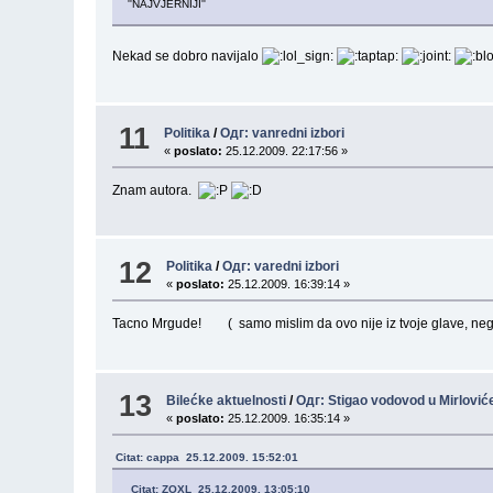
''NAJVJERNIJI''
Nekad se dobro navijalo
11
Politika
/
Одг: vanredni izbori
«
poslato:
25.12.2009. 22:17:56 »
Znam autora.
12
Politika
/
Одг: varedni izbori
«
poslato:
25.12.2009. 16:39:14 »
Tacno Mrgude! ( samo mislim da ovo nije iz tvoje glave, ne
13
Bilećke aktuelnosti
/
Одг: Stigao vodovod u Mirlović
«
poslato:
25.12.2009. 16:35:14 »
Citat: cappa 25.12.2009. 15:52:01
Citat: ZOXL 25.12.2009. 13:05:10