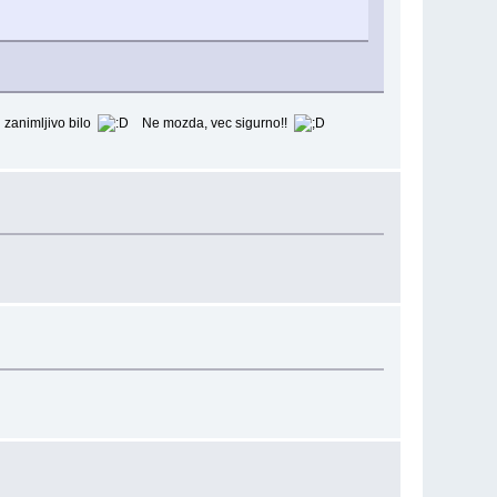
u zanimljivo bilo
Ne mozda, vec sigurno!!