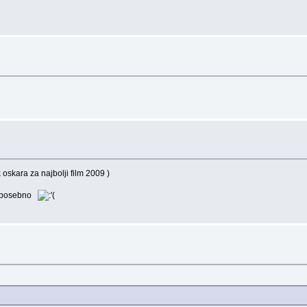
kara za najbolji film 2009 )
sta posebno