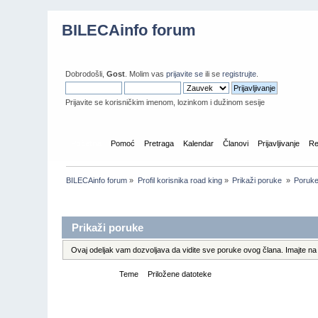
BILECAinfo forum
Dobrodošli,
Gost
. Molim vas
prijavite se
ili se
registrujte
.
Prijavite se korisničkim imenom, lozinkom i dužinom sesije
Početna
Pomoć
Pretraga
Kalendar
Članovi
Prijavljivanje
Re
BILECAinfo forum
»
Profil korisnika road king
»
Prikaži poruke 
»
Poruk
Informacije o profilu
Prikaži poruke
Ovaj odeljak vam dozvoljava da vidite sve poruke ovog člana. Imajte na 
Poruke
Teme
Priložene datoteke