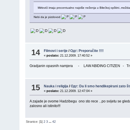
Mirlovići imaju procentualno najviše neženja u Bilećkoj opštini..mo
Nebi da je pizdovod
14
Filmovi i serije
/
Одг: Preporučite !!!!
«
poslato:
21.12.2009. 17:40:52 »
Gradjanin opasnih namjera - LAW ABIDING CITIZEN - Tr
15
Nauka i religija
/
Одг: Da li smo hendikepirani zato š
«
poslato:
21.12.2009. 12:47:04 »
A zajade je ovome Hadzibegu ono sto rece ...po svijetu se gled
zalosno ali istinito!!!
Stranice: [
1
]
2
3
...
42