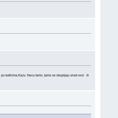
cki po kaficima.Kazu :Necu tamo ,tamo se okupljaju snsd-ovci ili