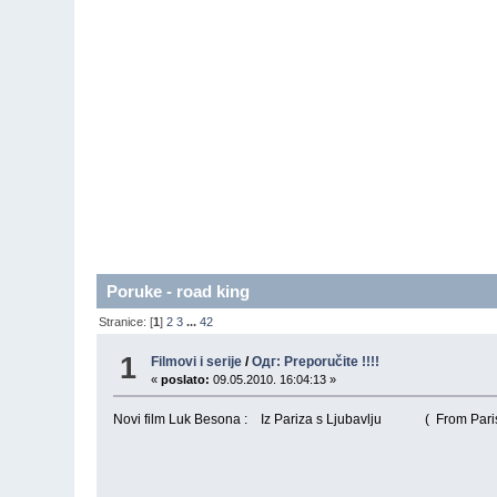
Poruke - road king
Stranice: [
1
]
2
3
...
42
1
Filmovi i serije
/
Одг: Preporučite !!!!
«
poslato:
09.05.2010. 16:04:13 »
Novi film Luk Besona : Iz Pariza s Ljubavlju ( From P