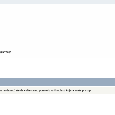
gistracija
e
umu da možete da vidite samo poruke iz onih oblasti kojima imate pristup.