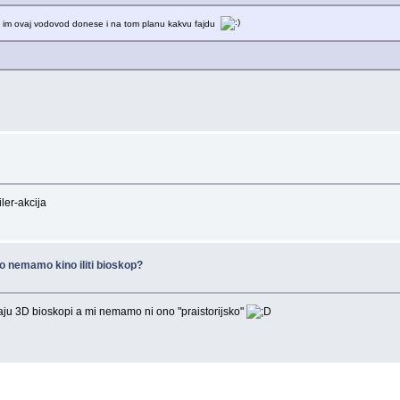
žda im ovaj vodovod donese i na tom planu kakvu fajdu
iler-akcija
to nemamo kino iliti bioskop?
aju 3D bioskopi a mi nemamo ni ono "praistorijsko"