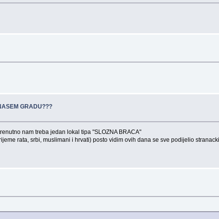
 NASEM GRADU???
renutno nam treba jedan lokal tipa "SLOZNA BRACA"
vrijeme rata, srbi, muslimani i hrvati) posto vidim ovih dana se sve podijelio strana