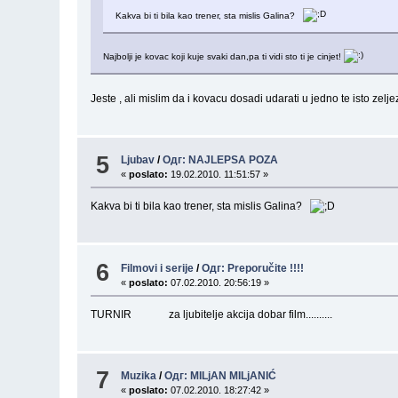
Kakva bi ti bila kao trener, sta mislis Galina?
Najbolji je kovac koji kuje svaki dan,pa ti vidi sto ti je cinjet!
Jeste , ali mislim da i kovacu dosadi udarati u jedno te isto ze
5
Ljubav
/
Одг: NAJLEPSA POZA
«
poslato:
19.02.2010. 11:51:57 »
Kakva bi ti bila kao trener, sta mislis Galina?
6
Filmovi i serije
/
Одг: Preporučite !!!!
«
poslato:
07.02.2010. 20:56:19 »
TURNIR za ljubitelje akcija dobar film..........
7
Muzika
/
Одг: MILjAN MILjANIĆ
«
poslato:
07.02.2010. 18:27:42 »