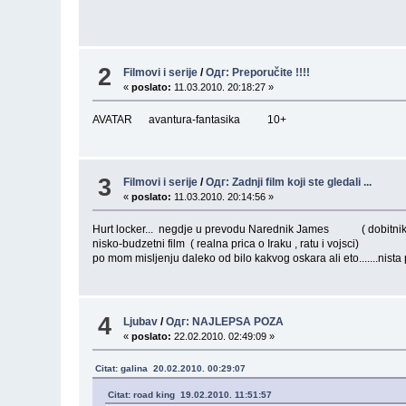
2
Filmovi i serije
/
Одг: Preporučite !!!!
«
poslato:
11.03.2010. 20:18:27 »
AVATAR avantura-fantasika 10+
3
Filmovi i serije
/
Одг: Zadnji film koji ste gledali ...
«
poslato:
11.03.2010. 20:14:56 »
Hurt locker... negdje u prevodu Narednik James ( dobitnik os
nisko-budzetni film ( realna prica o Iraku , ratu i vojsci)
po mom misljenju daleko od bilo kakvog oskara ali eto.......ni
4
Ljubav
/
Одг: NAJLEPSA POZA
«
poslato:
22.02.2010. 02:49:09 »
Citat: galina 20.02.2010. 00:29:07
Citat: road king 19.02.2010. 11:51:57