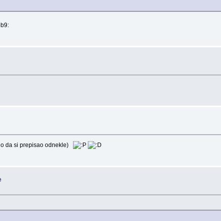
go da si prepisao odnekle)
e