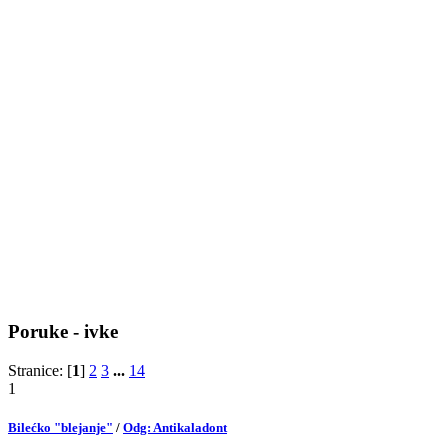
Poruke - ivke
Stranice: [
1
]
2
3
...
14
1
Bilećko "blejanje"
/
Odg: Antikaladont