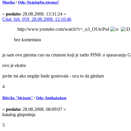
Muzika
/
Odg: Najgluplja pjesma?
«
poslato:
28.08.2008. 13:31:24 »
Citat: Srb_059 28.08.2008. 12:10:46
http://www.youtube.com/watch?v=_u3_OUtcPs4
bez komentara
ja sam ovu pjesmu cuo na crtanom koji je radio PINK o spasavanju Gra
ovo je ekstra
javite mi ako negdje bude gostovala - ocu to da gledam
4
Bilećko "blejanje"
/
Odg: Antikaladont
«
poslato:
28.08.2008. 08:09:07 »
katalog glupotinja
5