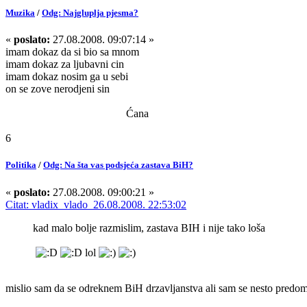
Muzika
/
Odg: Najgluplja pjesma?
«
poslato:
27.08.2008. 09:07:14 »
imam dokaz da si bio sa mnom
imam dokaz za ljubavni cin
imam dokaz nosim ga u sebi
on se zove nerodjeni sin
Ćana
6
Politika
/
Odg: Na šta vas podsjeća zastava BiH?
«
poslato:
27.08.2008. 09:00:21 »
Citat: vladix_vlado 26.08.2008. 22:53:02
kad malo bolje razmislim, zastava BIH i nije tako loša
lol
mislio sam da se odreknem BiH drzavljanstva ali sam se nesto predom