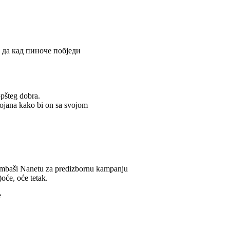
 да кад пиноче побједи
pšteg dobra.
jana kako bi on sa svojom
arambaši Nanetu za predizbornu kampanju
oće, oće tetak.
e