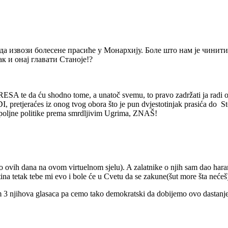
да извози болесене прасиће у Монархију. Боле што нам је чинити
ак и онај главати Станоје!?
 te da ću shodno tome, a unatoč svemu, to pravo zadržati ja radi o
eraćes iz onog tvog obora što je pun dvjestotinjak prasića do Sto
poljne politike prema smrdljivim Ugrima, ZNAŠ!
bilo ovih dana na ovom virtuelnom sjelu). A zalatnike o njih sam dao h
ina tetak tebe mi evo i bole će u Cvetu da se zakune(šut more šta nećeš)
 3 njihova glasaca pa cemo tako demokratski da dobijemo ovo dastanj