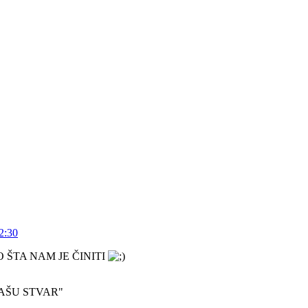
2:30
 ŠTA NAM JE ČINITI
 "NAŠU STVAR"