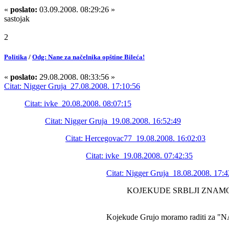
«
poslato:
03.09.2008. 08:29:26 »
sastojak
2
Politika
/
Odg: Nane za načelnika opštine Bileća!
«
poslato:
29.08.2008. 08:33:56 »
Citat: Nigger Gruja 27.08.2008. 17:10:56
Citat: ivke 20.08.2008. 08:07:15
Citat: Nigger Gruja 19.08.2008. 16:52:49
Citat: Hercegovac77 19.08.2008. 16:02:03
Citat: ivke 19.08.2008. 07:42:35
Citat: Nigger Gruja 18.08.2008. 17:4
KOJEKUDE SRBLJI ZNAMO
Kojekude Grujo moramo raditi za