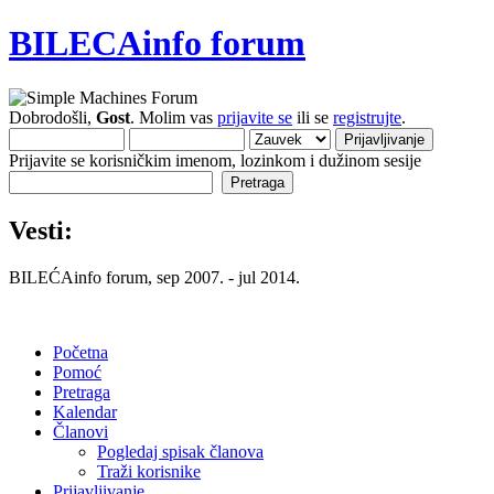
BILECAinfo forum
Dobrodošli,
Gost
. Molim vas
prijavite se
ili se
registrujte
.
Prijavite se korisničkim imenom, lozinkom i dužinom sesije
Vesti:
BILEĆAinfo forum, sep 2007. - jul 2014.
Početna
Pomoć
Pretraga
Kalendar
Članovi
Pogledaj spisak članova
Traži korisnike
Prijavljivanje