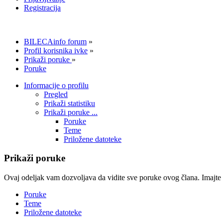
Registracija
BILECAinfo forum
»
Profil korisnika ivke
»
Prikaži poruke
»
Poruke
Informacije o profilu
Pregled
Prikaži statistiku
Prikaži poruke ...
Poruke
Teme
Priložene datoteke
Prikaži poruke
Ovaj odeljak vam dozvoljava da vidite sve poruke ovog člana. Imajte 
Poruke
Teme
Priložene datoteke