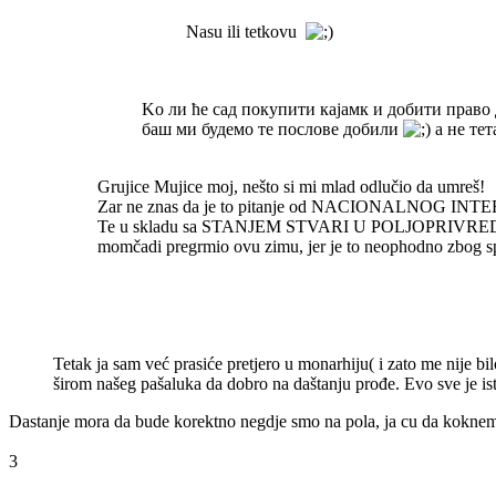
Nasu ili tetkovu
Ko ли ће сад покупити кајамк и добити право 
баш ми будемо те послове добили
а не тет
Grujice Mujice moj, nešto si mi mlad odlučio da umreš!
Zar ne znas da je to pitanje od NACIONALNOG INTERESA
Te u skladu sa STANJEM STVARI U POLJOPRIVREDI, pretj
momčadi pregrmio ovu zimu, jer je to neophodno zbog s
Tetak ja sam već prasiće pretjero u monarhiju( i zato me nije 
širom našeg pašaluka da dobro na daštanju prođe. Evo sve je ist
Dastanje mora da bude korektno negdje smo na pola, ja cu da koknem
3