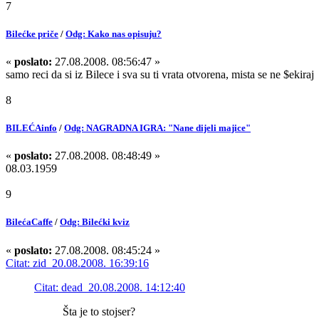
7
Bilećke priče
/
Odg: Kako nas opisuju?
«
poslato:
27.08.2008. 08:56:47 »
samo reci da si iz Bilece i sva su ti vrata otvorena, mista se ne $ekiraj
8
BILEĆAinfo
/
Odg: NAGRADNA IGRA: "Nane dijeli majice"
«
poslato:
27.08.2008. 08:48:49 »
08.03.1959
9
BilećaCaffe
/
Odg: Bilećki kviz
«
poslato:
27.08.2008. 08:45:24 »
Citat: zid 20.08.2008. 16:39:16
Citat: dead 20.08.2008. 14:12:40
Šta je to stojser?