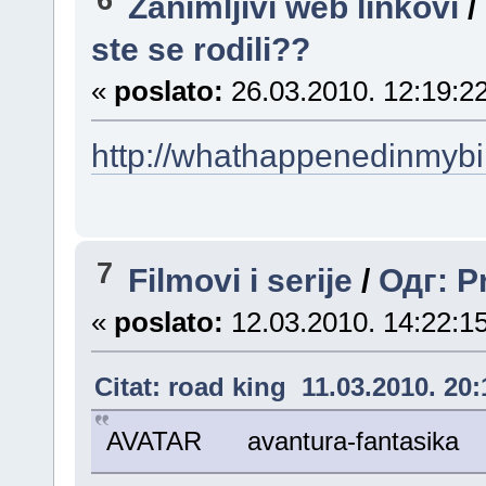
Zanimljivi web linkovi
/
ste se rodili??
«
poslato:
26.03.2010. 12:19:22
http://whathappenedinmybi
7
Filmovi i serije
/
Одг: Pr
«
poslato:
12.03.2010. 14:22:15
Citat: road king 11.03.2010. 20:
AVATAR avantura-fantasi