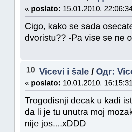
«
poslato:
15.01.2010. 22:06:34
Cigo, kako se sada osecat
dvoristu?? -Pa vise se ne 
10
Vicevi i šale
/
Одг: Vic
«
poslato:
10.01.2010. 16:15:31
Trogodisnji decak u kadi ist
da li je tu unutra moj moza
nije jos....xDDD