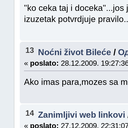
"ko ceka taj i doceka"...jos
izuzetak potvrdjuje pravilo.
13
Noćni život Bileće
/
О
«
poslato:
28.12.2009. 19:27:36
Ako imas para,mozes sa 
14
Zanimljivi web linkovi
«
poslato:
27.12.2009. 22:31:07