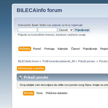
BILECAinfo forum
Dobrodošli,
Gost
. Molim vas
prijavite se
ili se
registrujte
.
Prijavite se korisničkim imenom, lozinkom i dužinom sesije
Početna
Pomoć
Pretraga
Kalendar
Članovi
Prijavljivanje
Regist
BILECAinfo forum
»
Profil korisnika ljubavnik_89
»
Prikaži poruke 
»
Poruke
Informacije o profilu
Prikaži poruke
Ovaj odeljak vam dozvoljava da vidite sve poruke ovog člana. Imajte na umu
Poruke
Teme
Priložene datoteke