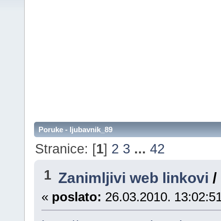
Poruke - ljubavnik_89
Stranice: [
1
]
2
3
...
42
1
Zanimljivi web linkovi
/
«
poslato:
26.03.2010. 13:02:51