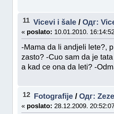
11
Vicevi i šale
/
Одг: Vic
«
poslato:
10.01.2010. 16:14:52
-Mama da li andjeli lete?, 
zasto? -Cuo sam da je tat
a kad ce ona da leti? -Odm
12
Fotografije
/
Одг: Zeze
«
poslato:
28.12.2009. 20:52:07