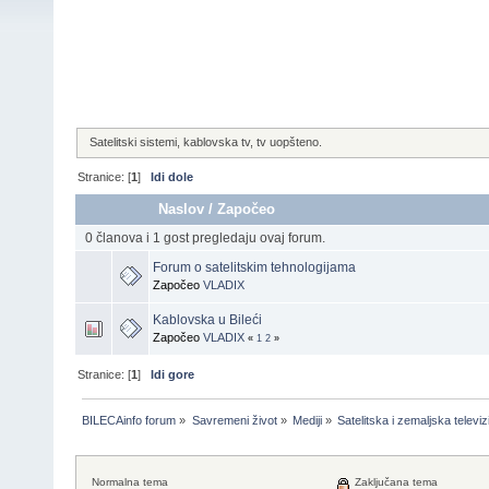
Satelitski sistemi, kablovska tv, tv uopšteno.
Stranice: [
1
]
Idi dole
Naslov
/
Započeo
0 članova i 1 gost pregledaju ovaj forum.
Forum o satelitskim tehnologijama
Započeo
VLADIX
Kablovska u Bileći
Započeo
VLADIX
«
1
2
»
Stranice: [
1
]
Idi gore
BILECAinfo forum
»
Savremeni život
»
Mediji
»
Satelitska i zemaljska televizi
Normalna tema
Zaključana tema