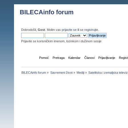
BILECAinfo forum
Dobrodošli,
Gost
. Molim vas
prijavite se
ili se
registrujte
.
Prijavite se korisničkim imenom, lozinkom i dužinom sesije
Početna
Pomoć
Pretraga
Kalendar
Članovi
Prijavljivanje
Regist
BILECAinfo forum
»
Savremeni život
»
Mediji
»
Satelitska i zemaljska televizi