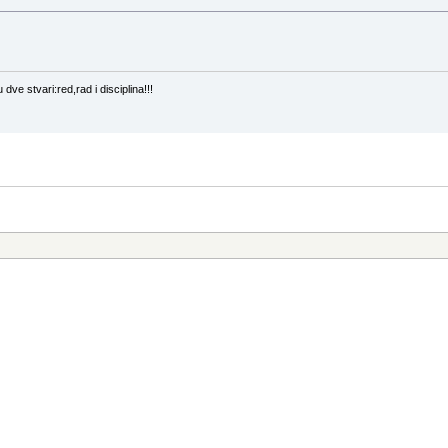
ve stvari:red,rad i disciplina!!!