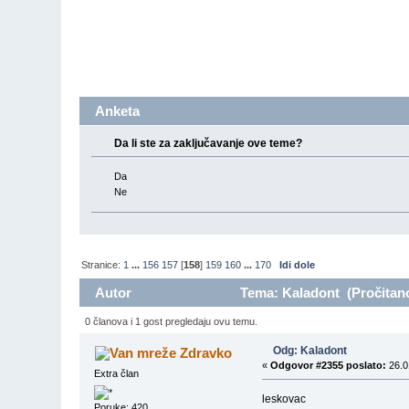
Anketa
Da li ste za zaključavanje ove teme?
Da
Ne
Stranice:
1
...
156
157
[
158
]
159
160
...
170
Idi dole
Autor
Tema: Kaladont (Pročitano
0 članova i 1 gost pregledaju ovu temu.
Odg: Kaladont
Zdravko
«
Odgovor #2355 poslato:
26.0
Extra član
leskovac
Poruke: 420