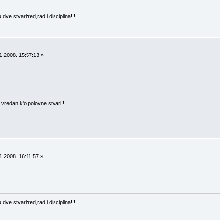
ve stvari:red,rad i disciplina!!!
1.2008. 15:57:13 »
 vredan k'o polovne stvari!!!
1.2008. 16:11:57 »
ve stvari:red,rad i disciplina!!!