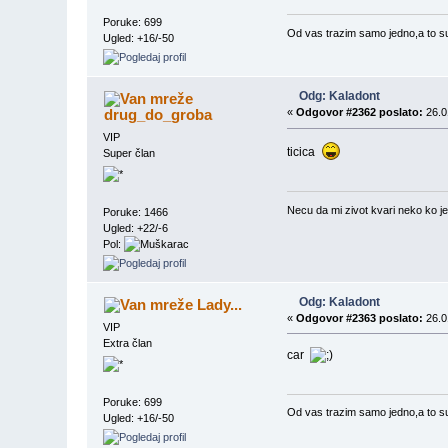
Poruke: 699
Od vas trazim samo jedno,a to su d
Ugled: +16/-50
Odg: Kaladont
drug_do_groba
«
Odgovor #2362 poslato:
26.0
VIP
ticica
Super član
Necu da mi zivot kvari neko ko je
Poruke: 1466
Ugled: +22/-6
Pol:
Odg: Kaladont
Lady...
«
Odgovor #2363 poslato:
26.0
VIP
Extra član
car
Poruke: 699
Od vas trazim samo jedno,a to su d
Ugled: +16/-50