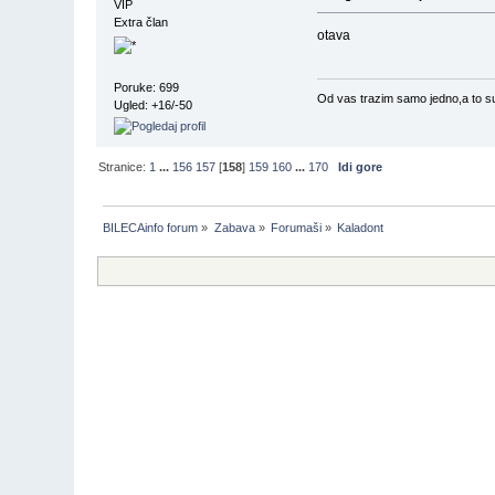
VIP
Extra član
otava
Poruke: 699
Od vas trazim samo jedno,a to su d
Ugled: +16/-50
Stranice:
1
...
156
157
[
158
]
159
160
...
170
Idi gore
BILECAinfo forum
»
Zabava
»
Forumaši
»
Kaladont