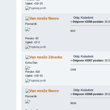
Ugled: +15/-15
Odg: Kaladont
Necro
«
Odgovor #2356 poslato:
26.0
Poznat lik
aco
Poruke: 40
Ugled: +2/-2
Odg: Kaladont
Zdravko
«
Odgovor #2357 poslato:
26.0
Extra član
cole
Poruke: 420
Ugled: +15/-15
Odg: Kaladont
Necro
«
Odgovor #2358 poslato:
26.0
Poznat lik
leon