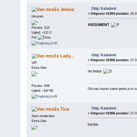
Odg: Kaladont
Jelena
«
Odgovor #2364 poslato:
26.0
Iskusan
ARGUMENT
Poruke: 210
Ugled: +12/-3
Pol:
Odg: Kaladont
Lady...
«
Odgovor #2365 poslato:
27.0
VIP
Extra član
ne treba
Poruke: 699
Od vas trazim samo jedno,a to su d
Ugled: +16/-50
Odg: Kaladont
Tica
«
Odgovor #2366 poslato:
27.0
Start moderator
Extra član
banka