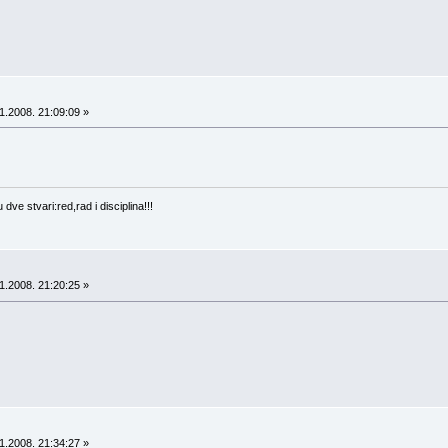
1.2008. 21:09:09 »
ve stvari:red,rad i disciplina!!!
1.2008. 21:20:25 »
1.2008. 21:34:27 »