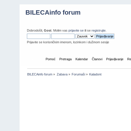
BILECAinfo forum
Dobrodošli,
Gost
. Molim vas
prijavite se
ili se
registrujte
.
Prijavite se korisničkim imenom, lozinkom i dužinom sesije
Početna
Pomoć
Pretraga
Kalendar
Članovi
Prijavljivanje
Re
BILECAinfo forum
»
Zabava
»
Forumaši
»
Kaladont