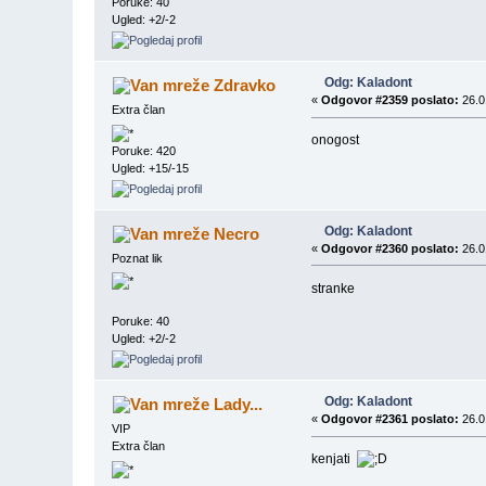
Poruke: 40
Ugled: +2/-2
Odg: Kaladont
Zdravko
«
Odgovor #2359 poslato:
26.0
Extra član
onogost
Poruke: 420
Ugled: +15/-15
Odg: Kaladont
Necro
«
Odgovor #2360 poslato:
26.0
Poznat lik
stranke
Poruke: 40
Ugled: +2/-2
Odg: Kaladont
Lady...
«
Odgovor #2361 poslato:
26.0
VIP
Extra član
kenjati