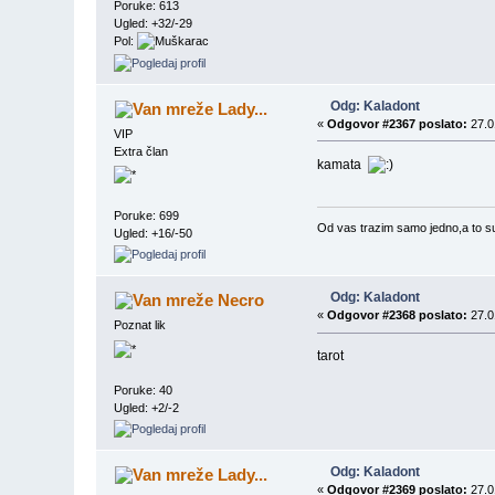
Poruke: 613
Ugled: +32/-29
Pol:
Odg: Kaladont
Lady...
«
Odgovor #2367 poslato:
27.0
VIP
Extra član
kamata
Poruke: 699
Od vas trazim samo jedno,a to su d
Ugled: +16/-50
Odg: Kaladont
Necro
«
Odgovor #2368 poslato:
27.0
Poznat lik
tarot
Poruke: 40
Ugled: +2/-2
Odg: Kaladont
Lady...
«
Odgovor #2369 poslato:
27.0