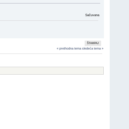
Sačuvana
ŠTAMPAJ
« prethodna tema
sledeća tema »