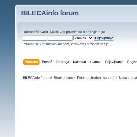
BILECAinfo forum
Dobrodošli,
Gost
. Molim vas
prijavite se
ili se
registrujte
.
Prijavite se korisničkim imenom, lozinkom i dužinom sesije
Početna
Pomoć
Pretraga
Kalendar
Članovi
Prijavljivanje
Regist
BILECAinfo forum
»
Bilećke teme
»
Politika
(Urednik:
sandro
) »
Nane za nač