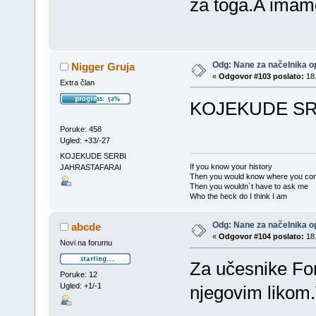
za toga.A imamo
Odg: Nane za načelnika op
Nigger Gruja
«
Odgovor #103 poslato:
18.
Extra član
KOJEKUDE SRB
Poruke: 458
Ugled: +33/-27
KOJEKUDE SERBI
If you know your history
JAHRASTAFARAI
Then you would know where you co
Then you wouldn`t have to ask me
Who the heck do I think I am
Odg: Nane za načelnika op
abcde
«
Odgovor #104 poslato:
18.
Novi na forumu
Za učesnike Fo
Poruke: 12
Ugled: +1/-1
njegovim likom.V