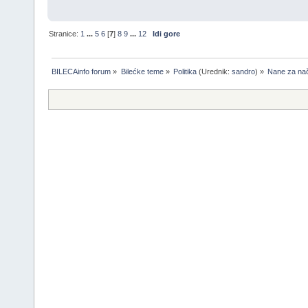
Stranice:
1
...
5
6
[
7
]
8
9
...
12
Idi gore
BILECAinfo forum
»
Bilećke teme
»
Politika
(Urednik:
sandro
) »
Nane za nač