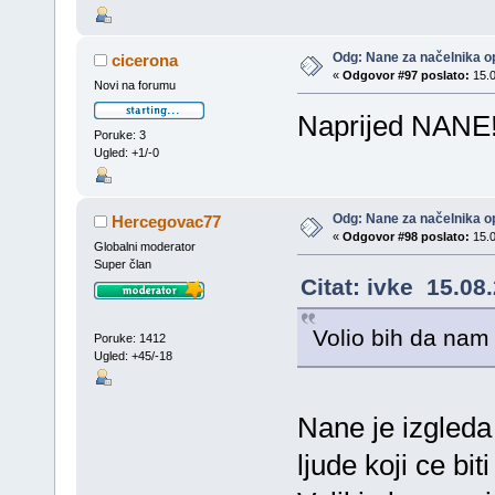
Odg: Nane za načelnika op
cicerona
«
Odgovor #97 poslato:
15.0
Novi na forumu
Naprijed NANE
Poruke: 3
Ugled: +1/-0
Odg: Nane za načelnika op
Hercegovac77
«
Odgovor #98 poslato:
15.0
Globalni moderator
Super član
Citat: ivke 15.08
Volio bih da nam
Poruke: 1412
Ugled: +45/-18
Nane je izgleda
ljude koji ce bi