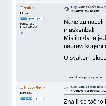
Odg: Nane za načelnika op
smizla
«
Odgovor #92 poslato:
13.0
Iskusan
Nane za nacelni
Poruke: 180
Ugled: +20/-10
maskenbal!
Mislim da je je
napravi korjenit
U svakom sluca
Ne doozvoli da te provincija kvari
Odg: Nane za načelnika op
Nigger Gruja
«
Odgovor #93 poslato:
14.0
Extra član
Zna li se tačno 