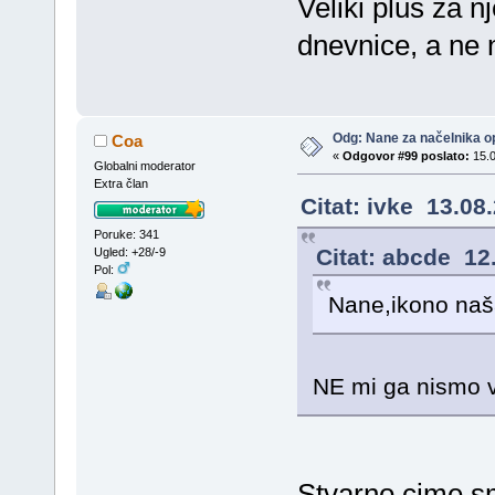
Veliki plus za 
dnevnice, a ne 
Odg: Nane za načelnika op
Coa
«
Odgovor #99 poslato:
15.0
Globalni moderator
Extra član
Citat: ivke 13.08
Poruke: 341
Citat: abcde 12
Ugled: +28/-9
Pol:
Nane,ikono naša
NE mi ga nismo v
Stvarno cime s