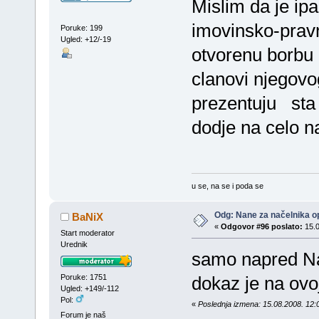
Mislim da je ipa
imovinsko-pravn
Poruke: 199
Ugled: +12/-19
otvorenu borbu 
clanovi njegovo
prezentuju sta
dodje na celo 
u se, na se i poda se
Odg: Nane za načelnika op
BaNiX
«
Odgovor #96 poslato:
15.0
Start moderator
Urednik
samo napred Na
Poruke: 1751
dokaz je na ovoj
Ugled: +149/-112
Pol:
«
Poslednja izmena: 15.08.2008. 12:0
Forum je naš