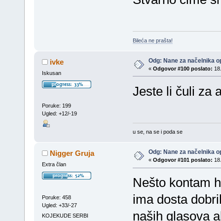
Bileća ne prašta!
Odg: Nane za načelnika op
ivke
«
Odgovor #100 poslato:
18.
Iskusan
Jeste li čuli za 
Poruke: 199
Ugled: +12/-19
u se, na se i poda se
Odg: Nane za načelnika op
Nigger Gruja
«
Odgovor #101 poslato:
18.
Extra član
Nešto kontam hoć
ima dosta dobri
Poruke: 458
Ugled: +33/-27
naših glasova a
KOJEKUDE SERBI