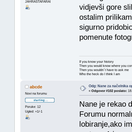
JAHRASTAFARAI
vidjevši gore s
ostalim prilikam
sigurno pridob
pomenute fotogr
If you know your history
Then you would know where you co
Then you wouldn`t have to ask me
Who the heck do I think I am
Odg: Nane za načelnika op
abcde
«
Odgovor #102 poslato:
18.
Novi na forumu
Nane je rekao da
Poruke: 12
Ugled: +1/-1
Forumu normalni
lobiranje,ako i