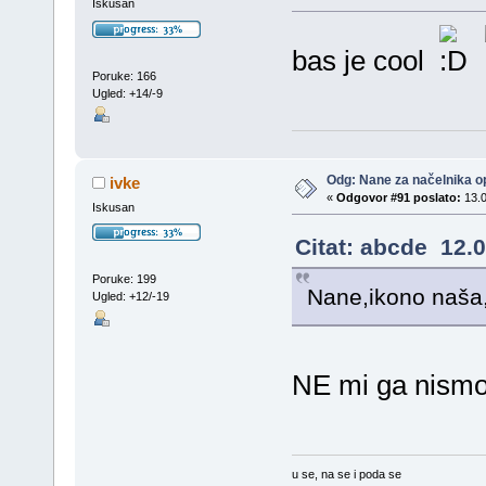
Iskusan
bas je cool
Poruke: 166
Ugled: +14/-9
Odg: Nane za načelnika op
ivke
«
Odgovor #91 poslato:
13.0
Iskusan
Citat: abcde 12.0
Poruke: 199
Nane,ikono naša,
Ugled: +12/-19
NE mi ga nismo 
u se, na se i poda se