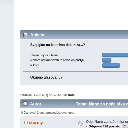
Anketa
Svoj glas na izborima dajem za...?
Stojan Lojpur - Nane
Nekom od kandidata iz politickih partija
Nikom
Ukupno glasova:
57
Stranice:
1
...
5
6
[
7
]
8
9
...
12
Idi dole
Autor
Tema: Nane za načelnika o
0 članova i 1 gost pregledaju ovu temu.
Odg: Nane za načelnika op
stormy
«
Odgovor #90 poslato:
12.0