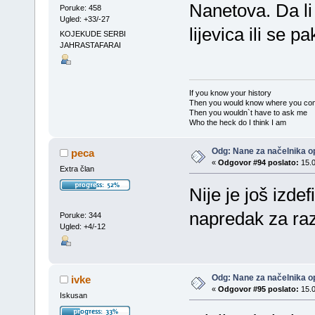
Nanetova. Da li 
Poruke: 458
Ugled: +33/-27
lijevica ili se 
KOJEKUDE SERBI
JAHRASTAFARAI
If you know your history
Then you would know where you co
Then you wouldn`t have to ask me
Who the heck do I think I am
Odg: Nane za načelnika op
peca
«
Odgovor #94 poslato:
15.0
Extra član
Nije je još izde
napredak za razl
Poruke: 344
Ugled: +4/-12
Odg: Nane za načelnika op
ivke
«
Odgovor #95 poslato:
15.0
Iskusan