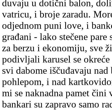
duvaju u dotični balon, dol
vatricu, i broje zaradu. Mo
odjednom puni love, i banke
građani - lako stečene pare s
za berzu i ekonomiju, sve ži
podivljali karusel se okreć
svi dabome iščuđavaju nad
pohlepom, i nad kartkovidom
mi se naknadna pamet čini 
bankari su zapravo samo rad