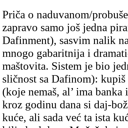
Priča o naduvanom/probušen
zapravo samo još jedna pira
Dafinment), sasvim nalik n
mnogo gabaritnija i dramati
maštovita. Sistem je bio je
sličnost sa Dafinom): kupiš
(koje nemaš, al’ ima banka i 
kroz godinu dana si daj-bož
kuće, ali sada već ta ista ku