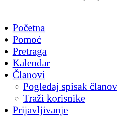
Početna
Pomoć
Pretraga
Kalendar
Članovi
Pogledaj spisak člano
Traži korisnike
Prijavljivanje