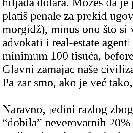
hiljada dolara. Možeš da je 
platiš penale za prekid ugov
morgidž), minus ono što si 
advokati i real-estate agenti
minimum 100 tisuća, before
Glavni zamajac naše civiliz
Pa zar smo, ako je već tako, 
Naravno, jedini razlog zbog
“dobila” neverovatnih 20% 