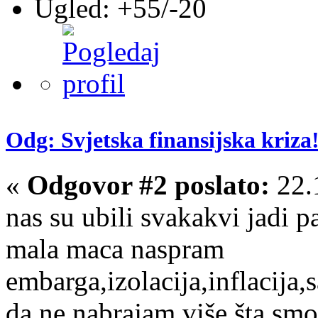
Ugled: +55/-20
Odg: Svjetska finansijska kriza!
«
Odgovor #2 poslato:
22.
nas su ubili svakakvi jadi p
mala maca naspram
embarga,izolacija,inflacija
da ne nabrajam više šta smo 