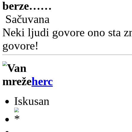
berze……
Sačuvana
Neki ljudi govore ono sta zn
govore!
herc
Iskusan