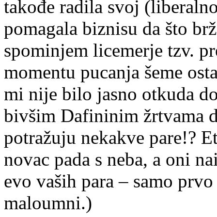
takođe radila svoj (liberalno
pomagala biznisu da što brže
spominjem licemerje tzv. pr
momentu pucanja šeme ostal
mi nije bilo jasno otkuda d
bivšim Dafininim žrtvama da
potražuju nekakve pare!? Et
novac pada s neba, a oni n
evo vaših para – samo prvo 
maloumni.)