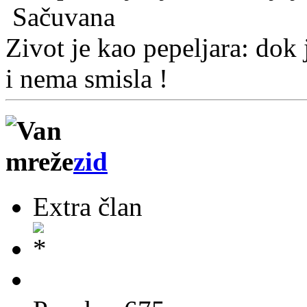
Sačuvana
Zivot je kao pepeljara: dok j
i nema smisla !
zid
Extra član