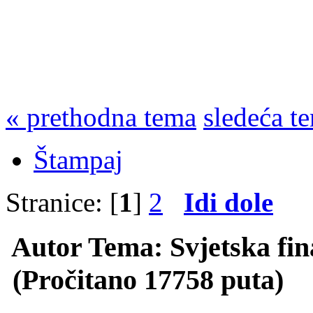
« prethodna tema
sledeća t
Štampaj
Stranice: [
1
]
2
Idi dole
Autor
Tema: Svjetska fina
(Pročitano 17758 puta)