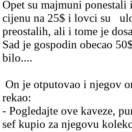
Opet su majmuni ponestali 
cijenu na 25$ i lovci su ul
preostalih, ali i tome je dos
Sad je gospodin obecao 50$
bilo....
On je otputovao i njegov or
rekao:
- Pogledajte ove kaveze, p
sef kupio za njegovu kolek