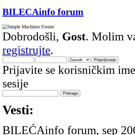
BILECAinfo forum
Dobrodošli,
Gost
. Molim v
registrujte
.
Prijavite se korisničkim i
sesije
Vesti:
BILEĆAinfo forum, sep 2007