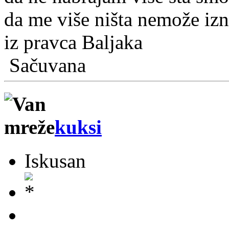
da me više ništa nemože iz
iz pravca Baljaka
Sačuvana
kuksi
Iskusan