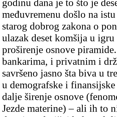
godinu dana je to što je des
međuvremenu došlo na istu i
starog dobrog zakona o ponu
ulazak deset komšija u igr
proširenje osnove piramide.
bankarima, i privatnim i dr
savršeno jasno šta biva u t
u demografske i finansijske
dalje širenje osnove (fenom
Jezde materine) – ali ih to n