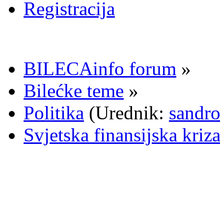
Registracija
BILECAinfo forum
»
Bilećke teme
»
Politika
(Urednik:
sandr
Svjetska finansijska kriza