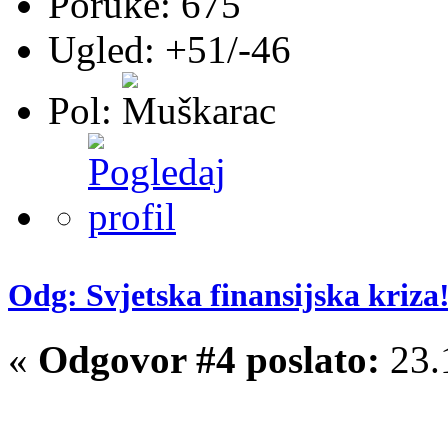
Poruke: 675
Ugled: +51/-46
Pol:
Odg: Svjetska finansijska kriza!
«
Odgovor #4 poslato:
23.