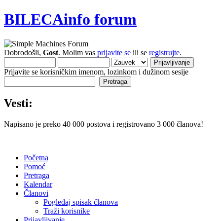
BILECAinfo forum
Dobrodošli,
Gost
. Molim vas
prijavite se
ili se
registrujte
.
Prijavite se korisničkim imenom, lozinkom i dužinom sesije
Vesti:
Napisano je preko 40 000 postova i registrovano 3 000 članova!
Početna
Pomoć
Pretraga
Kalendar
Članovi
Pogledaj spisak članova
Traži korisnike
Prijavljivanje