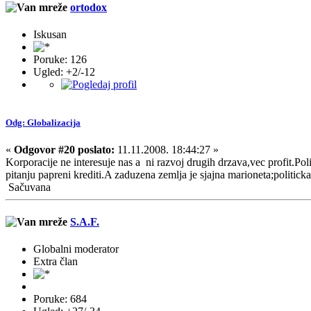
ortodox
Iskusan
Poruke: 126
Ugled: +2/-12
Odg: Globalizacija
«
Odgovor #20 poslato:
11.11.2008. 18:44:27 »
Korporacije ne interesuje nas a ni razvoj drugih drzava,vec profit.Pol
pitanju papreni krediti.A zaduzena zemlja je sjajna marioneta;polit
Sačuvana
S.A.F.
Globalni moderator
Extra član
Poruke: 684