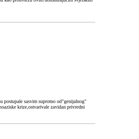
 su postupale sasvim suprotno od"genijalnog"
noaziske krize,ostvarivale zavidan privredni