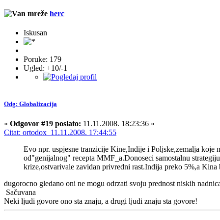
herc
Iskusan
Poruke: 179
Ugled: +10/-1
Odg: Globalizacija
«
Odgovor #19 poslato:
11.11.2008. 18:23:36 »
Citat: ortodox 11.11.2008. 17:44:55
Evo npr. uspjesne tranzicije Kine,Indije i Poljske,zemalja koj
od"genijalnog" recepta MMF_a.Donoseci samostalnu strategiju ra
krize,ostvarivale zavidan privredni rast.Indija preko 5%,a Kina
dugorocno gledano oni ne mogu odrzati svoju prednost niskih nadnica, u
Sačuvana
Neki ljudi govore ono sta znaju, a drugi ljudi znaju sta govore!