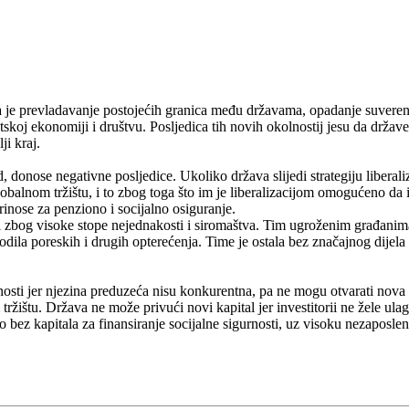
je prevladavanje postojećih granica među državama, opadanje suverenit
koj ekonomiji i društvu. Posljedica tih novih okolnostij jesu da države
ji kraj.
 donose negativne posljedice. Ukoliko država slijedi strategiju liberal
obalnom tržištu, i to zbog toga što im je liberalizacijom omogućeno da 
rinose za penziono i socijalno osiguranje.
eti zbog visoke stope nejednakosti i siromaštva. Tim ugroženim građani
dila poreskih i drugih opterećenja. Time je ostala bez značajnog dijela p
enosti jer njezina preduzeća nisu konkurentna, pa ne mogu otvarati nova 
ržištu. Država ne može privući novi kapital jer investitorii ne žele ulag
o bez kapitala za finansiranje socijalne sigurnosti, uz visoku nezaposle