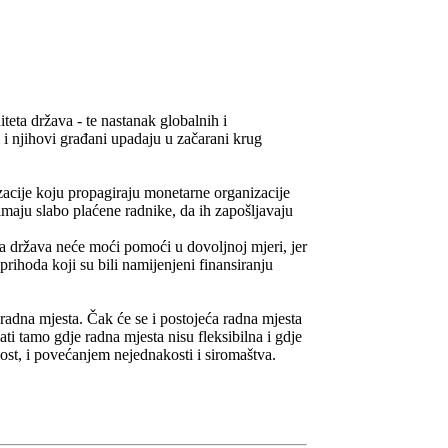
eta država - te nastanak globalnih i
 i njihovi građani upadaju u začarani krug
izacije koju propagiraju monetarne organizacije
imaju slabo plaćene radnike, da ih zapošljavaju
ma država neće moći pomoći u dovoljnoj mjeri, jer
rihoda koji su bili namijenjeni finansiranju
radna mjesta. Čak će se i postojeća radna mjesta
ati tamo gdje radna mjesta nisu fleksibilna i gdje
nost, i povećanjem nejednakosti i siromaštva.