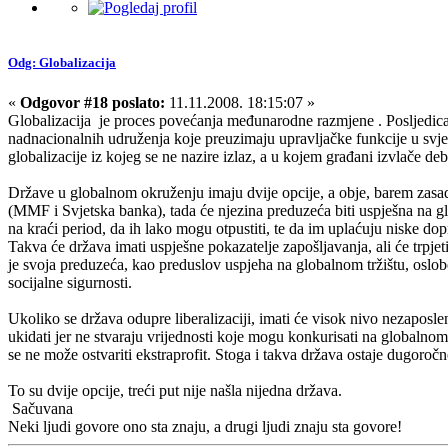
Odg: Globalizacija
«
Odgovor #18 poslato:
11.11.2008. 18:15:07 »
Globalizacija je proces povećanja međunarodne razmjene . Posljedica 
nadnacionalnih udruženja koje preuzimaju upravljačke funkcije u svjets
globalizacije iz kojeg se ne nazire izlaz, a u kojem građani izvlače debl
Države u globalnom okruženju imaju dvije opcije, a obje, barem zasad,
(MMF i Svjetska banka), tada će njezina preduzeća biti uspješna na gl
na kraći period, da ih lako mogu otpustiti, te da im uplaćuju niske dop
Takva će država imati uspješne pokazatelje zapošljavanja, ali će trpj
je svoja preduzeća, kao preduslov uspjeha na globalnom tržištu, oslobo
socijalne sigurnosti.
Ukoliko se država odupre liberalizaciji, imati će visok nivo nezaposl
ukidati jer ne stvaraju vrijednosti koje mogu konkurisati na globalnom t
se ne može ostvariti ekstraprofit. Stoga i takva država ostaje dugoročn
To su dvije opcije, treći put nije našla nijedna država.
Sačuvana
Neki ljudi govore ono sta znaju, a drugi ljudi znaju sta govore!