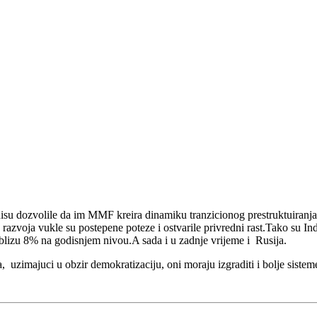
e nisu dozvolile da im MMF kreira dinamiku tranzicionog prestruktuiran
zvoja vukle su postepene poteze i ostvarile privredni rast.Tako su Ind
 blizu 8% na godisnjem nivou.A sada i u zadnje vrijeme i Rusija.
zimajuci u obzir demokratizaciju, oni moraju izgraditi i bolje sisteme s