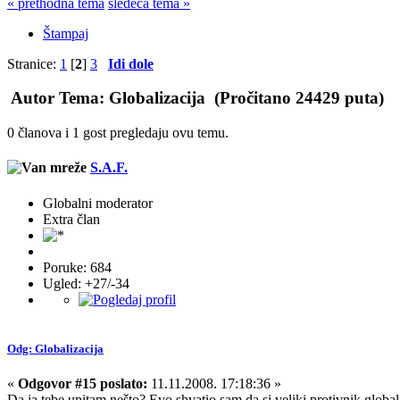
« prethodna tema
sledeća tema »
Štampaj
Stranice:
1
[
2
]
3
Idi dole
Autor
Tema: Globalizacija (Pročitano 24429 puta)
0 članova i 1 gost pregledaju ovu temu.
S.A.F.
Globalni moderator
Extra član
Poruke: 684
Ugled: +27/-34
Odg: Globalizacija
«
Odgovor #15 poslato:
11.11.2008. 17:18:36 »
Da ja tebe upitam nešto? Evo shvatio sam da si veliki protivnik globa