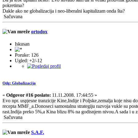
pokretima?
Dakle ako ne globalizacija i neo-liberalni kapitalizam onda šta?
Sačuvana
ortodox
Iskusan
Poruke: 126
Ugled: +2/-12
Odg: Globalizacija
«
Odgovor #16 poslato:
11.11.2008. 17:44:55 »
Evo npr. uspjesne tranzicije Kine,Indije i Poljske,zemalja koje nisu
recepta MMF_a.Donoseci samostalnu strategiju razvoja vukle su postepe
rast.Indija preko 5%,a Kina blizu 8% na godisnjem nivou.A sada i u z
Sačuvana
S.A.F.