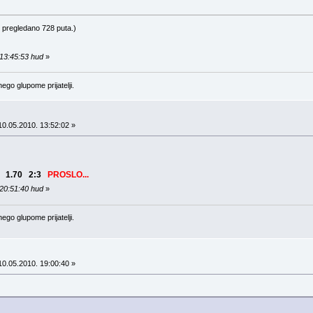
 pregledano 728 puta.)
 13:45:53 hud
»
ego glupome prijatelji.
0.05.2010. 13:52:02 »
2 1.70 2:3
PROSLO...
 20:51:40 hud
»
ego glupome prijatelji.
0.05.2010. 19:00:40 »