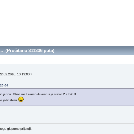
. (Pročitano 311336 puta)
2.02.2010. 13:19:03 »
:20:04
io jednu..Obori me Livorno-Juventus ja stavio 2 a bilo X
 je jedinstven
ego glupome prijatelji.