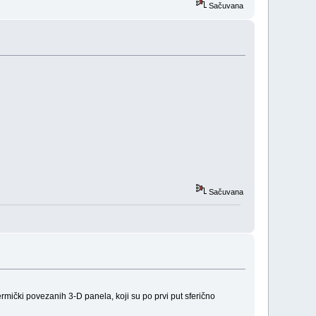
Sačuvana
Sačuvana
rmički povezanih 3-D panela, koji su po prvi put sferično