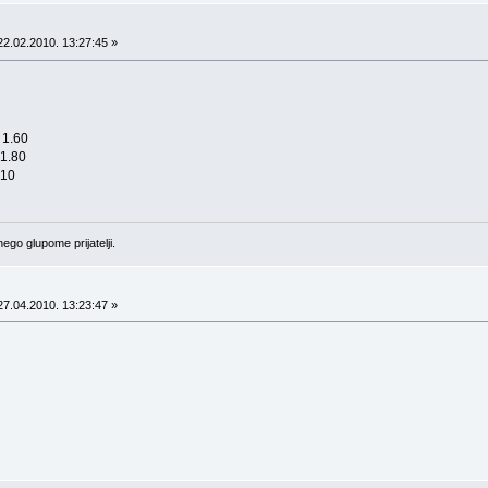
2.02.2010. 13:27:45 »
 1.60
1.80
.10
ego glupome prijatelji.
7.04.2010. 13:23:47 »