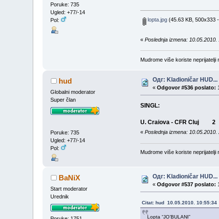
Poruke: 735
Ugled: +77/-14
lopta.jpg
(45.63 KB, 500x333 -
Pol:
«
Poslednja izmena: 10.05.2010.
Mudrome više koriste neprijatelji n
Одг: Kladioničar HUD...
hud
«
Odgovor #536 poslato:
1
Globalni moderator
Super član
SINGL:
U. Craiova - CFR Cluj 
«
Poslednja izmena: 10.05.2010.
Poruke: 735
Ugled: +77/-14
Pol:
Mudrome više koriste neprijatelji n
Одг: Kladioničar HUD...
BaNiX
«
Odgovor #537 poslato:
1
Start moderator
Urednik
Citat: hud 10.05.2010. 10:55:34
Lopta “JO’BULANI”
Poruke: 1751