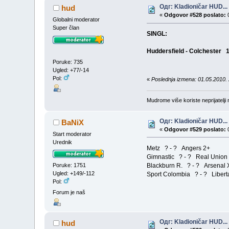
Одг: Kladioničar HUD...
hud
«
Odgovor #528 poslato:
0
Globalni moderator
Super član
SINGL:
Huddersfield - Colches
Poruke: 735
Ugled: +77/-14
Pol:
«
Poslednja izmena: 01.05.2010.
Mudrome više koriste neprijatelji n
Одг: Kladioničar HUD...
BaNiX
«
Odgovor #529 poslato:
0
Start moderator
Urednik
Metz ? - ? Angers 2+
Gimnastic ? - ? Real Union
Blackburn R. ? - ? Arsenal 
Poruke: 1751
Ugled: +149/-112
Sport Colombia ? - ? Libert
Pol:
Forum je naš
Одг: Kladioničar HUD...
hud