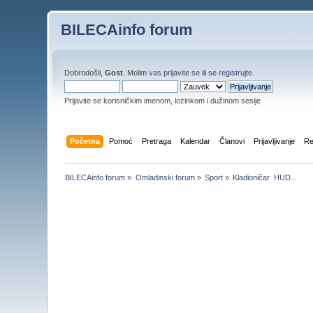
BILECAinfo forum
Dobrodošli,
Gost
. Molim vas
prijavite se
ili se
registrujte
.
Prijavite se korisničkim imenom, lozinkom i dužinom sesije
Početna
Pomoć
Pretraga
Kalendar
Članovi
Prijavljivanje
Re
BILECAinfo forum
»
Omladinski forum
»
Sport
»
Kladioničar  HUD...