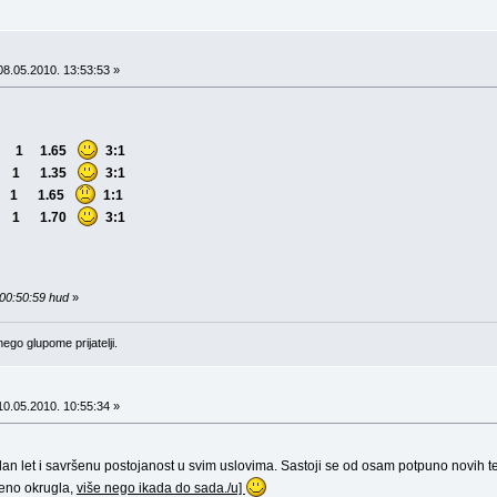
8.05.2010. 13:53:53 »
lgar 1 1.65
3:1
 1 1.35
3:1
w 1 1.65
1:1
rt 1 1.70
3:1
 00:50:59 hud
»
ego glupome prijatelji.
0.05.2010. 10:55:34 »
ilan let i savršenu postojanost u svim uslovima. Sastoji se od osam potpuno novih te
ršeno okrugla,
više nego ikada do sada./u]