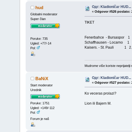
Одг: Kladioničar HUD...
hud
«
Odgovor #526 poslato:
2
Globalni moderator
Super član
TIKET
Fenerbahce - Bursaspor 1
Poruke: 735
Schaffhausen - Locarno 1 
Ugled: +77/-14
Kaisers. - St. Pauli 1 2
Pol:
Mudrome više koriste neprijatelji n
Одг: Kladioničar HUD...
BaNiX
«
Odgovor #527 poslato:
2
Start moderator
Urednik
Ko veceras prolazi?
Lion ili Bajern M.
Poruke: 1751
Ugled: +149/-112
Pol:
Forum je naš