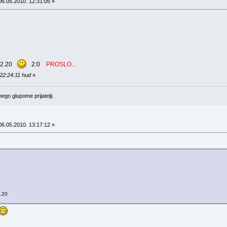
6.05.2010. 12:31:05 »
 2.20
2:0
PROSLO...
 22:24:11 hud
»
ego glupome prijatelji.
6.05.2010. 13:17:12 »
.20