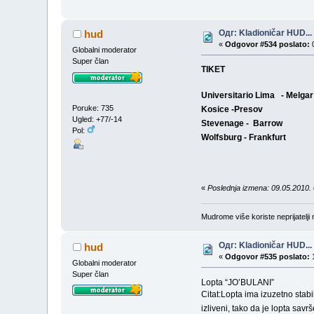
Одг: Kladioničar HUD...
hud
«
Odgovor #534 poslato:
0
Globalni moderator
Super član
TIKET
Universitario Lima - Me
Poruke: 735
Kosice -Presov
Ugled: +77/-14
Stevenage - Barro
Pol:
Wolfsburg - Frankfu
«
Poslednja izmena: 09.05.2010.
Mudrome više koriste neprijatelji n
Одг: Kladioničar HUD...
hud
«
Odgovor #535 poslato:
1
Globalni moderator
Super član
Lopta “JO’BULANI”
Citat:Lopta ima izuzetno stab
izliveni, tako da je lopta sav