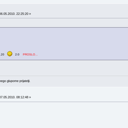
6.05.2010. 22:25:20 »
2.20
2:0
PROSLO...
ego glupome prijatelji.
7.05.2010. 08:12:48 »