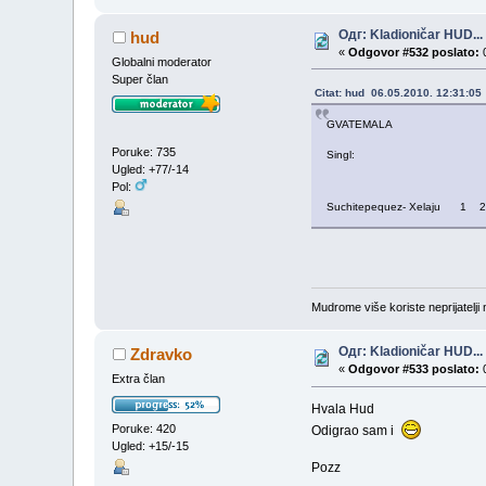
Одг: Kladioničar HUD...
hud
«
Odgovor #532 poslato:
0
Globalni moderator
Super član
Citat: hud 06.05.2010. 12:31:05
GVATEMALA
Poruke: 735
Singl:
Ugled: +77/-14
Pol:
Suchitepequez- Xelaju 1 
Mudrome više koriste neprijatelji n
Одг: Kladioničar HUD...
Zdravko
«
Odgovor #533 poslato:
0
Extra član
Hvala Hud
Poruke: 420
Odigrao sam i
Ugled: +15/-15
Pozz