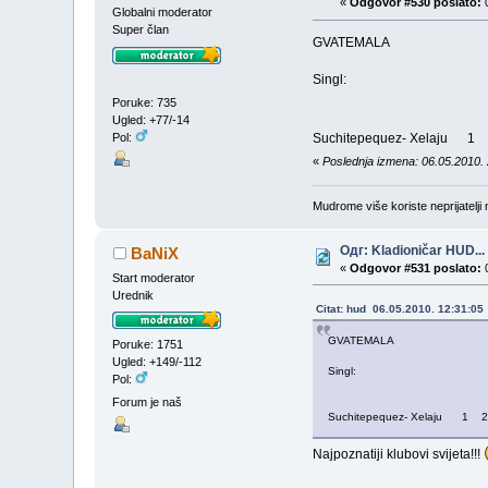
«
Odgovor #530 poslato:
0
Globalni moderator
Super član
GVATEMALA
Singl:
Poruke: 735
Ugled: +77/-14
Pol:
Suchitepequez- Xelaju 1
«
Poslednja izmena: 06.05.2010.
Mudrome više koriste neprijatelji n
Одг: Kladioničar HUD...
BaNiX
«
Odgovor #531 poslato:
0
Start moderator
Urednik
Citat: hud 06.05.2010. 12:31:05
GVATEMALA
Poruke: 1751
Ugled: +149/-112
Singl:
Pol:
Forum je naš
Suchitepequez- Xelaju 1 2
Najpoznatiji klubovi svijeta!!!