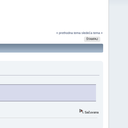
« prethodna tema
sledeća tema »
ŠTAMPAJ
Sačuvana