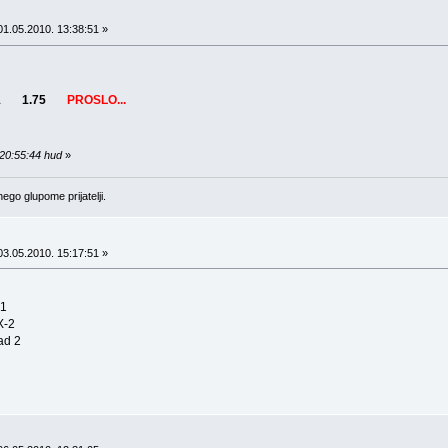
1.05.2010. 13:38:51 »
ter 1 1.75
PROSLO...
 20:55:44 hud
»
ego glupome prijatelji.
3.05.2010. 15:17:51 »
 1
X-2
ad 2