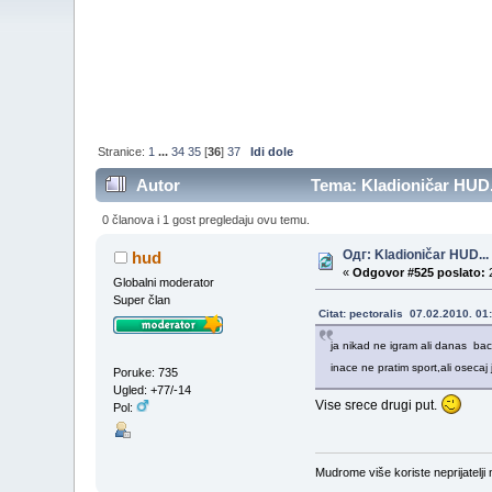
Stranice:
1
...
34
35
[
36
]
37
Idi dole
Autor
Tema: Kladioničar HUD..
0 članova i 1 gost pregledaju ovu temu.
Одг: Kladioničar HUD...
hud
«
Odgovor #525 poslato:
2
Globalni moderator
Super član
Citat: pectoralis 07.02.2010. 01
ja nikad ne igram ali danas bac
inace ne pratim sport,ali osecaj
Poruke: 735
Ugled: +77/-14
Vise srece drugi put.
Pol:
Mudrome više koriste neprijatelji n