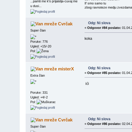
...pamti me k'o prijatelja-cuvaj me
Il' smo samo tu
u dusi...
zbog ravnoteze medju zvezdama?
Odg: Ni slova
Cvrčak
«
Odgovor #84 poslato:
01.04.2
Super član
koka
Poruke: 776
Ugled: +15/-20
Pol:
Odg: Ni slova
misterX
«
Odgovor #85 poslato:
01.04.2
Extra član
ići
Poruke: 331
Ugled: +4/-2
Pol:
Odg: Ni slova
Cvrčak
«
Odgovor #86 poslato:
02.04.2
Super član