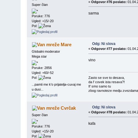
«
Odgovor #76 poslato:
01.04.2
Super član
sarma
Poruke: 776
Ugled: +15/-20
Pol:
Odg: Ni slova
Mare
«
Odgovor #77 poslato:
01.04.2
Globalni moderator
Mega star
vino
Poruke: 2856
Ugled: +60/-52
Pol:
Zasto se sve to desava,
da l' covek ista resava?!
...pamti me k'o prijatelja-cuvaj me
Il' smo samo tu
u dusi...
zbog ravnoteze medju zvezdama?
Odg: Ni slova
Cvrčak
«
Odgovor #78 poslato:
01.04.2
Super član
kafa
Poruke: 776
Ugled: +15/-20
Pol: