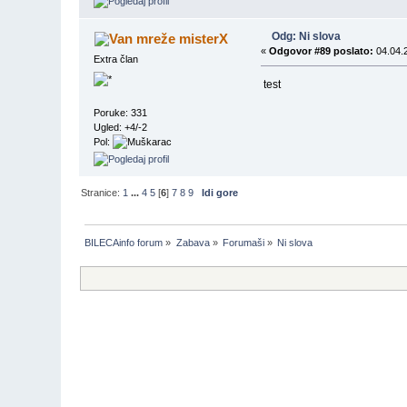
Odg: Ni slova
misterX
«
Odgovor #89 poslato:
04.04.2
Extra član
test
Poruke: 331
Ugled: +4/-2
Pol:
Stranice:
1
...
4
5
[
6
]
7
8
9
Idi gore
BILECAinfo forum
»
Zabava
»
Forumaši
»
Ni slova