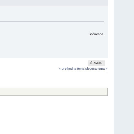
Sačuvana
ŠTAMPAJ
« prethodna tema
sledeća tema »