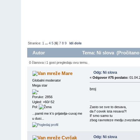
Stranice:
1
...
4
5
[
6
]
7
8
9
Idi dole
Autor
Tema: Ni slova (Pročitano
0 članova i 1 gost pregledaju ovu temu.
Odg: Ni slova
Mare
«
Odgovor #75 poslato:
01.04.2
Globalni moderator
Mega star
broj
Poruke: 2856
Ugled: +60/-52
Pol:
Zasto se sve to desava,
da l' covek ista resava?!
...pamti me k'o prijatelja-cuvaj me
Il' smo samo tu
u dusi...
zbog ravnoteze medju zvezdama?
Odg: Ni slova
Cvrčak