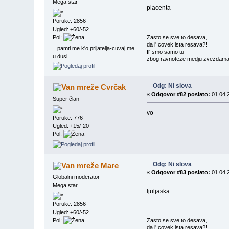
Mega star
placenta
Poruke: 2856
Ugled: +60/-52
Pol:
Zasto se sve to desava,
da l' covek ista resava?!
...pamti me k'o prijatelja-cuvaj me
Il' smo samo tu
u dusi...
zbog ravnoteze medju zvezdama?
Odg: Ni slova
Cvrčak
«
Odgovor #82 poslato:
01.04.2
Super član
vo
Poruke: 776
Ugled: +15/-20
Pol:
Odg: Ni slova
Mare
«
Odgovor #83 poslato:
01.04.2
Globalni moderator
Mega star
ljuljaska
Poruke: 2856
Ugled: +60/-52
Pol:
Zasto se sve to desava,
da l' covek ista resava?!