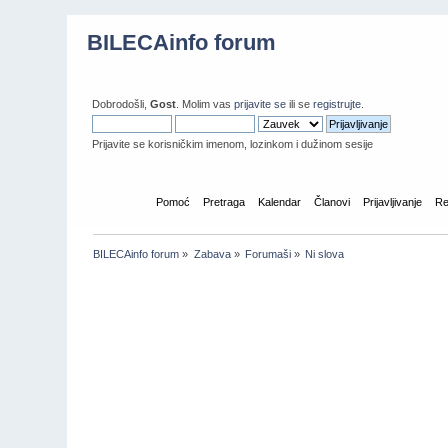
BILECAinfo forum
Dobrodošli,
Gost
. Molim vas
prijavite se
ili se
registrujte
.
Prijavite se korisničkim imenom, lozinkom i dužinom sesije
Početna
Pomoć
Pretraga
Kalendar
Članovi
Prijavljivanje
Re
BILECAinfo forum
»
Zabava
»
Forumaši
»
Ni slova