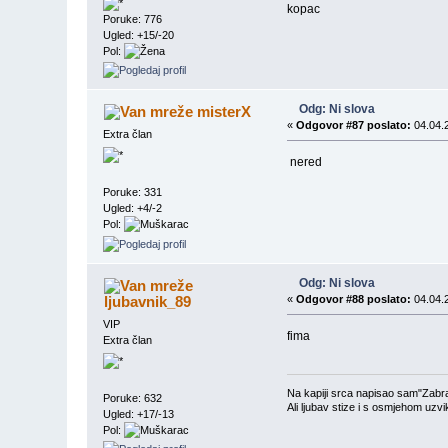
kopac
Poruke: 776
Ugled: +15/-20
Pol:
Odg: Ni slova
misterX
«
Odgovor #87 poslato:
04.04.2
Extra član
nered
Poruke: 331
Ugled: +4/-2
Pol:
Odg: Ni slova
ljubavnik_89
«
Odgovor #88 poslato:
04.04.2
VIP
fima
Extra član
Na kapiji srca napisao sam"Zabra
Poruke: 632
Ali ljubav stize i s osmjehom uzv
Ugled: +17/-13
Pol: