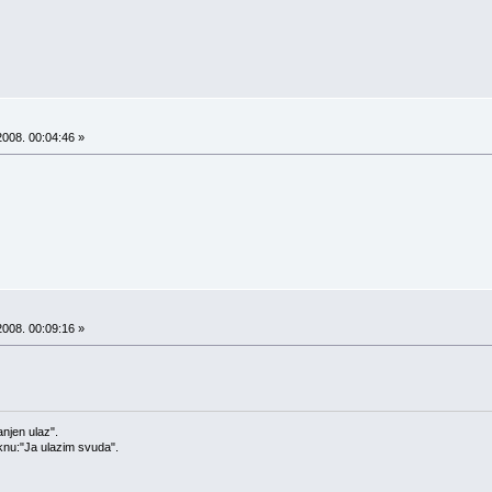
008. 00:04:46 »
008. 00:09:16 »
njen ulaz".
iknu:"Ja ulazim svuda".