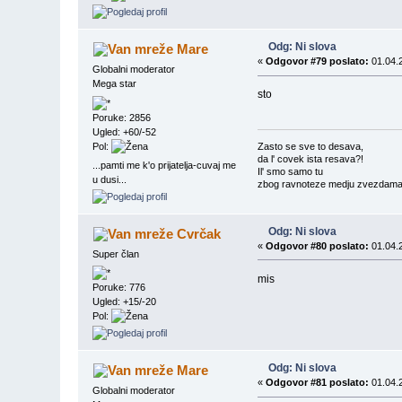
Odg: Ni slova
Mare
«
Odgovor #79 poslato:
01.04.2
Globalni moderator
Mega star
sto
Poruke: 2856
Ugled: +60/-52
Pol:
Zasto se sve to desava,
da l' covek ista resava?!
...pamti me k'o prijatelja-cuvaj me
Il' smo samo tu
u dusi...
zbog ravnoteze medju zvezdama?
Odg: Ni slova
Cvrčak
«
Odgovor #80 poslato:
01.04.2
Super član
mis
Poruke: 776
Ugled: +15/-20
Pol:
Odg: Ni slova
Mare
«
Odgovor #81 poslato:
01.04.2
Globalni moderator