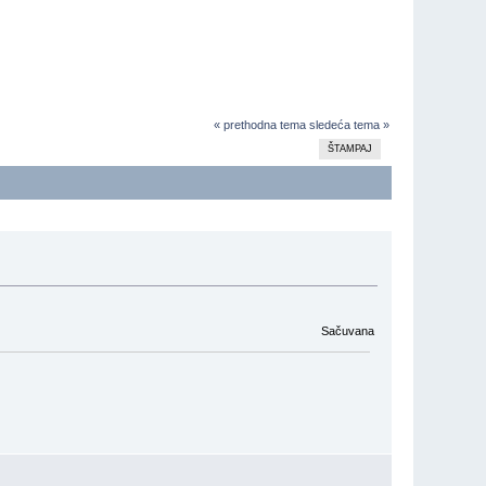
« prethodna tema
sledeća tema »
ŠTAMPAJ
Sačuvana