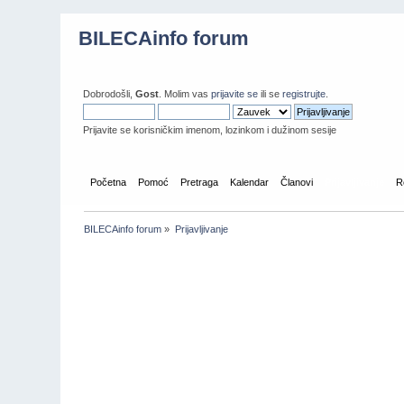
BILECAinfo forum
Dobrodošli,
Gost
. Molim vas
prijavite se
ili se
registrujte
.
Prijavite se korisničkim imenom, lozinkom i dužinom sesije
Početna
Pomoć
Pretraga
Kalendar
Članovi
Prijavljivanje
R
BILECAinfo forum
»
Prijavljivanje