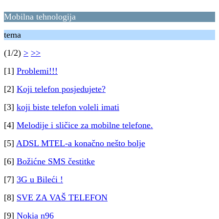
Mobilna tehnologija
tema
(1/2)
>
>>
[1]
Problemi!!!
[2]
Koji telefon posjedujete?
[3]
koji biste telefon voleli imati
[4]
Melodije i sličice za mobilne telefone.
[5]
ADSL MTEL-a konačno nešto bolje
[6]
Božićne SMS čestitke
[7]
3G u Bileći !
[8]
SVE ZA VAŠ TELEFON
[9]
Nokia n96