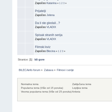
Započeo
Katarina
«
1
2
3
»
Prijatelji
Započeo
Jelena
Da li ste gledali...?
Započeo
VLADIX
Spisak stranih serija
Započeo
VLADIX
Filmski kviz
Započeo
Blecina
«
1
2
3
»
Stranice: [
1
]
Idi gore
BILECAinfo forum
»
Zabava
»
Filmovi i serije
Normalna tema
Zaključana tema
Popularna tema (Više od 15 poruka)
Lepljiva tema
Veoma popularna tema (Više od 25 poruka)
Anketa