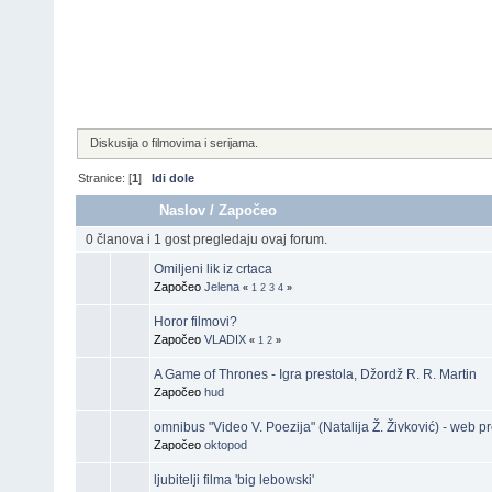
Diskusija o filmovima i serijama.
Stranice: [
1
]
Idi dole
Naslov
/
Započeo
0 članova i 1 gost pregledaju ovaj forum.
Omiljeni lik iz crtaca
Započeo
Jelena
«
1
2
3
4
»
Horor filmovi?
Započeo
VLADIX
«
1
2
»
A Game of Thrones - Igra prestola, Džordž R. R. Martin
Započeo
hud
omnibus "Video V. Poezija" (Natalija Ž. Živković) - web p
Započeo
oktopod
ljubitelji filma 'big lebowski'