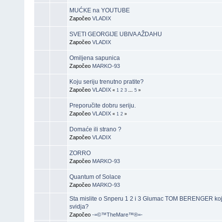
MUĆKE na YOUTUBE
Započeo
VLADIX
SVETI GEORGIJE UBIVA AŽDAHU
Započeo
VLADIX
Omiljena sapunica
Započeo
MARKO-93
Koju seriju trenutno pratite?
Započeo
VLADIX
«
1
2
3
...
5
»
Preporučite dobru seriju.
Započeo
VLADIX
«
1
2
»
Domaće ili strano ?
Započeo
VLADIX
ZORRO
Započeo
MARKO-93
Quantum of Solace
Započeo
MARKO-93
Sta mislite o Snperu 1 2 i 3 Glumac TOM BERENGER koji
svidja?
Započeo
-=©™TheMare™®=-