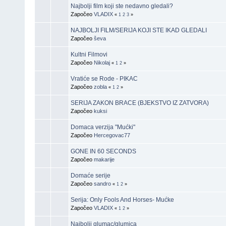
Najbolji film koji ste nedavno gledali?
Započeo
VLADIX
«
1
2
3
»
NAJBOLJI FILM/SERIJA KOJI STE IKAD GLEDALI
Započeo
ševa
Kultni Filmovi
Započeo
Nikolaj
«
1
2
»
Vratiće se Rode - PIKAC
Započeo
zobla
«
1
2
»
SERIJA ZAKON BRACE (BJEKSTVO IZ ZATVORA)
Započeo
kuksi
Domaca verzija "Mućki"
Započeo
Hercegovac77
GONE IN 60 SECONDS
Započeo
makarije
Domaće serije
Započeo
sandro
«
1
2
»
Serija: Only Fools And Horses- Mućke
Započeo
VLADIX
«
1
2
»
Najbolji glumac/glumica