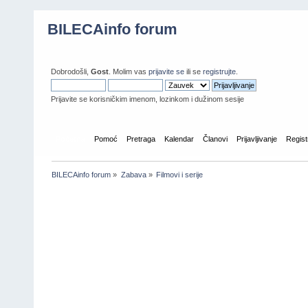
BILECAinfo forum
Dobrodošli,
Gost
. Molim vas
prijavite se
ili se
registrujte
.
Prijavite se korisničkim imenom, lozinkom i dužinom sesije
Početna
Pomoć
Pretraga
Kalendar
Članovi
Prijavljivanje
Regist
BILECAinfo forum
»
Zabava
»
Filmovi i serije