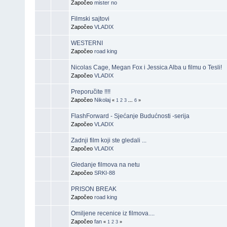
Započeo
mister no
Filmski sajtovi
Započeo
VLADIX
WESTERNI
Započeo
road king
Nicolas Cage, Megan Fox i Jessica Alba u filmu o Tesli!
Započeo
VLADIX
Preporučite !!!!
Započeo
Nikolaj
«
1
2
3
...
6
»
FlashForward - Sjećanje Budućnosti -serija
Započeo
VLADIX
Zadnji film koji ste gledali ...
Započeo
VLADIX
Gledanje filmova na netu
Započeo
SRKI-88
PRISON BREAK
Započeo
road king
Omiljene recenice iz filmova....
Započeo
fan
«
1
2
3
»