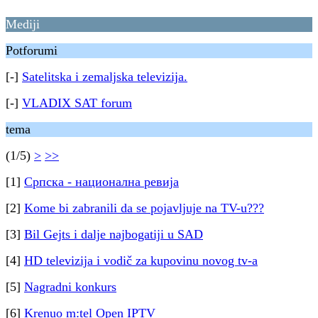
Mediji
Potforumi
[-]
Satelitska i zemaljska televizija.
[-]
VLADIX SAT forum
tema
(1/5)
>
>>
[1]
Српска - национална ревија
[2]
Kome bi zabranili da se pojavljuje na TV-u???
[3]
Bil Gejts i dalje najbogatiji u SAD
[4]
HD televizija i vodič za kupovinu novog tv-a
[5]
Nagradni konkurs
[6]
Krenuo m:tel Open IPTV