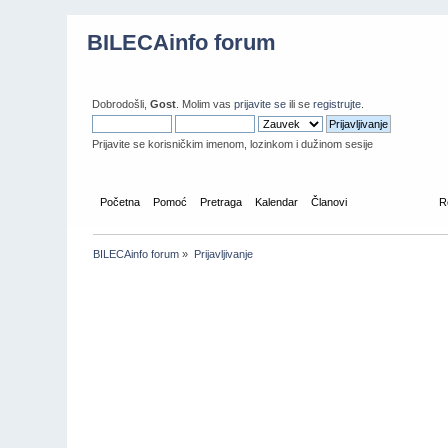
BILECAinfo forum
Dobrodošli,
Gost
. Molim vas
prijavite se
ili se
registrujte
.
Prijavite se korisničkim imenom, lozinkom i dužinom sesije
Početna
Pomoć
Pretraga
Kalendar
Članovi
Prijavljivanje
R
BILECAinfo forum
»
Prijavljivanje