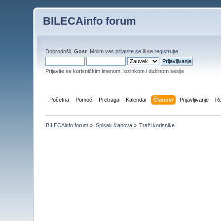
BILECAinfo forum
Dobrodošli,
Gost
. Molim vas
prijavite se
ili se
registrujte
.
Prijavite se korisničkim imenom, lozinkom i dužinom sesije
Početna
Pomoć
Pretraga
Kalendar
Članovi
Prijavljivanje
Re
BILECAinfo forum
»
Spisak članova
»
Traži korisnike