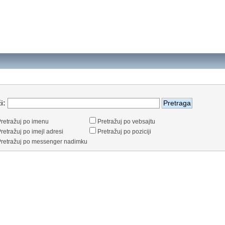
i:
retražuj po imenu
Pretražuj po vebsajtu
retražuj po imejl adresi
Pretražuj po poziciji
retražuj po messenger nadimku