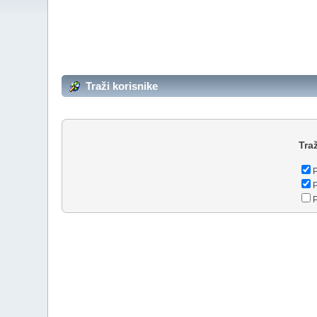
Traži korisnike
Traž
P
P
P