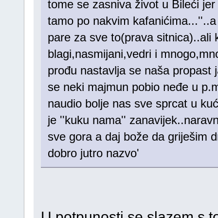
tome se zasniva život u Bileći jer 
tamo po nakvim kafanićima...''..
pare za sve to(prava sitnica)..ali
blagi,nasmijani,vedri i mnogo,m
prođu nastavlja se naša propast ja
se neki majmun pobio neđe u p.m 
naudio bolje nas sve sprcat u 
je ''kuku nama'' zanavijek..naravn
sve gora a daj bože da griješim d
dobro jutro nazvo'
U potpunosti se slazem s 