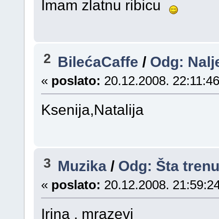
Imam zlatnu ribicu
2
BilećaCaffe
/
Odg: Nal
«
poslato:
20.12.2008. 22:11:46
Ksenija,Natalija
3
Muzika
/
Odg: Šta tren
«
poslato:
20.12.2008. 21:59:24
Irina , mrazevi