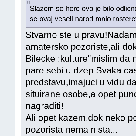
Slazem se herc ovo je bilo odlicn
se ovaj veseli narod malo rasteret
Stvarno ste u pravu!Nadam 
amatersko pozoriste,ali dok
Bilecke :kulture"mislim da 
pare sebi u dzep.Svaka cast
predstavu,imajuci u vidu da
situirane osobe,a opet puno
nagraditi!
Ali opet kazem,dok neko po
pozorista nema nista...