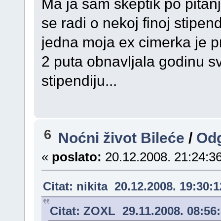
Ma ja sam skeptik po pitanj
se radi o nekoj finoj stipendi
jedna moja ex cimerka je p
2 puta obnavljala godinu sv
stipendiju...
6
Noćni život Bileće
/
Odg
«
poslato:
20.12.2008. 21:24:36
Citat: nikita 20.12.2008. 19:30:1
Citat: ZOXL 29.11.2008. 08:56