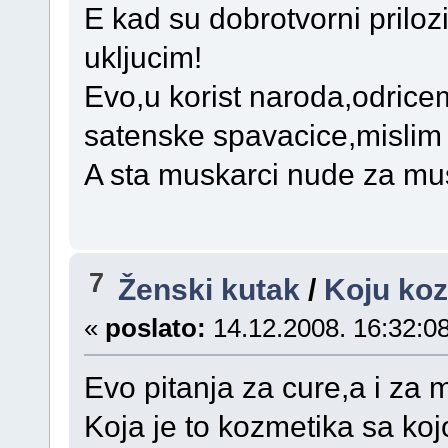
E kad su dobrotvorni priloz
ukljucim!
Evo,u korist naroda,odricem
satenske spavacice,mislim
A sta muskarci nude za mus
7
Ženski kutak
/
Koju koz
«
poslato:
14.12.2008. 16:32:08
Evo pitanja za cure,a i za
Koja je to kozmetika sa kojo