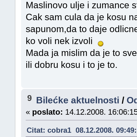
Maslinovo ulje i zumance s
Cak sam cula da je kosu na
sapunom,da to daje odlicn
ko voli nek izvoli
Mada ja mislim da je to sve 
ili dobru kosu i to je to.
9
Bilećke aktuelnosti
/
Od
«
poslato:
14.12.2008. 16:06:15
Citat: cobra1 08.12.2008. 09:49