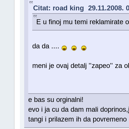
Citat: road king 29.11.2008. 
E u finoj mu temi reklamirate ov
da da ....
meni je ovaj detalj ''zapeo'' za 
e bas su orginalni!
evo i ja cu da dam mali doprinos,
tangi i prilazem ih da povremeno