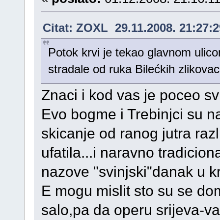
Citat: ZOXL 29.11.2008. 21:27:2
Potok krvi je tekao glavnom ulico
stradale od ruka Bilećkih zlikova
Znaci i kod vas je poceo svi
Evo bogme i Trebinjci su nav
skicanje od ranog jutra raz
ufatila...i naravno tradici
nazove "svinjski"danak u k
E mogu mislit sto su se do
salo,pa da operu srijeva-val