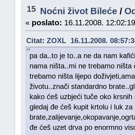
15
Noćni život Bileće
/
Od
«
poslato:
16.11.2008. 12:02:19
Citat: ZOXL 16.11.2008. 08:57:3
pa da..to je to..a ne da nam kafić
nama ništa..mi ne trebamo ništa č
trebamo ništa lijepo doživjeti,am
životu..znači standardno brate..g
kako ćeš uzbjeći tuče oko krsni
gledaj đe ćeš kupit krtolu i luk za
brate,zalijevanje,okopavanje,ogrt
đe ćeš uzet drva po enormno visok