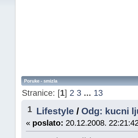
Poruke - smizla
Stranice: [
1
]
2
3
...
13
1
Lifestyle
/
Odg: kucni l
«
poslato:
20.12.2008. 22:21:42