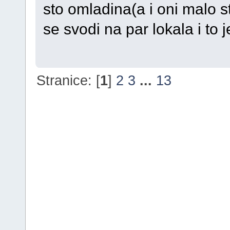
sto omladina(a i oni malo s
se svodi na par lokala i to j
Stranice: [
1
]
2
3
...
13