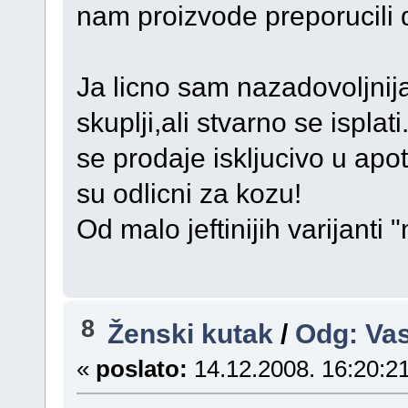
nam proizvode preporucili 
Ja licno sam nazadovoljnij
skuplji,ali stvarno se ispla
se prodaje iskljucivo u apo
su odlicni za kozu!
Od malo jeftinijih varijanti 
8
Ženski kutak
/
Odg: Va
«
poslato:
14.12.2008. 16:20:21