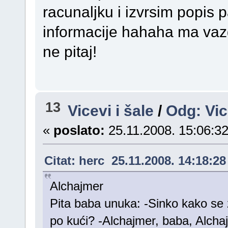
racunaljku i izvrsim popis 
informacije hahaha ma vaz
ne pitaj!
13
Vicevi i šale
/
Odg: Vic
«
poslato:
25.11.2008. 15:06:32
Citat: herc 25.11.2008. 14:18:28
Alchajmer
Pita baba unuka: -Sinko kako se
po kući? -Alchajmer, baba, Alcha