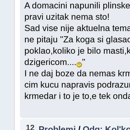
A domacini napunili plinske
pravi uzitak nema sto!
Sad vise nije aktuelna tema 
ne pitaju "Za koga si glasao
poklao,koliko je bilo masti,
dzigericom....
"
I ne daj boze da nemas krm
cim kucu napravis podrazumi
krmedar i to je to,e tek on
12
Problemi
/
Odg: Kol'ko