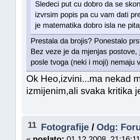
Sledeci put cu dobro da se sko
izvrsim popis pa cu vam dati p
je matematika dobro isla ne pita
Prestala da brojis? Ponestalo prs
Bez veze je da mjenjas postove, j
posle tvoga (neki i moji) nemaju v
Ok Heo,izvini...ma nekad 
izmijenim,ali svaka kritika 
11
Fotografije
/
Odg: Foru
«
poslato:
01.12.2008. 21:16:11