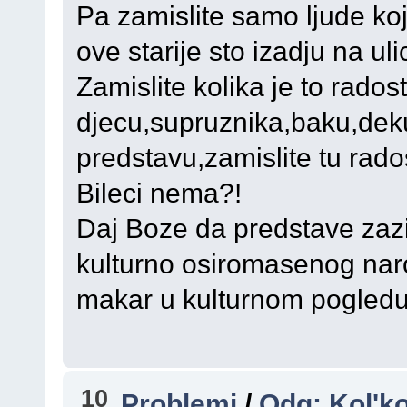
Pa zamislite samo ljude koji
ove starije sto izadju na u
Zamislite kolika je to rado
djecu,supruznika,baku,deku
predstavu,zamislite tu rad
Bileci nema?!
Daj Boze da predstave za
kulturno osiromasenog nar
makar u kulturnom pogledu
10
Problemi
/
Odg: Kol'ko