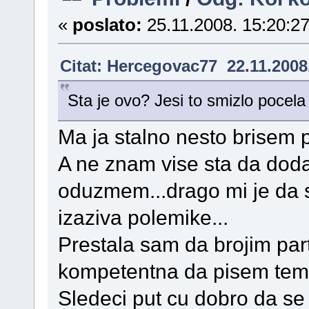
«
poslato:
25.11.2008. 15:20:27
Citat: Hercegovac77 22.11.2008
Sta je ovo? Jesi to smizlo pocela
Ma ja stalno nesto brisem
A ne znam vise sta da doda
oduzmem...drago mi je da se
izaziva polemike...
Prestala sam da brojim pa
kompetentna da pisem teme
Sledeci put cu dobro da s