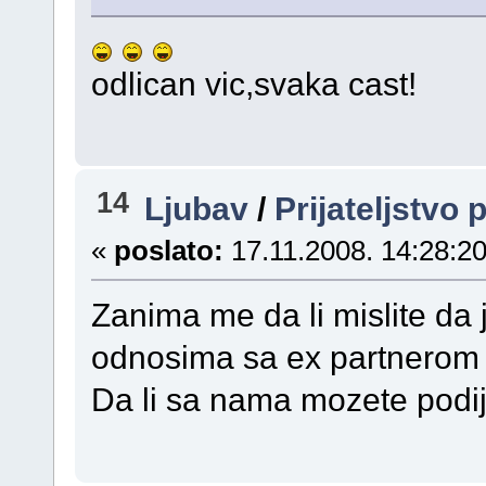
odlican vic,svaka cast!
14
Ljubav
/
Prijateljstvo
«
poslato:
17.11.2008. 14:28:20
Zanima me da li mislite da 
odnosima sa ex partnerom
Da li sa nama mozete podije