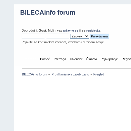
BILECAinfo forum
Dobrodošli,
Gost
. Molim vas
prijavite se
ili se
registrujte
.
Prijavite se korisničkim imenom, lozinkom i dužinom sesije
Početna
Pomoć
Pretraga
Kalendar
Članovi
Prijavljivanje
Regist
BILECAinfo forum
»
Profil korisnika zajebi za to
»
Pregled
Informacije o profilu