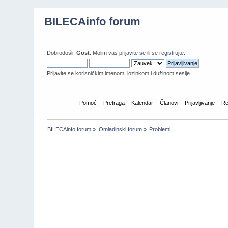
BILECAinfo forum
Dobrodošli,
Gost
. Molim vas
prijavite se
ili se
registrujte
.
Prijavite se korisničkim imenom, lozinkom i dužinom sesije
Početna
Pomoć
Pretraga
Kalendar
Članovi
Prijavljivanje
Re
BILECAinfo forum
»
Omladinski forum
»
Problemi