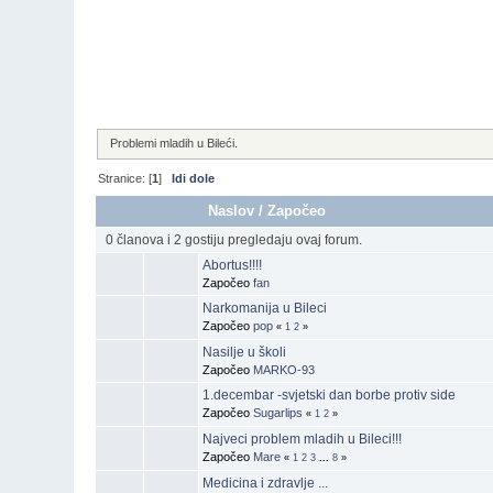
Problemi mladih u Bileći.
Stranice: [
1
]
Idi dole
Naslov
/
Započeo
0 članova i 2 gostiju pregledaju ovaj forum.
Abortus!!!!
Započeo
fan
Narkomanija u Bileci
Započeo
pop
«
1
2
»
Nasilje u školi
Započeo
MARKO-93
1.decembar -svjetski dan borbe protiv side
Započeo
Sugarlips
«
1
2
»
Najveci problem mladih u Bileci!!!
Započeo
Mare
«
1
2
3
...
8
»
Medicina i zdravlje ...