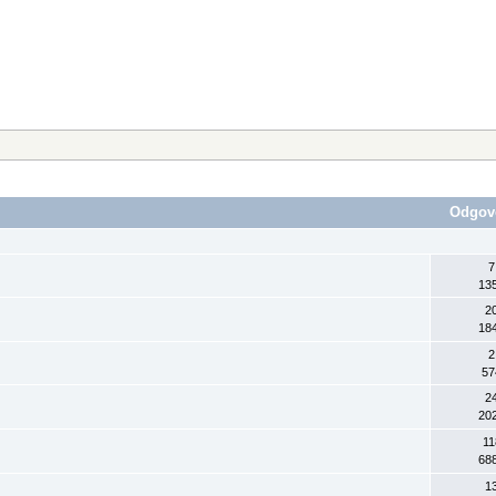
Odgov
7
13
2
18
2
57
2
20
11
68
1