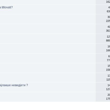
16
 titlovati?
4
63
3
22
4
35
12
88
1
16
6
77
1
15
1
11
најлакше невидјети ?
1
12
2
17