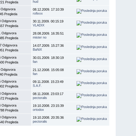
hud
221 Pregleda
 Odgovora
08.12.2009. 17:10:39
rofixxx
45 Pregleda
0 Odgovora
30.11.2009. 00:15:19
VLADIX
557 Pregleda
1 Odgovora
28.08.2009. 16:35:51
mister no
385 Pregleda
7 Odgovora
14.07.2009. 15:27:36
BaNiX
951 Pregleda
6 Odgovora
30.01.2009. 18:30:19
fan
600 Pregleda
 Odgovora
21.12.2008. 15:05:08
fan
40 Pregleda
5 Odgovora
09.11.2008. 15:23:49
S.A.F.
802 Pregleda
3 Odgovora
08.11.2008. 23:03:17
pectoralis
572 Pregleda
4 Odgovora
19.10.2008. 23:15:39
ortodox
788 Pregleda
0 Odgovora
19.10.2008. 20:35:36
pectoralis
540 Pregleda