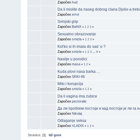
Započeo
hud
Da li mislite da naseg dobrog clana Djolix-a treba
Započeo
error
Svinjski grip
Započeo
BaNiX
«
1
2
3
»
Sexualno obrazovanje
Započeo
smizla
«
1
2
3
»
Kol'ko si ih imala do sad :o ?
Započeo
smizla
«
1
2
3
...
9
»
Nasilje u porodici
Započeo
masa
«
1
2
»
Kuda plovi nasa barka.....
Započeo
SRKI-88
Mito i korupcija
Započeo
smizla
«
1
2
»
Da li vagina ima zubice
Započeo
pectoralis
Да ли проблем постоји и кад постоји је ли га 
Započeo
Nikolaj
Odlaganje seksa
Započeo
VLADIX
«
1
2
»
Stranice: [
1
]
Idi gore