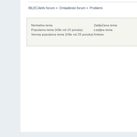
BILECAinfo forum
»
Omladinski forum
»
Problemi
Normalna tema
Zaključana tema
Popularna tema (Više od 15 poruka)
Lepljiva tema
Veoma popularna tema (Više od 25 poruka)
Anketa