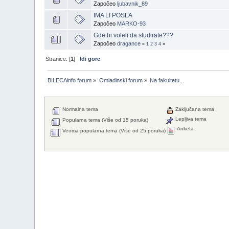
Započeo
ljubavnik_89
IMA LI POSLA
Započeo
MARKO-93
Gde bi voleli da studirate???
Započeo
dragance
«
1
2
3
4
»
Stranice: [
1
]
Idi gore
BILECAinfo forum
»
Omladinski forum
»
Na fakultetu...
Normalna tema
Zaključana tema
Lepljiva tema
Popularna tema (Više od 15 poruka)
Anketa
Veoma popularna tema (Više od 25 poruka)