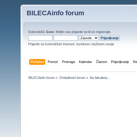
BILECAinfo forum
Dobrodošli,
Gost
. Molim vas
prijavite se
ili se
registrujte
.
Prijavite se korisničkim imenom, lozinkom i dužinom sesije
Početna
Pomoć
Pretraga
Kalendar
Članovi
Prijavljivanje
Re
BILECAinfo forum
»
Omladinski forum
»
Na fakultetu...