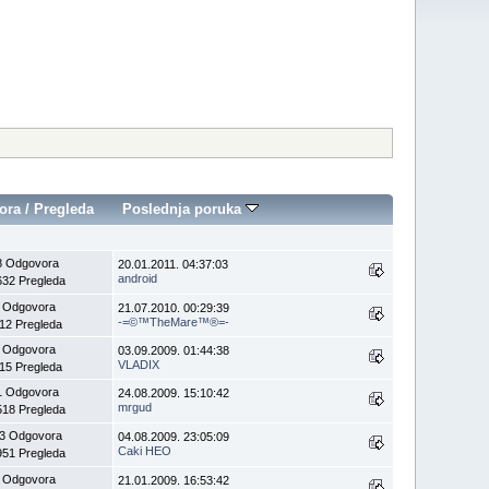
ora
/
Pregleda
Poslednja poruka
8 Odgovora
20.01.2011. 04:37:03
android
632 Pregleda
 Odgovora
21.07.2010. 00:29:39
-=©™TheMare™®=-
12 Pregleda
 Odgovora
03.09.2009. 01:44:38
VLADIX
15 Pregleda
1 Odgovora
24.08.2009. 15:10:42
mrgud
518 Pregleda
3 Odgovora
04.08.2009. 23:05:09
Caki HEO
951 Pregleda
 Odgovora
21.01.2009. 16:53:42