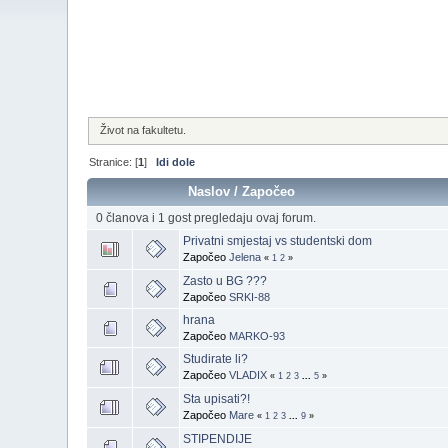
Život na fakultetu.
Stranice: [
1
]
Idi dole
Naslov
/
Započeo
0 članova i 1 gost pregledaju ovaj forum.
Privatni smjestaj vs studentski dom
Započeo
Jelena
«
1
2
»
Zasto u BG ???
Započeo
SRKI-88
hrana
Započeo
MARKO-93
Studirate li?
Započeo
VLADIX
«
1
2
3
...
5
»
Sta upisati?!
Započeo
Mare
«
1
2
3
...
9
»
STIPENDIJE