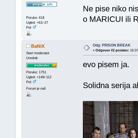
Ne pise niko n
o MARICUI ili R
Poruke: 618
Ugled: +61/-27
Pol:
Odg: PRISON BREAK
BaNiX
«
Odgovor #2 poslato:
16.07
Start moderator
Urednik
evo pisem ja.
Poruke: 1751
Ugled: +149/-112
Pol:
Solidna serija a
Forum je naš