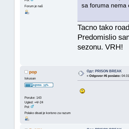
Pol:
sa foruma nema d
Forum je naš
Tacno tako road
Predomislio sa
sezonu. VRH!
Одг: PRISON BREAK
pop
«
Odgovor #6 poslato:
04.01
Iskusan
Poruke: 143
Ugled: +4/-24
Pol:
Polako disati je korisno za razum