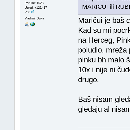
Poruke: 1623
MARICUI ili RUBI 
Ugled: +121/-17
Pol:
Maričui je baš 
Vladimir Duka
Kad su mi pocrk
na Herceg, Pin
poludio, mreža 
pinku bh malo št
10x i nije ni čud
drugo.
Baš nisam gledao
gledaju al nisam