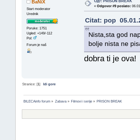
Одг: PRISON BREAK
BaNiX
«
Odgovor #9 poslato:
06.01
Start moderator
Urednik
Citat: pop 05.01.
Poruke: 1751
Nista,sta god na
Ugled: +149/-112
Pol:
bolje nista ne pisa
Forum je naš
dobra ti je ova!
Stranice: [
1
]
Idi gore
BILECAinfo forum
»
Zabava
»
Filmovi i serije
»
PRISON BREAK