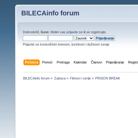
BILECAinfo forum
Dobrodošli,
Gost
. Molim vas
prijavite se
ili se
registrujte
.
Prijavite se korisničkim imenom, lozinkom i dužinom sesije
Početna
Pomoć
Pretraga
Kalendar
Članovi
Prijavljivanje
Regist
BILECAinfo forum
»
Zabava
»
Filmovi i serije
»
PRISON BREAK