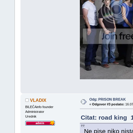
Odg: PRISON BREAK
VLADIX
«
Odgovor #3 poslato:
16.07
BILEĆAinfo founder
Administrator
Citat: road king 
Urednik
Ne pise niko nis