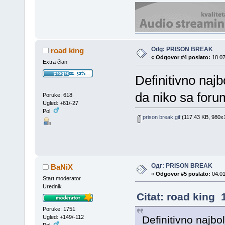
Odg: PRISON BREAK
road king
«
Odgovor #4 poslato:
18.07
Extra član
Definitivno najb
da niko sa foru
Poruke: 618
Ugled: +61/-27
Pol:
prison break.gif
(117.43 KB, 980x1
Одг: PRISON BREAK
BaNiX
«
Odgovor #5 poslato:
04.01
Start moderator
Urednik
Citat: road king 
Poruke: 1751
Definitivno najbo
Ugled: +149/-112