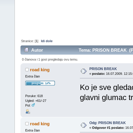
Stranice: [
1
]
Idi dole
Autor
Tema: PRISON BREAK (Pro
0 članova i 1 gost pregledaju ovu temu.
PRISON BREAK
road king
«
poslato:
16.07.2009. 12:15:
Extra član
Ko je sve gledao
glavni glumac t
Poruke: 618
Ugled: +61/-27
Pol:
Odg: PRISON BREAK
road king
«
Odgovor #1 poslato:
16.07
Extra član