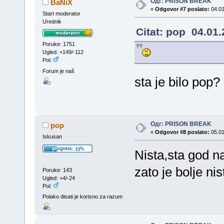
Одг: PRISON BREAK
BaNiX
«
Odgovor #7 poslato:
04.01
Start moderator
Urednik
Citat: pop 04.01.
Poruke: 1751
Ugled: +149/-112
Pol:
Forum je naš
sta je bilo pop
Одг: PRISON BREAK
pop
«
Odgovor #8 poslato:
05.01
Iskusan
Nista,sta god 
zato je bolje nis
Poruke: 143
Ugled: +4/-24
Pol:
Polako disati je korisno za razum