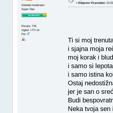
«
Odgovor #3 poslato:
10.02
Globalni moderator
Super član
Poruke: 735
Ugled: +77/-14
Pol:
Ti si moj trenut
i sjajna moja r
moj korak i blu
i samo si lepota
i samo istina ko
Ostaj nedostižn
jer je san o sre
Budi bespovratn
Neka tvoja sen 