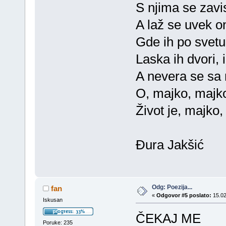
S njima se zavis
A laž se uvek o
Gde ih po svetu
Laska ih dvori, 
A nevera se sa n
O, majko, majko
Život je, majko, 
Đura Jakšić
Odg: Poezija...
fan
«
Odgovor #5 poslato:
15.02
Iskusan
ČEKAJ ME
Poruke: 235