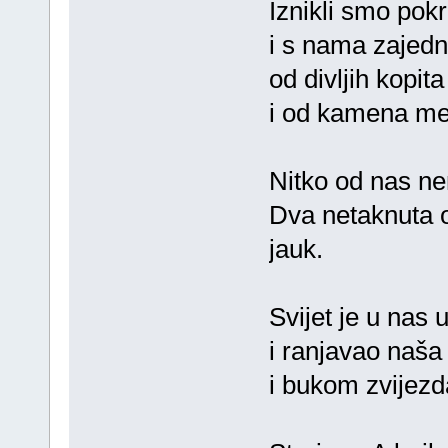
Iznikli smo pok
i s nama zajedn
od divljih kopit
i od kamena međ
Nitko od nas nem
Dva netaknuta o
jauk.
Svijet je u nas 
i ranjavao naša 
i bukom zvijezd