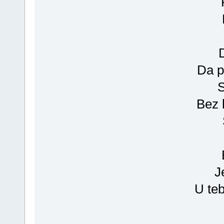
Da p
Bez 
J
U teb