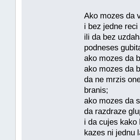
Ako mozes da vi
i bez jedne rec
ili da bez uzdaha
podneses gubita
ako mozes da bud
ako mozes da bu
da ne mrzis one 
branis;
ako mozes da slu
da razdraze glu
i da cujes kako 
kazes ni jednu l