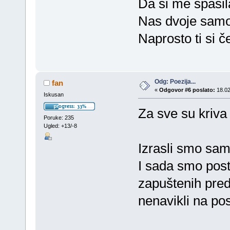
Da si me spasil
Nas dvoje samo 
Naprosto ti si č
Odg: Poezija...
fan
«
Odgovor #6 poslato:
18.02
Iskusan
Za sve su kriva 
Poruke: 235
Ugled: +13/-8
Izrasli smo sami
I sada smo posta
zapuštenih pred
nenavikli na pos