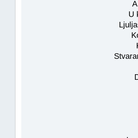
A
U 
Ljulj
K
Stvara