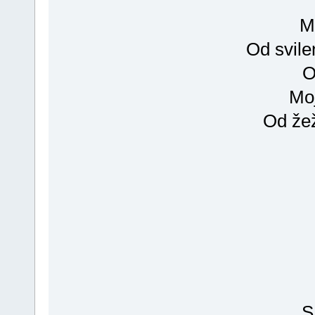
M
Od svile
O
Moj
Od žež
S