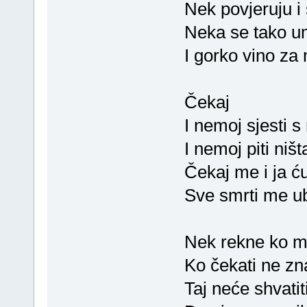
Nek povjeruju i 
Neka se tako um
I gorko vino za
Čekaj
I nemoj sjesti s
I nemoj piti ništ
Čekaj me i ja ć
Sve smrti me ub
Nek rekne ko me
Ko čekati ne zn
Taj neće shvatiti