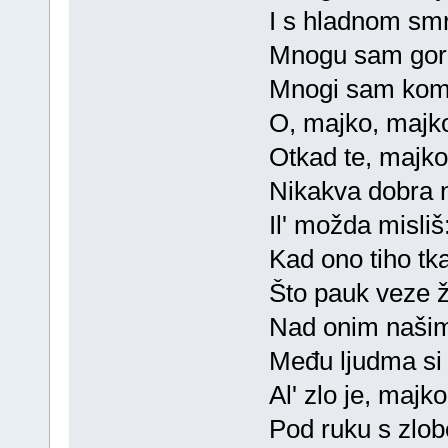
I s hladnom smr
Mnogu sam gork
Mnogi sam koma
O, majko, majko
Otkad te, majko
Nikakva dobra n
Il' možda misliš
Kad ono tiho tka
Što pauk veze 
Nad onim našim
Među ljudma si 
Al' zlo je, majk
Pod ruku s zlob