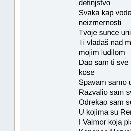
detinjstvo
Svaka kap vode 
neizmernosti
Tvoje sunce uniš
Ti vladaš nad 
mojim ludilom
Dao sam ti sve 
kose
Spavam samo u
Razvalio sam sv
Odrekao sam se
U kojima su Re
I Valmor koja p