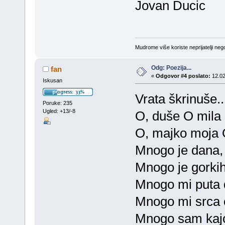
Jovan Ducic
Mudrome više koriste neprijatelji nego
Odg: Poezija...
fan
«
Odgovor #4 poslato:
12.02
Iskusan
Vrata škrinuše..
Poruke: 235
Ugled: +13/-8
O, duše O mila 
O, majko moja 
Mnogo je dana,
Mnogo je gorkih 
Mnogo mi puta d
Mnogo mi srca c
Mnogo sam kajo