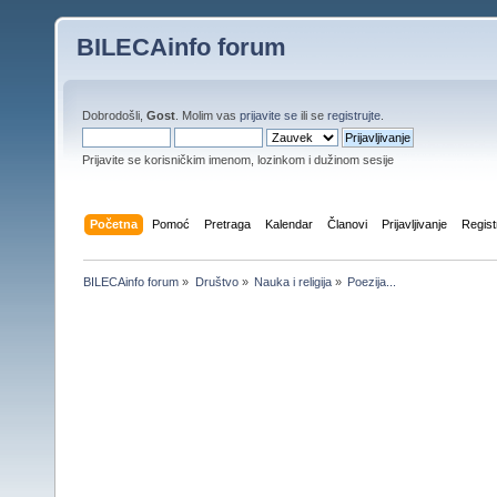
BILECAinfo forum
Dobrodošli,
Gost
. Molim vas
prijavite se
ili se
registrujte
.
Prijavite se korisničkim imenom, lozinkom i dužinom sesije
Početna
Pomoć
Pretraga
Kalendar
Članovi
Prijavljivanje
Regist
BILECAinfo forum
»
Društvo
»
Nauka i religija
»
Poezija...