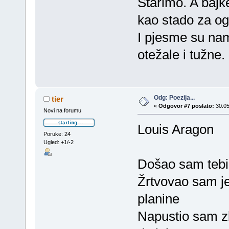
Starimo. A bajk
kao stado za ogn
I pjesme su nam
otežale i tužne.
Odg: Poezija...
tier
«
Odgovor #7 poslato:
30.05
Novi na forumu
Louis Aragon
Poruke: 24
Ugled: +1/-2
Došao sam tebi
Žrtvovao sam je
planine
Napustio sam zbo