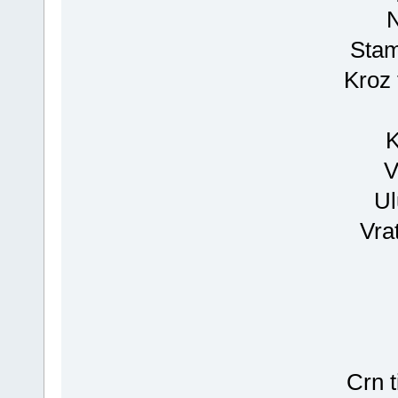
N
Stam
Kroz 
K
V
Ul
Vrat
Crn t