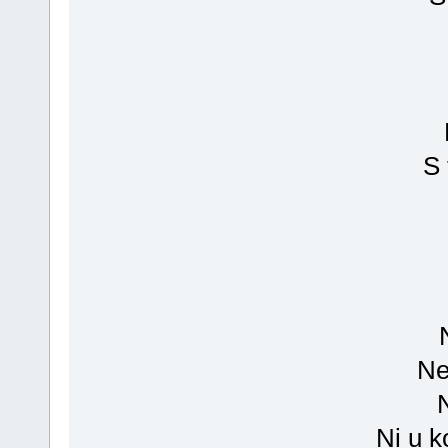
S 
Ne
Ni u k