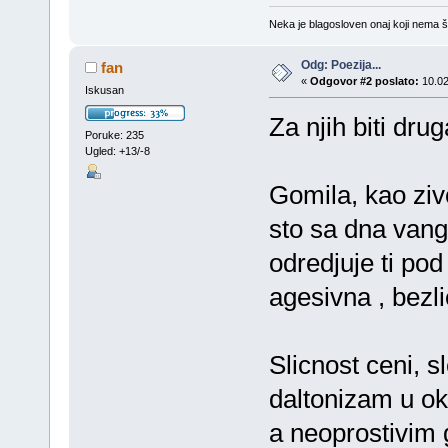
Neka je blagosloven onaj koji nema št
Odg: Poezija...
fan
«
Odgovor #2 poslato:
10.02
Iskusan
Za njih biti dru
Poruke: 235
Ugled: +13/-8
Gomila, kao ziv
sto sa dna vangl
odredjuje ti po
agesivna , bezl
Slicnost ceni, s
daltonizam u o
a neoprostivim