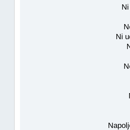
Ni
N
Ni u
N
Napolj