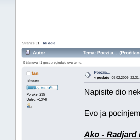
Stranice: [
1
]
Idi dole
Autor
Tema: Poezija... (Pročitan
0 članova i 1 gost pregledaju ovu temu.
Poezija...
fan
«
poslato:
08.02.2009. 22:31:
Iskusan
Napisite dio ne
Poruke: 235
Ugled: +13/-8
Evo ja pocinjem
Ako - Radjard 