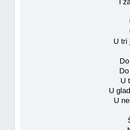
I z
U tr
Do
Do 
U t
U gla
U ne