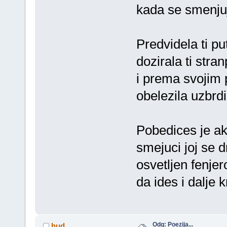
kada se smenjuj
Predvidela ti pu
dozirala ti stran
i prema svojim
obelezila uzbrdi
Pobedices je a
smejuci joj se d
osvetljen fenje
da ides i dalje 
Odg: Poezija...
hud