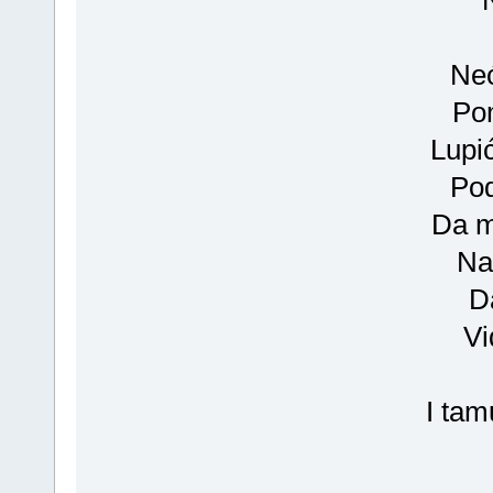
Neć
Pom
Lupi
Pod
Da m
Na
Da
Vi
I tam