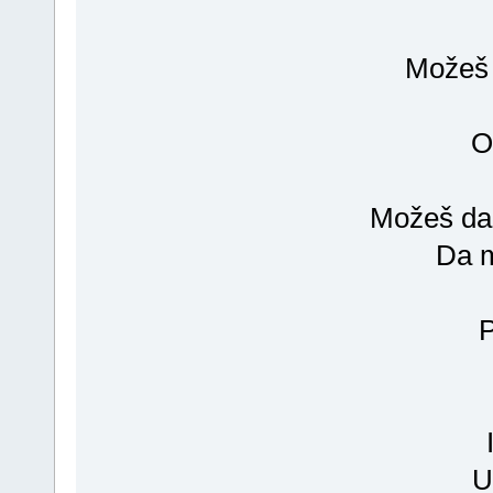
Možeš 
O
Možeš da
Da m
P
U