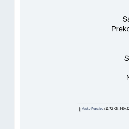
S
Preko
S
Vasko Popa.jpg
(11.72 KB, 340x22