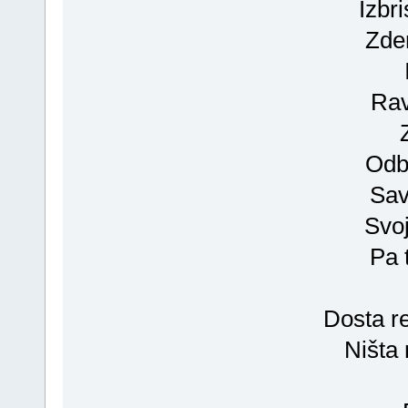
Izbri
Zde
Rav
Odb
Sav
Svo
Pa 
Dosta re
Ništa