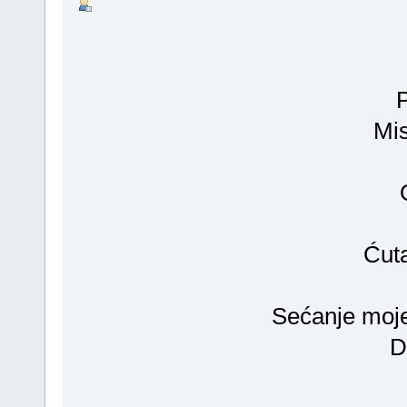
Mis
Ćuta
Sećanje moje
D