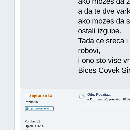
ako mozes da z
a da te dve var
ako mozes da sa
ostali izgube.
Tada ce sreca i 
robovi,
i ono sto vise v
Bices Covek Si
Odg: Poezija...
zajebi za to
«
Odgovor #1 poslato:
10.02
Poznat lik
Poruke: 81
Ugled: +16/-4