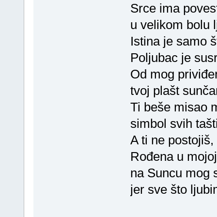
Srce ima povest
u velikom bolu 
Istina je samo 
Poljubac je susr
Od mog priviđenj
tvoj plašt sunč
Ti beše misao 
simbol svih tašt
A ti ne postojiš, 
Rođena u mojoj t
na Suncu mog sr
jer sve što ljub