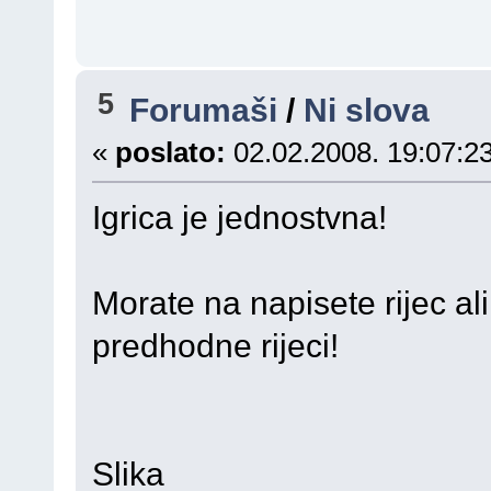
5
Forumaši
/
Ni slova
«
poslato:
02.02.2008. 19:07:23
Igrica je jednostvna!
Morate na napisete rijec al
predhodne rijeci!
Slika