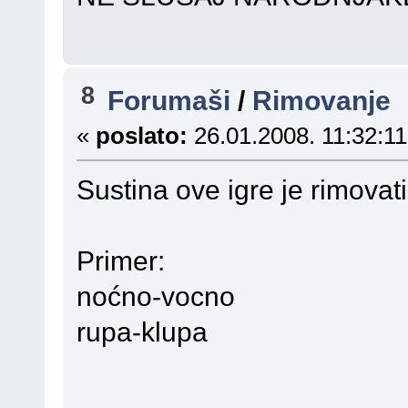
8
Forumaši
/
Rimovanje
«
poslato:
26.01.2008. 11:32:11
Sustina ove igre je rimovat
Primer:
noćno-vocno
rupa-klupa