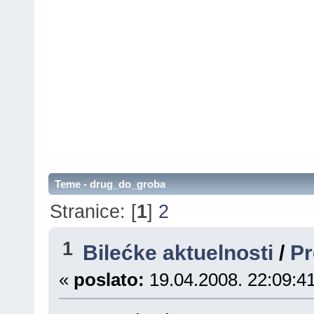
Teme - drug_do_groba
Stranice: [
1
]
2
1
Bilećke aktuelnosti
/
Pr
«
poslato:
19.04.2008. 22:09:41