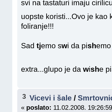
svi na tastaturi imaju cirili
uopste koristi...Ovo je kao
foliranje!!!
Sad
tj
emo s
w
i da pi
sh
emo
extra...glupo je da
w
i
sh
e pi
3
Vicevi i šale
/
Smrtovnic
«
poslato:
11.02.2008. 19:26:59