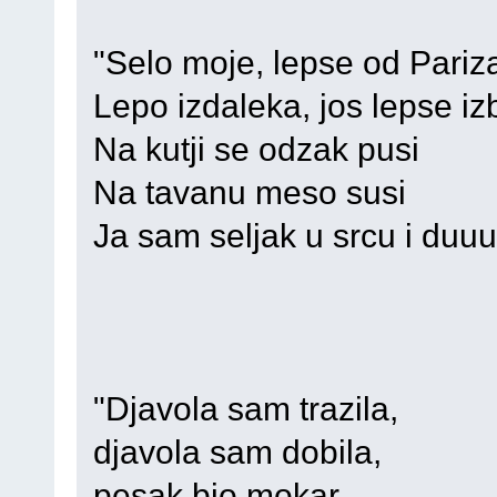
"Selo moje, lepse od Pariz
Lepo izdaleka, jos lepse izb
Na kutji se odzak pusi
Na tavanu meso susi
Ja sam seljak u srcu i duuuu
"Djavola sam trazila,
djavola sam dobila,
pesak bio mokar,