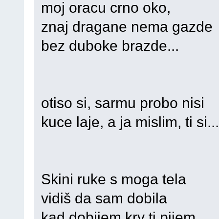
moj oracu crno oko,
znaj dragane nema gazde
bez duboke brazde...
otiso si, sarmu probo nisi
kuce laje, a ja mislim, ti si...
Skini ruke s moga tela
vidiš da sam dobila
kad dobijem krv ti pijem