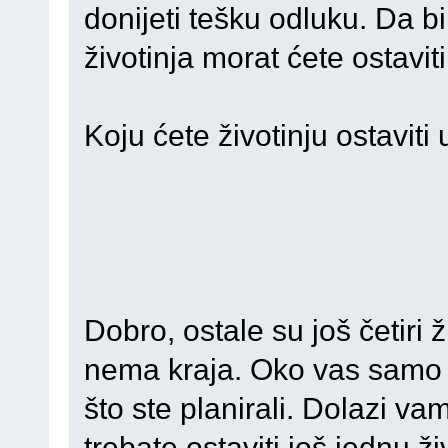
donijeti tešku odluku. Da bi 
životinja morat ćete ostaviti
Koju ćete životinju ostaviti 
Dobro, ostale su još četiri 
nema kraja. Oko vas samo 
što ste planirali. Dolazi vam
trebate ostaviti još jednu ži