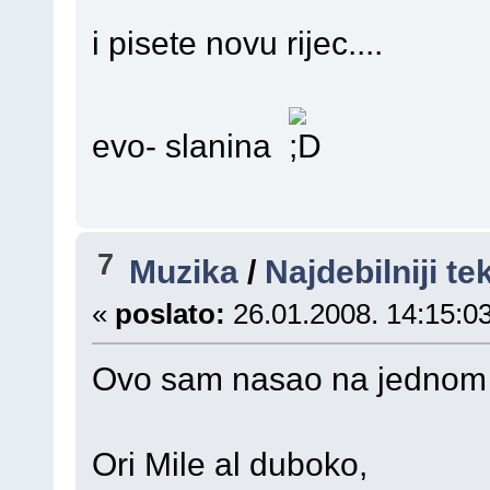
i pisete novu rijec....
evo- slanina
7
Muzika
/
Najdebilniji te
«
poslato:
26.01.2008. 14:15:03
Ovo sam nasao na jednom s
Ori Mile al duboko,