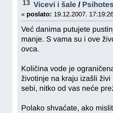
13
Vicevi i šale
/
Psihotes
«
poslato:
19.12.2007. 17:19:26
Već danima putujete pustin
manje. S vama su i ove živo
ovca.
Količina vode je ograničena
životinje na kraju izašli živ
sebi, nitko od vas neće prež
Polako shvaćate, ako mislite