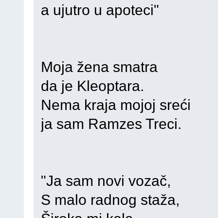
a ujutro u apoteci"
Moja žena smatra
da je Kleoptara.
Nema kraja mojoj sreći
ja sam Ramzes Treci.
"Ja sam novi vozač,
S malo radnog staža,