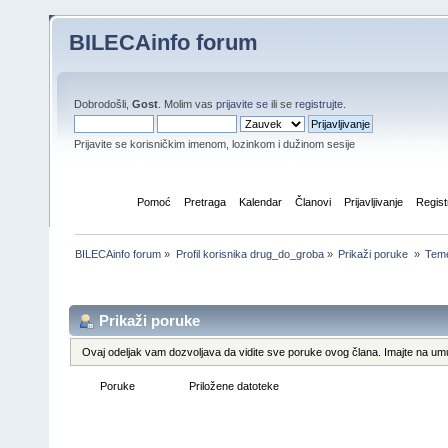
BILECAinfo forum
Dobrodošli,
Gost
. Molim vas
prijavite se
ili se
registrujte
.
Prijavite se korisničkim imenom, lozinkom i dužinom sesije
Početna
Pomoć
Pretraga
Kalendar
Članovi
Prijavljivanje
Regist
BILECAinfo forum
»
Profil korisnika drug_do_groba
»
Prikaži poruke 
»
Tem
Informacije o profilu
Prikaži poruke
Ovaj odeljak vam dozvoljava da vidite sve poruke ovog člana. Imajte na umu
Poruke
Teme
Priložene datoteke