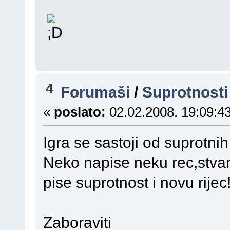
4
Forumaši
/
Suprotnosti
«
poslato:
02.02.2008. 19:09:43
Igra se sastoji od suprotnih 
Neko napise neku rec,stvar 
pise suprotnost i novu rijec
Zaboraviti