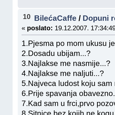
10
BilećaCaffe
/
Dopuni r
«
poslato:
19.12.2007. 17:34:49
1.Pjesma po mom ukusu je.
2.Dosadu ubijam...?
3.Najlakse me nasmije...?
4.Najlakse me naljuti...?
5.Najveca ludost koju sam n
6.Prije spavanja obavezno.
7.Kad sam u frci,prvo pozo
8.Sitnice bez kojih ne kogu