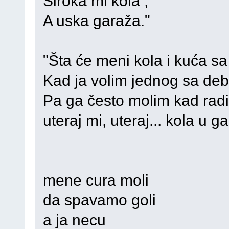
Široka mi kola ,
A uska garaža."
"Šta će meni kola i kuća s
Kad ja volim jednog sa deb
Pa ga često molim kad rad
uteraj mi, uteraj... kola u g
mene cura moli
da spavamo goli
a ja necu