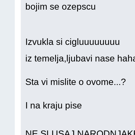
bojim se ozepscu
Izvukla si cigluuuuuuuu
iz temelja,ljubavi nase ha
Sta vi mislite o ovome...?
I na kraju pise
NE SLUSAJ NARODNJA