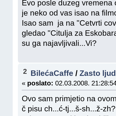
Evo posle duzeg vremena o
je neko od vas isao na film
Isao sam ja na "Cetvrti cov
gledao "Citulja za Eskobar
su ga najavljivali...Vi?
2
BilećaCaffe
/
Zasto lju
«
poslato:
02.03.2008. 21:28:54
Ovo sam primjetio na ovom f
č pisu ch...ć-tj...š-sh...ž-z