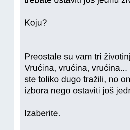
Koju?
Preostale su vam tri životin
Vrućina, vrućina, vrućina...
ste toliko dugo tražili, no
izbora nego ostaviti još jed
Izaberite.