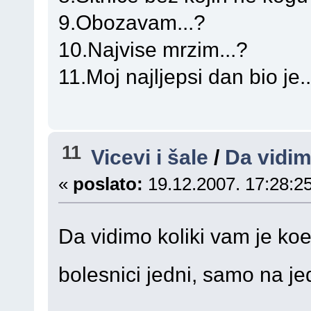
9.Obozavam...?
10.Najvise mrzim...?
11.Moj najljepsi dan bio je..
11
Vicevi i šale
/
Da vidimo
«
poslato:
19.12.2007. 17:28:25
Da vidimo koliki vam je koef
bolesnici jedni, samo na je