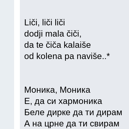
Liči, liči liči
dodji mala čiči,
da te čiča kalaiše
od kolena pa naviše..*
Моника, Моника
Е, да си хармоника
Беле дирке да ти дирам
А на црне да ти свирам