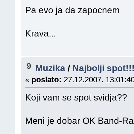
Pa evo ja da zapocnem
Krava...
9
Muzika
/
Najbolji spot!!
«
poslato:
27.12.2007. 13:01:40
Koji vam se spot svidja??
Meni je dobar OK Band-R