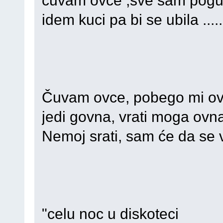
idem kuci pa bi se ubila ......
Čuvam ovce, pobego mi o
jedi govna, vrati moga ovn
Nemoj srati, sam će da se v
"celu noc u diskoteci