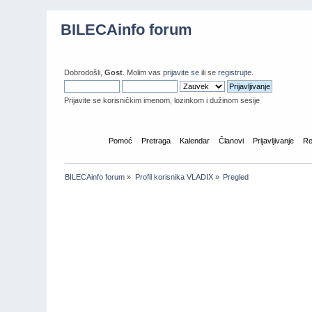
BILECAinfo forum
Dobrodošli,
Gost
. Molim vas
prijavite se
ili se
registrujte
.
Prijavite se korisničkim imenom, lozinkom i dužinom sesije
Početna
Pomoć
Pretraga
Kalendar
Članovi
Prijavljivanje
Re
BILECAinfo forum
»
Profil korisnika VLADIX
»
Pregled
Informacije o profilu