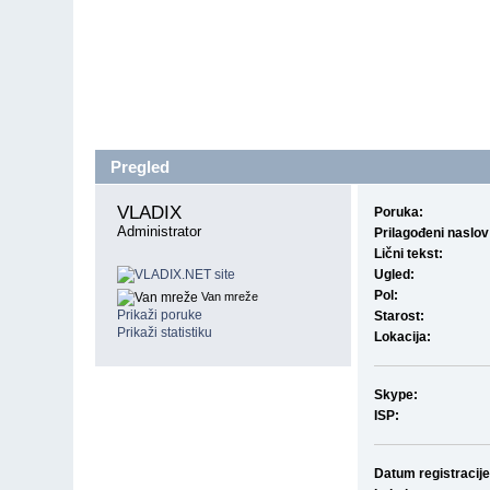
Pregled
VLADIX 
Poruka:
Administrator
Prilagođeni naslov
Lični tekst:
Ugled:
Pol:
Van mreže
Prikaži poruke
Starost:
Prikaži statistiku
Lokacija:
Skype:
ISP:
Datum registracije