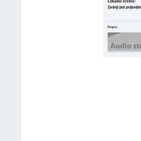
Lokalno vreme:
Zadnji put prijavlje
Potpis: