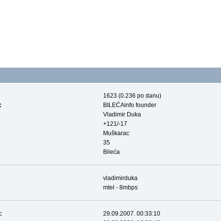
1623 (0.236 po danu)
:
BILEĆAinfo founder
Vladimir Duka
+121/-17
Muškarac
35
Bileća
vladimirduka
mtel - 8mbps
:
29.09.2007. 00:33:10