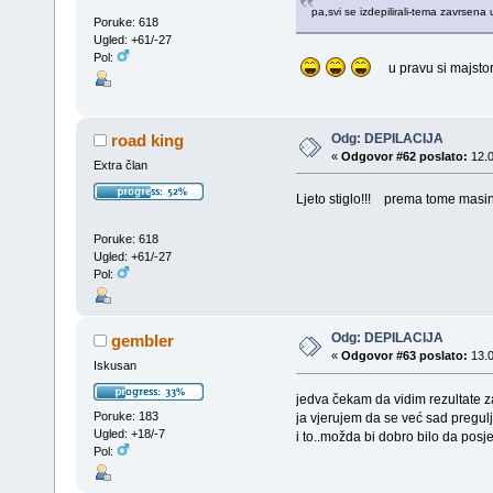
pa,svi se izdepilirali-tema zavrsena
Poruke: 618
Ugled: +61/-27
Pol:
u pravu si majstore
Odg: DEPILACIJA
road king
«
Odgovor #62 poslato:
12.0
Extra član
Ljeto stiglo!!! prema tome masinu u
Poruke: 618
Ugled: +61/-27
Pol:
Odg: DEPILACIJA
gembler
«
Odgovor #63 poslato:
13.0
Iskusan
jedva čekam da vidim rezultate z
Poruke: 183
ja vjerujem da se već sad pregul
Ugled: +18/-7
i to..možda bi dobro bilo da posj
Pol: