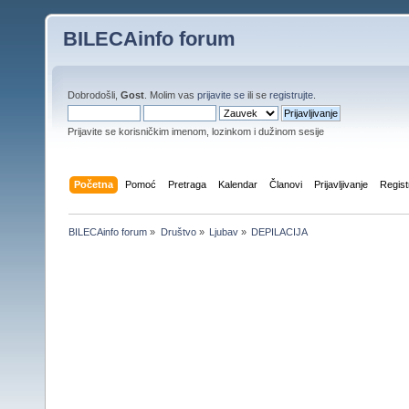
BILECAinfo forum
Dobrodošli,
Gost
. Molim vas
prijavite se
ili se
registrujte
.
Prijavite se korisničkim imenom, lozinkom i dužinom sesije
Početna
Pomoć
Pretraga
Kalendar
Članovi
Prijavljivanje
Regist
BILECAinfo forum
»
Društvo
»
Ljubav
»
DEPILACIJA