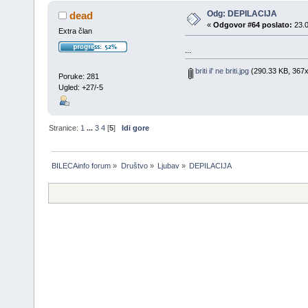
Odg: DEPILACIJA
dead
«
Odgovor #64 poslato:
23.0
Extra član
...
briti il' ne briti.jpg
(290.33 KB, 367x
Poruke: 281
Ugled: +27/-5
Stranice:
1
...
3
4
[
5
]
Idi gore
BILECAinfo forum
»
Društvo
»
Ljubav
»
DEPILACIJA