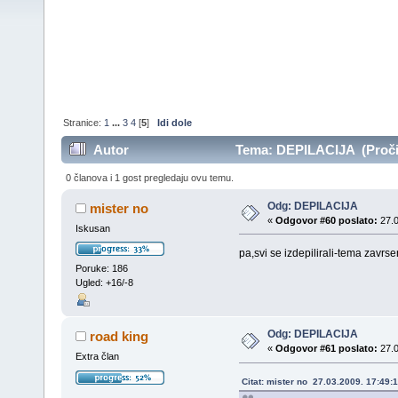
Stranice:
1
...
3
4
[
5
]
Idi dole
Autor
Tema: DEPILACIJA (Pročit
0 članova i 1 gost pregledaju ovu temu.
Odg: DEPILACIJA
mister no
«
Odgovor #60 poslato:
27.0
Iskusan
pa,svi se izdepilirali-tema zavrs
Poruke: 186
Ugled: +16/-8
Odg: DEPILACIJA
road king
«
Odgovor #61 poslato:
27.0
Extra član
Citat: mister no 27.03.2009. 17:49: