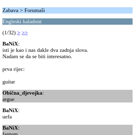
Zabava > Forumaši
Engleski kaladont
(1/32)
>
>>
BaNiX
:
isti je kao i nas dakle dva zadnja slova.
Nadam se da se biti interesatno.
prva rijec:
guitar
Obična_djevojka
:
argue
BaNiX
:
uefa
BaNiX
:
fantom