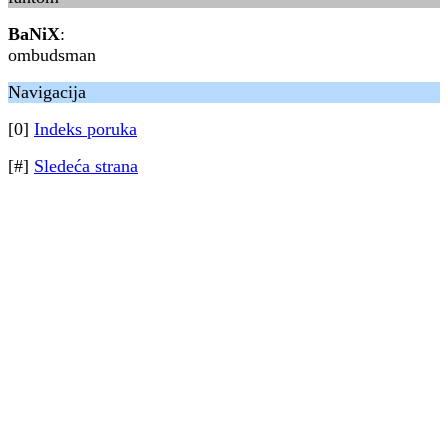
BaNiX
:
ombudsman
Navigacija
[0]
Indeks poruka
[#]
Sledeća strana