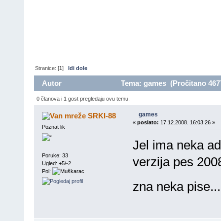
Stranice: [
1
]
Idi dole
Autor
Tema: games (Pročitano 4677
0 članova i 1 gost pregledaju ovu temu.
games
SRKI-88
«
poslato:
17.12.2008. 16:03:26 »
Poznat lik
Jel ima neka ad
Poruke: 33
verzija pes 200
Ugled: +5/-2
Pol:
zna neka pise....