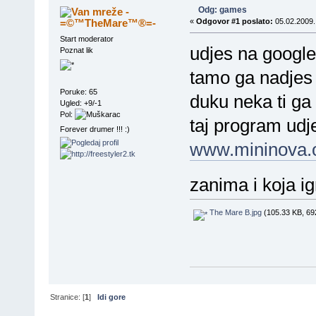
Odg: games
-
=©™TheMare™®=-
«
Odgovor #1 poslato:
05.02.2009.
Start moderator
udjes na google
Poznat lik
tamo ga nadjes 
Poruke: 65
duku neka ti ga
Ugled: +9/-1
Pol:
taj program udj
Forever drumer !!! :)
www.mininova.
zanima i koja i
The Mare B.jpg
(105.33 KB, 69
Stranice: [
1
]
Idi gore