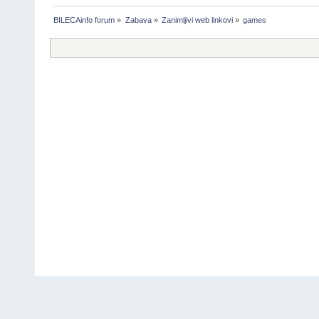
BILECAinfo forum
»
Zabava
»
Zanimljivi web linkovi
»
games