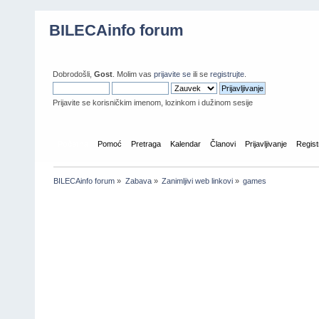
BILECAinfo forum
Dobrodošli,
Gost
. Molim vas
prijavite se
ili se
registrujte
.
Prijavite se korisničkim imenom, lozinkom i dužinom sesije
Početna
Pomoć
Pretraga
Kalendar
Članovi
Prijavljivanje
Regist
BILECAinfo forum
»
Zabava
»
Zanimljivi web linkovi
»
games