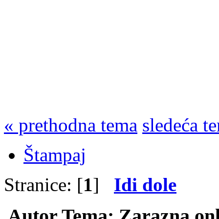
« prethodna tema
sledeća t
Štampaj
Stranice: [
1
]
Idi dole
Autor
Tema: Zarazna onl