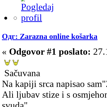
Одг: Zarazna online košarka
«
Odgovor #1 poslato:
27.
Sačuvana
Na kapiji srca napisao sam"
Ali ljubav stize i s osmjeh
svuda".