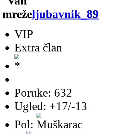
ljubavnik_89
VIP
Extra član
Poruke: 632
Ugled: +17/-13
Pol: