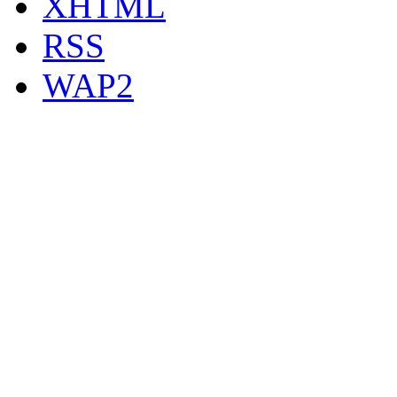
XHTML
RSS
WAP2