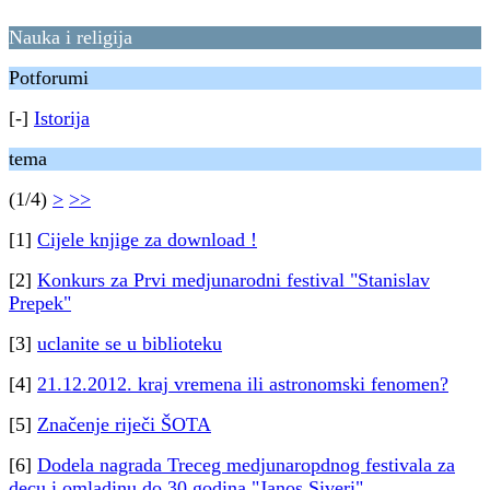
Nauka i religija
Potforumi
[-]
Istorija
tema
(1/4)
>
>>
[1]
Cijele knjige za download !
[2]
Konkurs za Prvi medjunarodni festival "Stanislav
Prepek"
[3]
uclanite se u biblioteku
[4]
21.12.2012. kraj vremena ili astronomski fenomen?
[5]
Značenje riječi ŠOTA
[6]
Dodela nagrada Treceg medjunaropdnog festivala za
decu i omladinu do 30 godina "Janos Siveri"