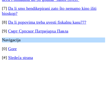
[7]
Da li smo hendikepirani zato što nemamo kino iliti
bioskop?
[8]
Da li popovima treba uvesti fiskalnu kasu???
[9]
Смрт Српског Патријарха Павла
Navigacija
[0]
Gore
[#]
Sledeća strana