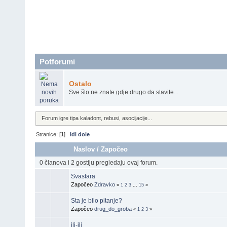
Potforumi
Ostalo
Sve što ne znate gdje drugo da stavite...
Forum igre tipa kaladont, rebusi, asocijacije...
Stranice: [
1
]
Idi dole
Naslov
/
Započeo
0 članova i 2 gostiju pregledaju ovaj forum.
Svastara
Započeo
Zdravko
«
1
2
3
...
15
»
Sta je bilo pitanje?
Započeo
drug_do_groba
«
1
2
3
»
ili-ili