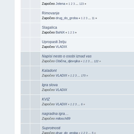
Započeo
Jelena
«
1
2
3
...
123
»
Rimovanje
Započeo
drug_do_groba
«
1
2
3
...
11
»
Slagalica
Započeo
BaNiX
«
1
2
3
»
Upropasti želju
Započeo
VLADIX
Napisi nesto o osobi iznad vas
Započeo
Obična_djevojka
«
1
2
3
...
122
»
Kaladont
Započeo
VLADIX
«
1
2
3
...
170
»
Igra slova
Započeo
VLADIX
KVIZ
Započeo
VLADIX
«
1
2
3
...
6
»
nagradna igra....
Započeo
milosch89
Suprotnosti
Započeo
drug_do_groba
«
1
2
3
...
5
»