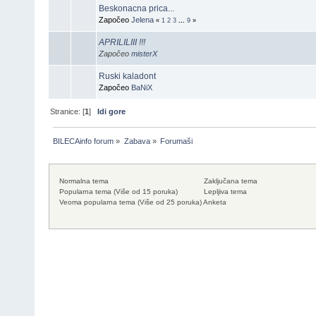
Beskonacna prica...
Započeo
Jelena
«
1
2
3
...
9
»
APRILILIII !!!
Započeo
misterX
Ruski kaladont
Započeo
BaNiX
Stranice: [
1
]
Idi gore
BILECAinfo forum
»
Zabava
»
Forumaši
Normalna tema
Zaključana tema
Popularna tema (Više od 15 poruka)
Lepljiva tema
Veoma popularna tema (Više od 25 poruka)
Anketa