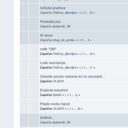
Azbuka gradova
Započeo
Obična_djevojka
«
1
2
3
...
20
»
Poslednji put...
Započeo
ljubavnik_89
Ni slova
Započeo
drug_do_groba
«
1
2
3
...
9
»
caffe "OBI"
Započeo
Obična_djevojka
«
1
2
3
...
39
»
Lude asocijacije...
Započeo
Obična_djevojka
«
1
2
3
...
17
»
Ostavite poruku nekome ko ce razumjeti...
Započeo
VLADIX
Engleski kaladont
Započeo
BaNiX
«
1
2
3
...
11
»
Pitajte osobu ispod
Započeo
VLADIX
«
1
2
3
...
48
»
Definisi...
Započeo
ljubavnik_89