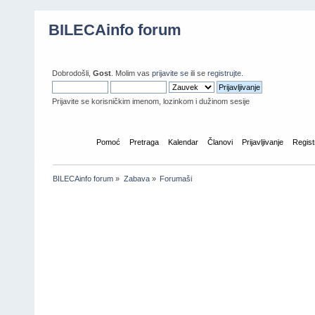
BILECAinfo forum
Dobrodošli,
Gost
. Molim vas
prijavite se
ili se
registrujte
.
Prijavite se korisničkim imenom, lozinkom i dužinom sesije
Početna
Pomoć
Pretraga
Kalendar
Članovi
Prijavljivanje
Regist
BILECAinfo forum
»
Zabava
»
Forumaši