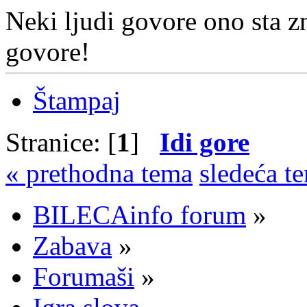
Neki ljudi govore ono sta zn
govore!
Štampaj
Stranice: [
1
]
Idi gore
« prethodna tema
sledeća t
BILECAinfo forum
»
Zabava
»
Forumaši
»