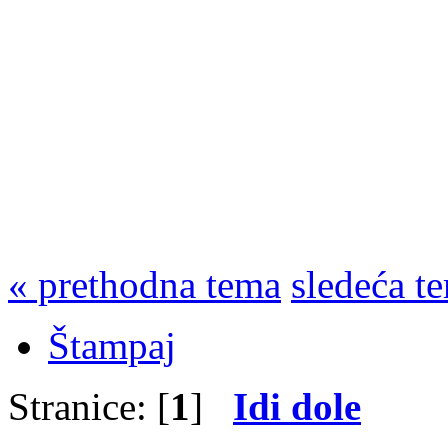
« prethodna tema
sledeća t
Štampaj
Stranice: [
1
]
Idi dole