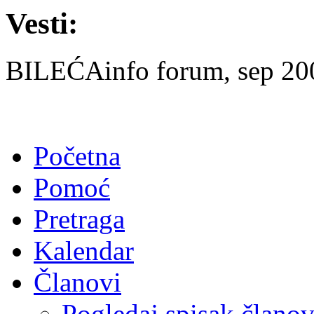
Vesti:
BILEĆAinfo forum, sep 2007
Početna
Pomoć
Pretraga
Kalendar
Članovi
Pogledaj spisak člano