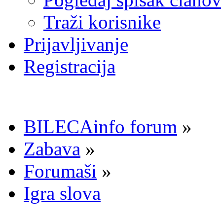
Traži korisnike
Prijavljivanje
Registracija
BILECAinfo forum
»
Zabava
»
Forumaši
»
Igra slova