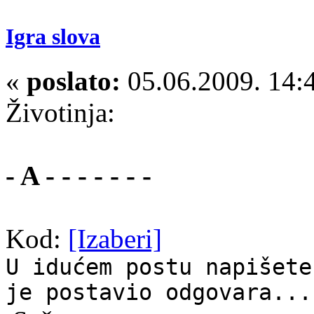
Igra slova
«
poslato:
05.06.2009. 14:
Životinja:
- A - - - - - - -
Kod:
[Izaberi]
U idućem postu napišete
je postavio odgovara...