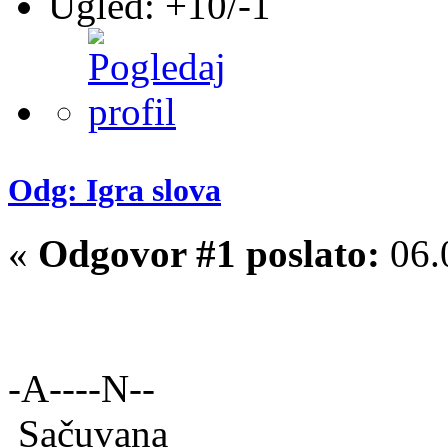
Ugled: +10/-1
Odg: Igra slova
«
Odgovor #1 poslato:
06.
-A----N--
Sačuvana