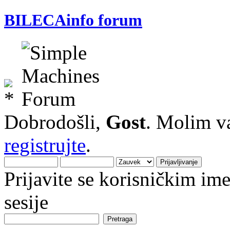
BILECAinfo forum
Dobrodošli,
Gost
. Molim v
registrujte
.
Prijavite se korisničkim i
sesije